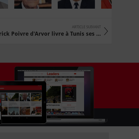
ARTICLE SUIVANT
rick Poivre d'Arvor livre à Tunis ses ...