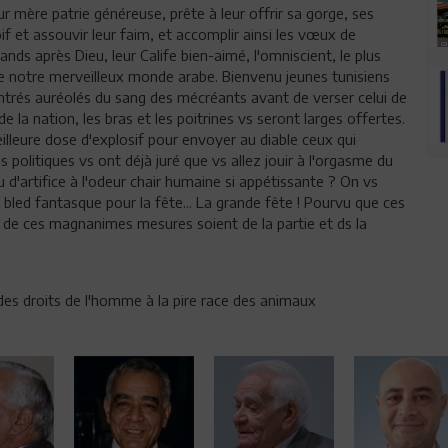
eur mère patrie généreuse, prête à leur offrir sa gorge, ses
oif et assouvir leur faim, et accomplir ainsi les vœux de
ands après Dieu, leur Calife bien-aimé, l'omniscient, le plus
de notre merveilleux monde arabe. Bienvenu jeunes tunisiens
entrés auréolés du sang des mécréants avant de verser celui de
e la nation, les bras et les poitrines vs seront larges offertes.
illeure dose d'explosif pour envoyer au diable ceux qui
politiques vs ont déjà juré que vs allez jouir à l'orgasme du
u d'artifice à l'odeur chair humaine si appétissante ? On vs
ed fantasque pour la fête... La grande fête ! Pourvu que ces
s de ces magnanimes mesures soient de la partie et ds la
des droits de l'homme à la pire race des animaux