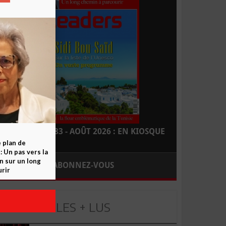
LEADERS N° 183 - AOÛT 2026 : EN KIOSQUE
e plan de
 Un pas vers la
n sur un long
ABONNEZ-VOUS
rir
LES + LUS