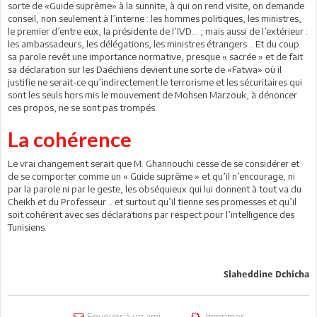
sorte de «Guide suprême» à la sunnite, à qui on rend visite, on demande
conseil, non seulement à l’interne : les hommes politiques, les ministres,
le premier d’entre eux, la présidente de l’IVD… ; mais aussi de l’extérieur :
les ambassadeurs, les délégations, les ministres étrangers… Et du coup
sa parole revêt une importance normative, presque « sacrée » et de fait
sa déclaration sur les Daéchiens devient une sorte de «Fatwa» où il
justifie ne serait-ce qu’indirectement le terrorisme et les sécuritaires qui
sont les seuls hors mis le mouvement de Mohsen Marzouk, à dénoncer
ces propos, ne se sont pas trompés.
La cohérence
Le vrai changement serait que M. Ghannouchi cesse de se considérer et
de se comporter comme un « Guide suprême » et qu’il n’encourage, ni
par la parole ni par le geste, les obséquieux qui lui donnent à tout va du
Cheikh et du Professeur… et surtout qu’il tienne ses promesses et qu’il
soit cohérent avec ses déclarations par respect pour l’intelligence des
Tunisiens.
Slaheddine Dchicha
Envoyer à un ami
Imprimer