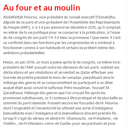
Au four et au moulin
Abdelfattah Mourou, vice-président du conseil exécutif d’Ennahdha,
député de ce parti et vice-président de l’Assemblée des Représentants
du Peuple (ARP), n’a-t-il pas annoncé en décembre 2015, qu’il comptait
se retirer de la vie politique pour se consacrer à la prédication, à l’issue
du Xe congrès de son parti ? A-t-il tenu sa promesse ? Que nenni. Il s’est
vu confirmé dans ses fonctions par les congressistes et a continué à
fonctionner comme à son habitude et certains lui prêtent même des
ambitions présidentielles.
Mieux, en juin 2016, un mois à peine après le Xe congrès, ce même Vice-
président de l’ARP passait outre les décisions de son parti, oubliait ses
déclarations et ses résolutions et se rendait au Qatar effectuer une
tournée de prêche pendant le mois de ramadan, perpétuant ainsi le
mélange des genres et se compromettant en participant à un dîner
auquel était aussi convié le sulfureux frère musulman, Youssef Al-
Qaradhaoui. Mélange des genres que l’on croyait fini après les
promesses nahdhaouies, or il continue à être pratiqué et de plus belle au
sommet du parti islamiste. Passent encore les foucades de M. Mourou
dont l’originalité et l’excentricité lui attirent une sorte d’indulgence
bienveillante mais l’indulgence et la bienveillance doivent prendre fin,
lorsqu’il s’agit du sérieux et sévère M. Ghannouchi, «le Président», «le
Cheikh», «le Professeur» voire «le Guide» pour ses partisans et pour