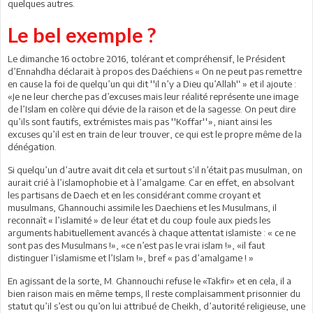
quelques autres.
Le bel exemple ?
Le dimanche 16 octobre 2016, tolérant et compréhensif, le Président
d’Ennahdha déclarait à propos des Daéchiens « On ne peut pas remettre
en cause la foi de quelqu’un qui dit ''il n’y a Dieu qu’Allah'‘ » et il ajoute :
«Je ne leur cherche pas d’excuses mais leur réalité représente une image
de l’Islam en colère qui dévie de la raison et de la sagesse. On peut dire
qu’ils sont fautifs, extrémistes mais pas ''Koffar''», niant ainsi les
excuses qu’il est en train de leur trouver, ce qui est le propre même de la
dénégation.
Si quelqu’un d’autre avait dit cela et surtout s’il n’était pas musulman, on
aurait crié à l’islamophobie et à l’amalgame. Car en effet, en absolvant
les partisans de Daech et en les considérant comme croyant et
musulmans, Ghannouchi assimile les Daechiens et les Musulmans, il
reconnaît « l’islamité » de leur état et du coup foule aux pieds les
arguments habituellement avancés à chaque attentat islamiste : « ce ne
sont pas des Musulmans !», «ce n’est pas le vrai islam !», «il faut
distinguer l’islamisme et l’Islam !», bref « pas d’amalgame ! »
En agissant de la sorte, M. Ghannouchi refuse le «Takfir» et en cela, il a
bien raison mais en même temps, Il reste complaisamment prisonnier du
statut qu’il s’est ou qu’on lui attribué de Cheikh, d’autorité religieuse, une