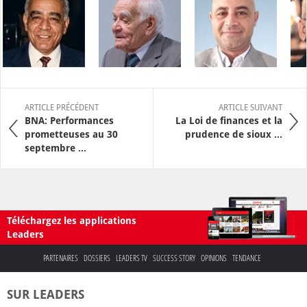
ARTICLE PRÉCÉDENT
ARTICLE SUIVANT
BNA: Performances
La Loi de finances et la
prometteuses au 30
prudence de sioux ...
septembre ...
Téléchargez les applications
Leaders
PARTENAIRES
DOSSIERS
LEADERS TV
SUCCESS STORY
OPINIONS
TENDANCE
SUR LEADERS