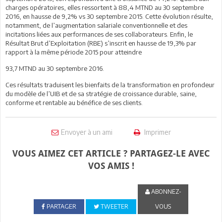
charges opératoires, elles ressortent à
88,4 MTND
au 30 septembre
2016, en hausse de
9,2%
vs 30 septembre 2015. Cette évolution résulte,
notamment, de l’augmentation salariale conventionnelle et des
incitations liées aux performances de ses collaborateurs. Enfin, le
Résultat Brut d’Exploitation (RBE) s’inscrit en hausse de
19,3%
par
rapport à la même période 2015 pour atteindre
93,7 MTND
au 30 septembre 2016.
Ces résultats traduisent les bienfaits de la transformation en profondeur
du modèle de l’UIB et de sa stratégie de croissance durable, saine,
conforme et rentable au bénéfice de ses clients.
Envoyer à un ami
Imprimer
VOUS AIMEZ CET ARTICLE ? PARTAGEZ-LE AVEC
VOS AMIS !
ABONNEZ-
PARTAGER
TWEETER
VOUS