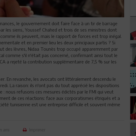
inances, le gouvernement doit faire face à un tir de barrage
ar les siens, Youssef Chahed et trois de ses ministres dont
t comme ils peuvent, mais le rapport de forces est trop inégal.
ementale et en premier lieu les deux principaux partis ? Si
out des lèvres, Nidaa Tounès trop occupé apparemment par
tal comme s'il n'était pas concerné, confirmant ainsi tout le
CA a rejeté la contribution supplémentaire de 7,5 % sur les
er. En revanche, les avocats ont littéralement descendu le
edi. La raison: ils n'ont pas du tout apprécié les dispositions
te : nous refusons ces mesures édictés par le FMI qui veut
ement de ces réactions: face aux corporatismes étriqués et a
ciété tunisienne est une entreprise difficile et souvent même
n ami
Imprimer