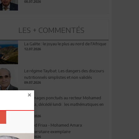
08.07.2026
LES + COMMENTÉS
La Galite : le joyau le plus au nord de l'Afrique
12.07.2026
Le régime Tayibat: Les dangers des discours
nutritionnels simplistes et non validés
09.07.2026
Hommages ponctués au recteur Mohamed
Amara, décédé lundi : les mathématiques en
deuil
03.08.2026
Ahmed Friaa - Mohamed Amara:
l’Universitaire exemplaire
04.08.2026