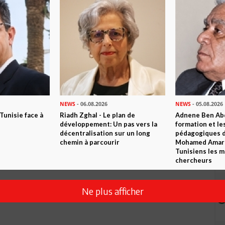
Envoyer
NEWS
- 06.08.2026
NEWS
- 05.08.2026
 Tunisie face à
Riadh Zghal - Le plan de
Adnene Ben Abd
développement: Un pas vers la
formation et le
décentralisation sur un long
pédagogiques di
chemin à parcourir
Mohamed Amara,
Tunisiens les m
chercheurs
Ne plus afficher