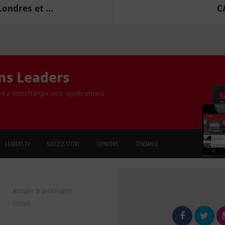
ondres et ...
C
ons Leaders
ez télécharger nos applications
LEADERS TV
SUCCESS STORY
OPINIONS
TENDANCE
Annuaire de personnalités
Contact