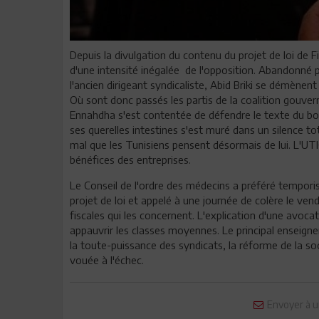
Depuis la divulgation du contenu du projet de loi de F
d'une intensité inégalée de l'opposition. Abandonné p
l'ancien dirigeant syndicaliste, Abid Briki se démènen
Où sont donc passés les partis de la coalition gouvern
Ennahdha s'est contentée de défendre le texte du b
ses querelles intestines s'est muré dans un silence to
mal que les Tunisiens pensent désormais de lui. L'UTI
bénéfices des entreprises.
Le Conseil de l'ordre des médecins a préféré temporis
projet de loi et appelé à une journée de colère le vendr
fiscales qui les concernent. L'explication d'une avoca
appauvrir les classes moyennes. Le principal enseign
la toute-puissance des syndicats, la réforme de la so
vouée à l'échec.
Envoyer à u