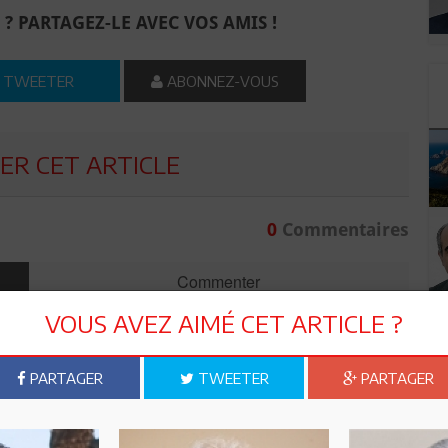
 ? PARTAGEZ-LE AVEC VOS AMIS !
TWEETER
ABONNEZ-VOUS
R CET ARTICLE
0
Commentaires
Commenter
VOUS AVEZ AIMÉ CET ARTICLE ?
PARTAGER
TWEETER
PARTAGER