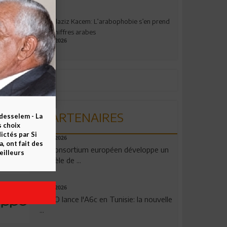
Abdelaziz Kacem: L’arabophobie s’en prend
aux chiffres arabes
09.07.2026
PARTENAIRES
esselem - La
s choix
ctés par Si
06.08.2026
 ont fait des
Un consortium européen développe un
eilleurs
modèle de ...
04.08.2026
OPPO lance l'A6c en Tunisie: la nouvelle
...