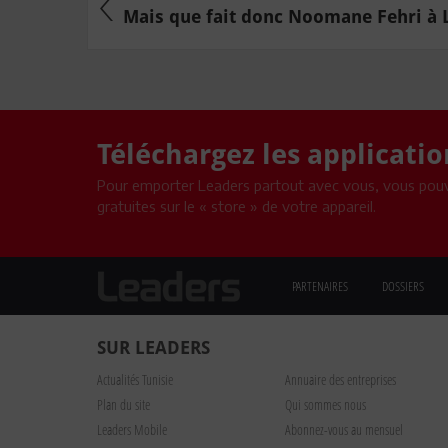
Mais que fait donc Noomane Fehri à L
Téléchargez les applicati
Pour emporter Leaders partout avec vous, vous pouv
gratuites sur le « store » de votre appareil.
PARTENAIRES
DOSSIERS
SUR LEADERS
Actualités Tunisie
Annuaire des entreprises
Plan du site
Qui sommes nous
Leaders Mobile
Abonnez-vous au mensuel