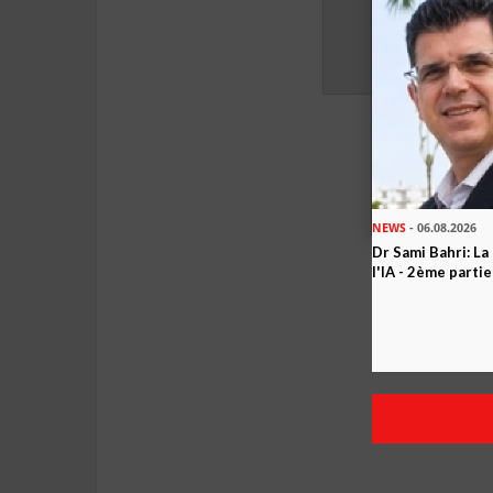
NEWS
- 06.08.2026
Dr Sami Bahri: La
l'IA - 2ème partie