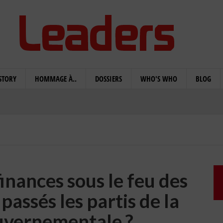
STORY
HOMMAGE À..
DOSSIERS
WHO'S WHO
BLOG
finances sous le feu des
 passés les partis de la
ouvernementale ?