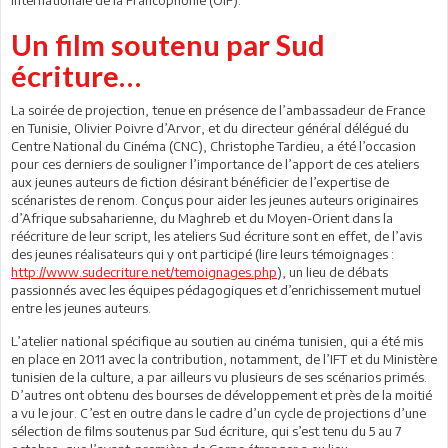
Un film soutenu par Sud
écriture…
La soirée de projection, tenue en présence de l’ambassadeur de France
en Tunisie, Olivier Poivre d’Arvor, et du directeur général délégué du
Centre National du Cinéma (CNC), Christophe Tardieu, a été l’occasion
pour ces derniers de souligner l’importance de l’apport de ces ateliers
aux jeunes auteurs de fiction désirant bénéficier de l’expertise de
scénaristes de renom. Conçus pour aider les jeunes auteurs originaires
d’Afrique subsaharienne, du Maghreb et du Moyen-Orient dans la
réécriture de leur script, les ateliers Sud écriture sont en effet, de l’avis
des jeunes réalisateurs qui y ont participé (lire leurs témoignages :
http://www.sudecriture.net/temoignages.php
), un lieu de débats
passionnés avec les équipes pédagogiques et d’enrichissement mutuel
entre les jeunes auteurs.
L’atelier national spécifique au soutien au cinéma tunisien, qui a été mis
en place en 2011 avec la contribution, notamment, de l’IFT et du Ministère
tunisien de la culture, a par ailleurs vu plusieurs de ses scénarios primés.
D’autres ont obtenu des bourses de développement et près de la moitié
a vu le jour. C’est en outre dans le cadre d’un cycle de projections d’une
sélection de films soutenus par Sud écriture, qui s’est tenu du 5 au 7