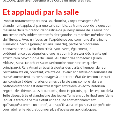
octobre, que l’avant-première de Corps étranger a eu lieu.
Et applaudi par la salle
Produit notamment par Dora Bouchoucha, Corps étranger a été
chaudement applaudi par une salle comble. La trame aborde la question
malaisée de la migration clandestine de jeunes paumés de la révolution
tunisienne irrésistiblement tentés de rejoindre les marches méridionales
de l’Europe. Avec un focus sur l’expérience peu commune d’une jeune
Tunisienne, Samia (jouée par Sara Hanachi), partie rejoindre une
connaissance qui a élu domicile à Lyon. Avec, également, la
prédominance des séquelles d’une relation frère-sœur déchirante qui
structure la psychologie de Samia. Au talent des comédiens (Hiam
Abbass, Sara Hanachi et Salim Kechiouche pour ne citer que les
principaux), Raja Amari a réussi à ajouter des traits d’humour dans un
récit intimiste où, pourtant, crainte de l’avenir et hantise douloureuse du
passé soumettent les personnages à un terrible état de tension. Le pari
qui consiste à dépeindre les drames de la vie sans sombrer dans un
pathos outrancier est donc très largement relevé. Avec toutefois un
regret : des thèmes aussi troublants, donc inspirants, que les enjeux de la
fuite désespérée et clandestine des jeunes Tunisiens ou le jihadisme (dans
lequel le frère de Samia s’était engagé) ne sont étonnamment
qu’évoqués comme un donné, alors qu’ils auraient pu servir de prétexte
pour étoffer le récit, et donner plus d’épaisseur aux dialogues.