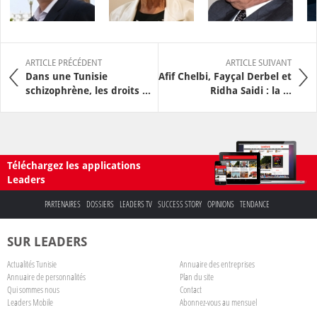
ARTICLE PRÉCÉDENT
ARTICLE SUIVANT
Dans une Tunisie
Afif Chelbi, Fayçal Derbel et
schizophrène, les droits ...
Ridha Saidi : la ...
Téléchargez les applications
Leaders
PARTENAIRES
DOSSIERS
LEADERS TV
SUCCESS STORY
OPINIONS
TENDANCE
SUR LEADERS
Actualités Tunisie
Annuaire des entreprises
Annuaire de personnalités
Plan du site
Qui sommes nous
Contact
Leaders Mobile
Abonnez-vous au mensuel