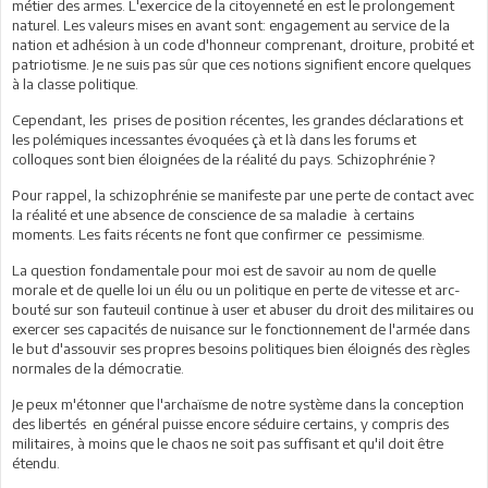
métier des armes. L'exercice de la citoyenneté en est le prolongement
naturel. Les valeurs mises en avant sont: engagement au service de la
nation et adhésion à un code d'honneur comprenant, droiture, probité et
patriotisme. Je ne suis pas sûr que ces notions signifient encore quelques
à la classe politique.
Cependant, les prises de position récentes, les grandes déclarations et
les polémiques incessantes évoquées çà et là dans les forums et
colloques sont bien éloignées de la réalité du pays. Schizophrénie ?
Pour rappel, la schizophrénie se manifeste par une perte de contact avec
la réalité et une absence de conscience de sa maladie à certains
moments. Les faits récents ne font que confirmer ce pessimisme.
La question fondamentale pour moi est de savoir au nom de quelle
morale et de quelle loi un élu ou un politique en perte de vitesse et arc-
bouté sur son fauteuil continue à user et abuser du droit des militaires ou
exercer ses capacités de nuisance sur le fonctionnement de l'armée dans
le but d'assouvir ses propres besoins politiques bien éloignés des règles
normales de la démocratie.
Je peux m'étonner que l'archaïsme de notre système dans la conception
des libertés en général puisse encore séduire certains, y compris des
militaires, à moins que le chaos ne soit pas suffisant et qu'il doit être
étendu.