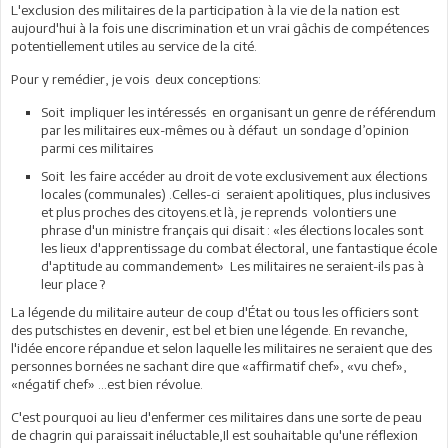
L'exclusion des militaires de la participation à la vie de la nation est
aujourd'hui à la fois une discrimination et un vrai gâchis de compétences
potentiellement utiles au service de la cité.
Pour y remédier, je vois deux conceptions:
Soit impliquer les intéressés en organisant un genre de référendum
par les militaires eux-mêmes ou à défaut un sondage d’opinion
parmi ces militaires
Soit les faire accéder au droit de vote exclusivement aux élections
locales (communales) .Celles-ci seraient apolitiques, plus inclusives
et plus proches des citoyens.et là, je reprends volontiers une
phrase d'un ministre français qui disait : «les élections locales sont
les lieux d'apprentissage du combat électoral, une fantastique école
d'aptitude au commandement» Les militaires ne seraient-ils pas à
leur place ?
La légende du militaire auteur de coup d'État ou tous les officiers sont
des putschistes en devenir, est bel et bien une légende. En revanche,
l'idée encore répandue et selon laquelle les militaires ne seraient que des
personnes bornées ne sachant dire que «affirmatif chef», «vu chef»,
«négatif chef» ...est bien révolue.
C'est pourquoi au lieu d'enfermer ces militaires dans une sorte de peau
de chagrin qui paraissait inéluctable,Il est souhaitable qu'une réflexion