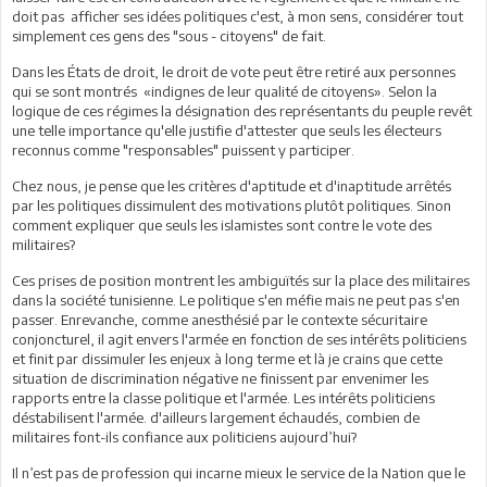
doit pas afficher ses idées politiques c'est, à mon sens, considérer tout
simplement ces gens des "sous - citoyens" de fait.
Dans les États de droit, le droit de vote peut être retiré aux personnes
qui se sont montrés «indignes de leur qualité de citoyens». Selon la
logique de ces régimes la désignation des représentants du peuple revêt
une telle importance qu'elle justifie d'attester que seuls les électeurs
reconnus comme "responsables" puissent y participer.
Chez nous, je pense que les critères d'aptitude et d'inaptitude arrêtés
par les politiques dissimulent des motivations plutôt politiques. Sinon
comment expliquer que seuls les islamistes sont contre le vote des
militaires?
Ces prises de position montrent les ambiguïtés sur la place des militaires
dans la société tunisienne. Le politique s'en méfie mais ne peut pas s'en
passer. Enrevanche, comme anesthésié par le contexte sécuritaire
conjoncturel, il agit envers l'armée en fonction de ses intérêts politiciens
et finit par dissimuler les enjeux à long terme et là je crains que cette
situation de discrimination négative ne finissent par envenimer les
rapports entre la classe politique et l'armée. Les intérêts politiciens
déstabilisent l'armée. d'ailleurs largement échaudés, combien de
militaires font-ils confiance aux politiciens aujourd’hui?
Il n’est pas de profession qui incarne mieux le service de la Nation que le