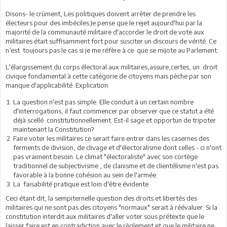
Disons- le crûment, Les politiques doivent arrêter de prendre les
électeurs pour des imbéciles.Je pense que le rejet aujourd'hui par la
majorité de la communauté militaire d'accorder le droit de vote aux
militaires était suffisamment fort pour susciter un discours de vérité. Ce
n’est toujours pas le cas si je me réfère à ce que se mijote au Parlement.
L'élargissement du corps électoral aux militaires,assure,certes, un droit
civique fondamental à cette catégorie de citoyens mais pèche par son
manque d'applicabilité .Explication:
La question n'est pas simple. Elle conduit à un certain nombre
d'interrogations, il faut commencer par observer que ce statut a été
déjà scellé constitutionnellement. Est-il sage et opportun de tripoter
maintenant la Constitution?
Faire voter les militaires ce serait faire entrer dans les casernes des
ferments de division, de clivage et d'électoralisme dont celles - ci n'ont
pas vraiment besoin. Le climat "électoraliste" avec son cortège
traditionnel de subjectivisme , de clanisme et de clientélisme n'est pas
favorable à la bonne cohésion au sein de l'armée.
La faisabilité pratique est loin d'être évidente
Ceci étant dit, la sempiternelle question des droits et libertés des
militaires qui ne sont pas des citoyens "normaux" serait à réévaluer. Si la
constitution interdit aux militaires d'aller voter sous prétexte que le
laisser faire est en contradiction avec le règlement et que le militaire ne