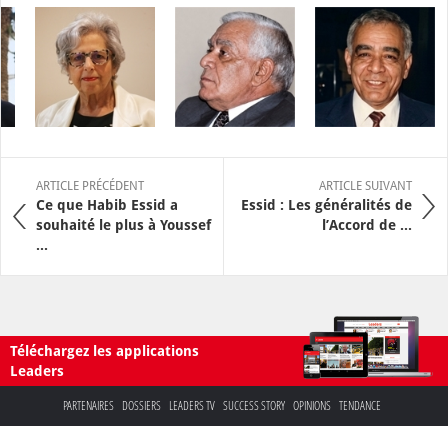
ARTICLE PRÉCÉDENT
ARTICLE SUIVANT
Ce que Habib Essid a
Essid : Les généralités de
souhaité le plus à Youssef
l’Accord de ...
...
Téléchargez les applications
Leaders
PARTENAIRES
DOSSIERS
LEADERS TV
SUCCESS STORY
OPINIONS
TENDANCE