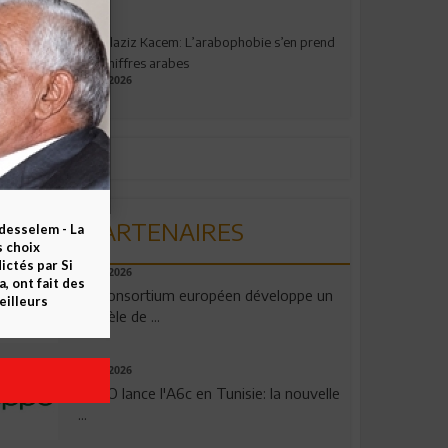
Abdelaziz Kacem: L’arabophobie s’en prend
aux chiffres arabes
09.07.2026
PARTENAIRES
esselem - La
s choix
ctés par Si
06.08.2026
 ont fait des
Un consortium européen développe un
eilleurs
modèle de ...
04.08.2026
OPPO lance l'A6c en Tunisie: la nouvelle
...