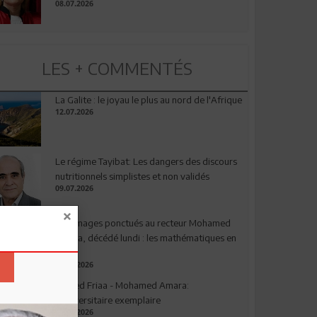
08.07.2026
LES + COMMENTÉS
La Galite : le joyau le plus au nord de l'Afrique
12.07.2026
Le régime Tayibat: Les dangers des discours
nutritionnels simplistes et non validés
09.07.2026
Hommages ponctués au recteur Mohamed
Amara, décédé lundi : les mathématiques en
deuil
03.08.2026
Ahmed Friaa - Mohamed Amara:
l’Universitaire exemplaire
04.08.2026