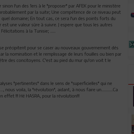
er sinon l'un des 1ers à le "proposer" par AFEK pour le ministère
a probablement par la suite; Une compétence de ce niveau peut
e quel domaine; En tout cas, ce sera l'un des points forts du
t une valeur sûre à suivre. J espere que tous les autres
citations à la Tunisie; ......
i se précipitent pour se caser au nouveaux gouvernement dés
par la nomination et le remplissage de leurs fouilles ou bien par
 être des concitoyens. C'est au pied du mur qu'on voit t le
alyses "pertinentes" dans le sens de "superficielles" qui ne
., nous voila, la "révolution", aidant, à nous faire un.............Ca
 effet !!! Hé HASRA, pour la révolution!!!