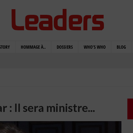
STORY
HOMMAGE À..
DOSSIERS
WHO'S WHO
BLOG
 Il sera ministre...