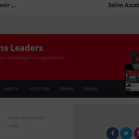
ir ...
Selim Azzab
ons Leaders
ez télécharger nos applications
LEADERS TV
SUCCESS STORY
OPINIONS
TENDANCE
Annuaire de personnalités
Contact