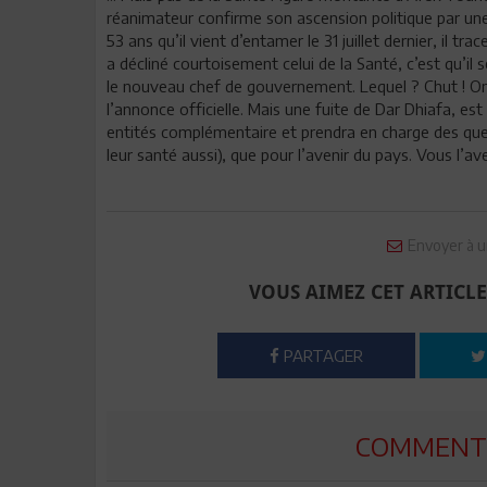
réanimateur confirme son ascension politique par u
53 ans qu’il vient d’entamer le 31 juillet dernier, il tra
a décliné courtoisement celui de la Santé, c’est qu’i
le nouveau chef de gouvernement. Lequel ? Chut ! On 
l’annonce officielle. Mais une fuite de Dar Dhiafa, es
entités complémentaire et prendra en charge des que
leur santé aussi), que pour l’avenir du pays. Vous l’a
Envoyer à u
VOUS AIMEZ CET ARTICLE
PARTAGER
COMMENTE