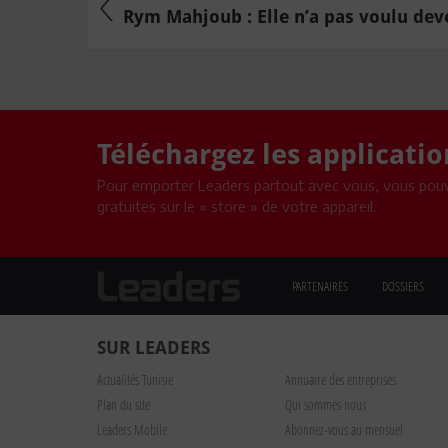
Rym Mahjoub : Elle n’a pas voulu deven
Téléchargez les applicati
Pour emporter Leaders partout avec vous, vous pouv
gratuites sur le « store » de votre appareil.
PARTENAIRES
DOSSIERS
SUR LEADERS
Actualités Tunisie
Annuaire des entreprises
Plan du site
Qui sommes nous
Leaders Mobile
Abonnez-vous au mensuel