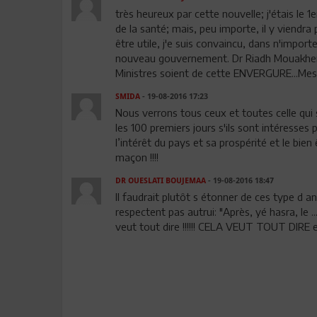
très heureux par cette nouvelle; j'étais le 1
de la santé; mais, peu importe, il y viendr
être utile, j'e suis convaincu, dans n'import
nouveau gouvernement. Dr Riadh Mouakher es
Ministres soient de cette ENVERGURE...Mes Féli
SMIDA
- 19-08-2016 17:23
Nous verrons tous ceux et toutes celle qu
les 100 premiers jours s'ils sont intéresses 
l’intérêt du pays et sa prospérité et le bien
maçon !!!!
DR OUESLATI BOUJEMAA
- 19-08-2016 18:47
Il faudrait plutôt s étonner de ces type d an
respectent pas autrui: "Après, yé hasra, le .....
veut tout dire !!!!!! CELA VEUT TOUT DIRE en