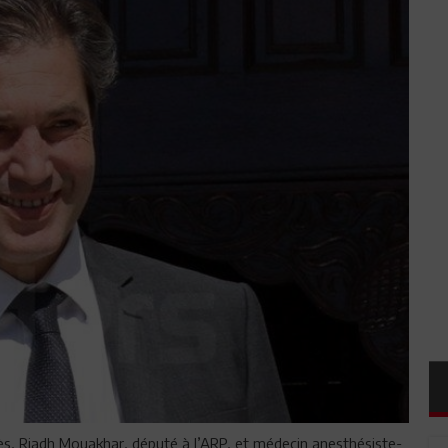
ès, Riadh Mouakhar, député à l’ARP, et médecin anesthésiste-