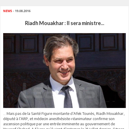
NEWS
- 19.08.2016
Riadh Mouakhar : Il sera ministre...
... Mais pas de la Santé Figure montante d’Afek Tounès, Riadh Mouakhar,
député à l’ARP, et médecin anesthésiste-réanimateur confirme son
ascension politique par une entrée imminente au gouvernement de
Youssef Chahed. A 53 ans qu’il vient d’entamer le 31 juillet dernier, il trace