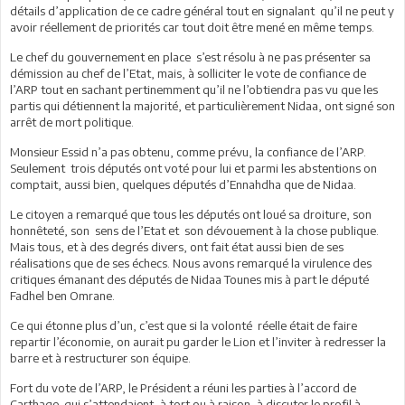
détails d’application de ce cadre général tout en signalant qu’il ne peut y
avoir réellement de priorités car tout doit être mené en même temps.
Le chef du gouvernement en place s’est résolu à ne pas présenter sa
démission au chef de l’Etat, mais, à solliciter le vote de confiance de
l’ARP tout en sachant pertinemment qu’il ne l’obtiendra pas vu que les
partis qui détiennent la majorité, et particulièrement Nidaa, ont signé son
arrêt de mort politique.
Monsieur Essid n’a pas obtenu, comme prévu, la confiance de l’ARP.
Seulement trois députés ont voté pour lui et parmi les abstentions on
comptait, aussi bien, quelques députés d’Ennahdha que de Nidaa.
Le citoyen a remarqué que tous les députés ont loué sa droiture, son
honnêteté, son sens de l’Etat et son dévouement à la chose publique.
Mais tous, et à des degrés divers, ont fait état aussi bien de ses
réalisations que de ses échecs. Nous avons remarqué la virulence des
critiques émanant des députés de Nidaa Tounes mis à part le député
Fadhel ben Omrane.
Ce qui étonne plus d’un, c’est que si la volonté réelle était de faire
repartir l’économie, on aurait pu garder le Lion et l’inviter à redresser la
barre et à restructurer son équipe.
Fort du vote de l’ARP, le Président a réuni les parties à l’accord de
Carthage qui s’attendaient, à tort ou à raison, à discuter le profil à