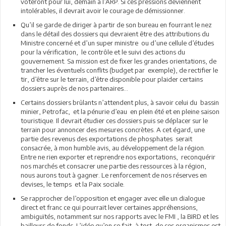
voteront pour lui, demain à l’ARP. Si ces pressions deviennent
intolérables, il devrait avoir le courage de démissionner.
Qu’il se garde de diriger à partir de son bureau en fourrant le nez
dans le détail des dossiers qui devraient être des attributions du
Ministre concerné et d’un super ministre ou d’une cellule d’études
pour la vérification, le contrôle et le suivi des actions du
gouvernement. Sa mission est de fixer les grandes orientations, de
trancher les éventuels conflits (budget par exemple), de rectifier le
tir, d’être sur le terrain, d’être disponible pour plaider certains
dossiers auprès de nos partenaires…
Certains dossiers brûlants n’attendent plus, à savoir celui du bassin
minier, Petrofac, et la pénurie d’eau en plein été et en pleine saison
touristique. Il devrait étudier ces dossiers puis se déplacer sur le
terrain pour annoncer des mesures concrètes. A cet égard, une
partie des revenus des exportations de phosphates serait
consacrée, à mon humble avis, au développement de la région.
Entre ne rien exporter et reprendre nos exportations, reconquérir
nos marchés et consacrer une partie des ressources à la région,
nous aurons tout à gagner. Le renforcement de nos réserves en
devises, le temps et la Paix sociale.
Se rapprocher de l’opposition et engager avec elle un dialogue
direct et franc ce qui pourrait lever certaines appréhensions,
ambiguïtés, notamment sur nos rapports avec le FMI , la BIRD et les
bailleurs de fonds. L’idée qu’on se fait, à tort, de ces organismes est