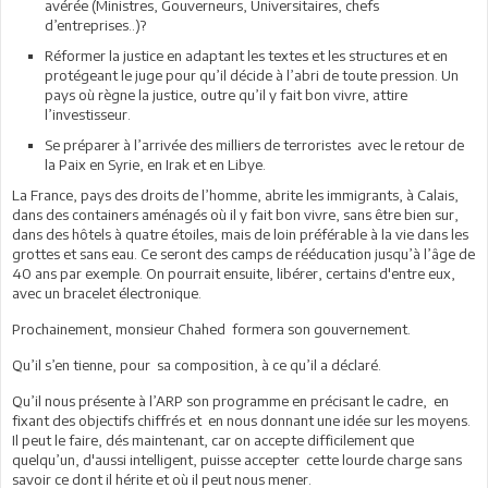
avérée (Ministres, Gouverneurs, Universitaires, chefs
d’entreprises..)?
Réformer la justice en adaptant les textes et les structures et en
protégeant le juge pour qu’il décide à l’abri de toute pression. Un
pays où règne la justice, outre qu’il y fait bon vivre, attire
l’investisseur.
Se préparer à l’arrivée des milliers de terroristes avec le retour de
la Paix en Syrie, en Irak et en Libye.
La France, pays des droits de l’homme, abrite les immigrants, à Calais,
dans des containers aménagés où il y fait bon vivre, sans être bien sur,
dans des hôtels à quatre étoiles, mais de loin préférable à la vie dans les
grottes et sans eau. Ce seront des camps de rééducation jusqu’à l’âge de
40 ans par exemple. On pourrait ensuite, libérer, certains d'entre eux,
avec un bracelet électronique.
Prochainement, monsieur Chahed formera son gouvernement.
Qu’il s’en tienne, pour sa composition, à ce qu’il a déclaré.
Qu’il nous présente à l’ARP son programme en précisant le cadre, en
fixant des objectifs chiffrés et en nous donnant une idée sur les moyens.
Il peut le faire, dés maintenant, car on accepte difficilement que
quelqu’un, d'aussi intelligent, puisse accepter cette lourde charge sans
savoir ce dont il hérite et où il peut nous mener.