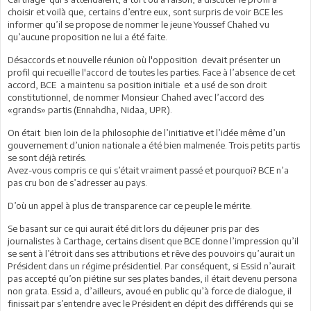
choisir et voilà que, certains d’entre eux, sont surpris de voir BCE les
informer qu’il se propose de nommer le jeune Youssef Chahed vu
qu’aucune proposition ne lui a été faite.
Désaccords et nouvelle réunion où l'opposition devait présenter un
profil qui recueille l'accord de toutes les parties. Face à l’absence de cet
accord, BCE a maintenu sa position initiale et a usé de son droit
constitutionnel, de nommer Monsieur Chahed avec l’accord des
«grands» partis (Ennahdha, Nidaa, UPR).
On était bien loin de la philosophie de l’initiative et l’idée même d’un
gouvernement d’union nationale a été bien malmenée. Trois petits partis
se sont déjà retirés.
Avez-vous compris ce qui s’était vraiment passé et pourquoi? BCE n’a
pas cru bon de s’adresser au pays.
D’où un appel à plus de transparence car ce peuple le mérite.
Se basant sur ce qui aurait été dit lors du déjeuner pris par des
journalistes à Carthage, certains disent que BCE donne l’impression qu’il
se sent à l’étroit dans ses attributions et rêve des pouvoirs qu’aurait un
Président dans un régime présidentiel. Par conséquent, si Essid n’aurait
pas accepté qu’on piétine sur ses plates bandes, il était devenu persona
non grata. Essid a, d’ailleurs, avoué en public qu’à force de dialogue, il
finissait par s’entendre avec le Président en dépit des différends qui se