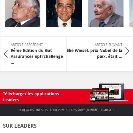
ARTICLE PRÉCÉDENT
ARTICLE SUIVANT
9éme Edition du Gat
Elie Wiesel, prix Nobel de la
Assurances opti’challenge
paix, était ...
...
Téléchargez les applications
Leaders
PARTENAIRES
DOSSIERS
LEADERS TV
SUCCESS STORY
OPINIONS
TENDANCE
SUR LEADERS