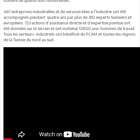
matière de qualité sont nombreuses.
467 entreprises industrielles et de services liées à l’industrie ont été
accompagnés pendant quatre ans par plus de 350 experts tunisiens et
européens. 723 actions d’assistance directe et d’expertise pointue ont
été données sur le terrain et ont mobilisé 12800 jour-hommes de travail.
Tous les secteurs industriels ont bénéficié du PCAM et toutes les régions
de la Tunisie du nord au sud.