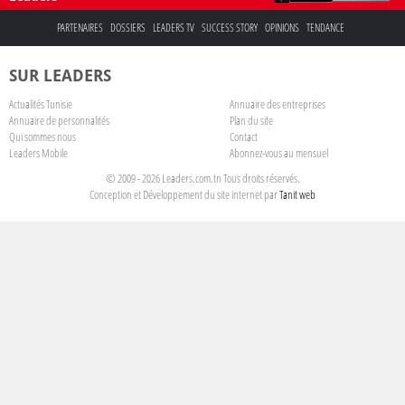
PARTENAIRES
DOSSIERS
LEADERS TV
SUCCESS STORY
OPINIONS
TENDANCE
SUR LEADERS
Actualités Tunisie
Annuaire des entreprises
Annuaire de personnalités
Plan du site
Qui sommes nous
Contact
Leaders Mobile
Abonnez-vous au mensuel
© 2009 - 2026 Leaders.com.tn Tous droits réservés.
Conception et Développement du site internet par
Tanit web