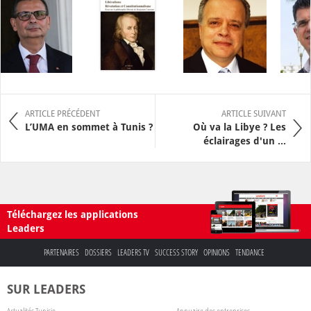
ARTICLE PRÉCÉDENT
ARTICLE SUIVANT
L’UMA en sommet à Tunis ?
Où va la Libye ? Les
éclairages d'un ...
Téléchargez les applications
Leaders
PARTENAIRES
DOSSIERS
LEADERS TV
SUCCESS STORY
OPINIONS
TENDANCE
SUR LEADERS
Actualités Tunisie
Annuaire des entreprises