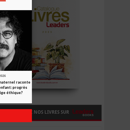
2026
maternel raconte
enfant: progrès
ige éthique?
COMMANDEZ NOS LIVRES SUR