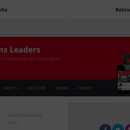
oha
Retou
ons Leaders
ez télécharger nos applications
LEADERS TV
SUCCESS STORY
OPINIONS
TENDANCE
Annuaire de personnalités
Contact