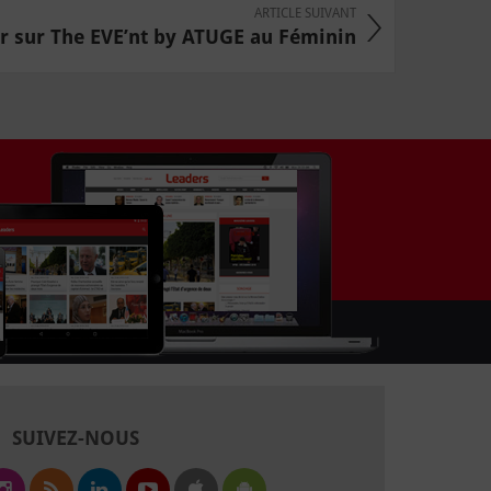
ARTICLE SUIVANT
r sur The EVE’nt by ATUGE au Féminin
SUIVEZ-NOUS