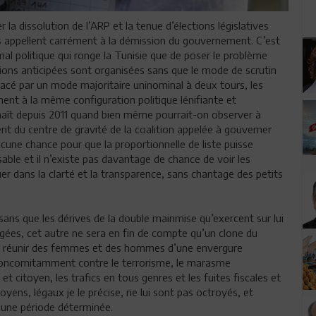
 la dissolution de l’ARP et la tenue d’élections législatives
es appellent carrément à la démission du gouvernement. C’est
al politique qui ronge la Tunisie que de poser le problème
tions anticipées sont organisées sans que le mode de scrutin
lacé par un mode majoritaire uninominal à deux tours, les
ent à la même configuration politique lénifiante et
naît depuis 2011 quand bien même pourrait-on observer à
t du centre de gravité de la coalition appelée à gouverner
aucune chance pour que la proportionnelle de liste puisse
ble et il n’existe pas davantage de chance de voir les
er dans la clarté et la transparence, sans chantage des petits
ans que les dérives de la double mainmise qu’exercent sur lui
rigées, cet autre ne sera en fin de compte qu’un clone du
l réunir des femmes et des hommes d’une envergure
concomitamment contre le terrorisme, le marasme
et citoyen, les trafics en tous genres et les fuites fiscales et
yens, légaux je le précise, ne lui sont pas octroyés, et
 une période déterminée.