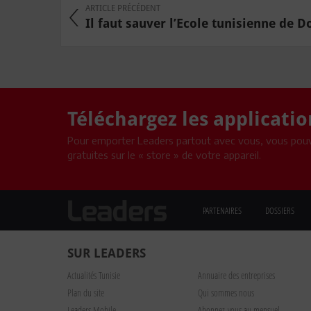
ARTICLE PRÉCÉDENT
Il faut sauver l’Ecole tunisienne de D
Téléchargez les applicati
Pour emporter Leaders partout avec vous, vous pouv
gratuites sur le « store » de votre appareil.
PARTENAIRES
DOSSIERS
SUR LEADERS
Actualités Tunisie
Annuaire des entreprises
Plan du site
Qui sommes nous
Leaders Mobile
Abonnez-vous au mensuel