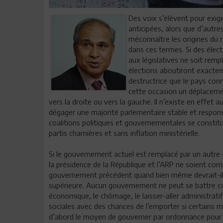
Des voix s’élèvent pour exiger
anticipées, alors que d’autr
méconnaître les origines du m
dans ces termes. Si des élec
aux législatives ne soit remp
élections aboutiront exactem
destructrice que le pays con
cette occasion un déplacemen
vers la droite ou vers la gauche. Il n’existe en effet 
dégager une majorité parlementaire stable et responsa
coalitions politiques et gouvernementales se constitu
partis charnières et sans inflation ministérielle.
Si le gouvernement actuel est remplacé par un autre s
la présidence de la République et l’ARP ne soient cor
gouvernement précédent quand bien même devrait-i
supérieure. Aucun gouvernement ne peut se battre 
économique, le chômage, le laisser-aller administratif 
sociales avec des chances de l’emporter si certains mo
d’abord le moyen de gouverner par ordonnance pour