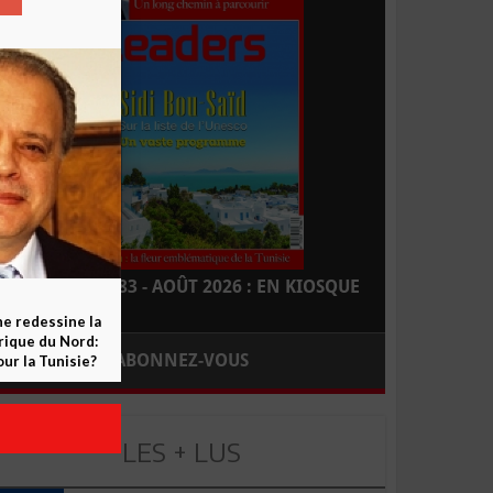
LEADERS N° 183 - AOÛT 2026 : EN KIOSQUE
ne redessine la
frique du Nord:
ABONNEZ-VOUS
ur la Tunisie?
LES + LUS