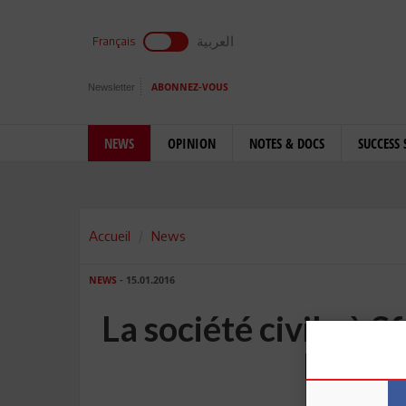
العربية
Français
Newsletter
ABONNEZ-VOUS
NEWS
OPINION
NOTES & DOCS
SUCCESS 
Accueil
News
NEWS
- 15.01.2016
La société civile à 
la SIA