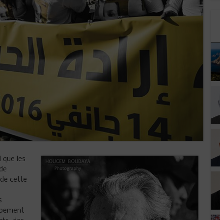
l que les
 de
 de cette
s
oppement
ts, des