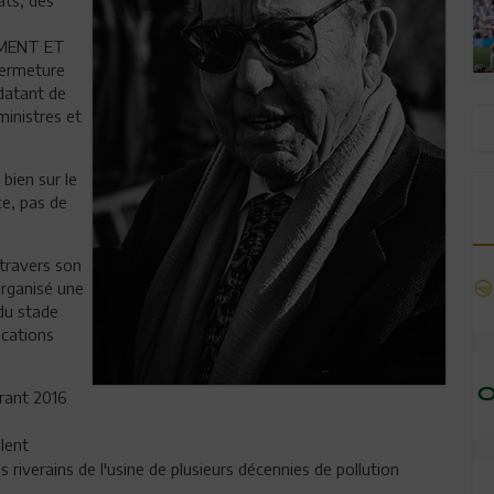
MENT ET
 fermeture
 datant de
ministres et
bien sur le
ce, pas de
 travers son
organisé une
 du stade
ications
urant 2016
llent
s riverains de l'usine de plusieurs décennies de pollution