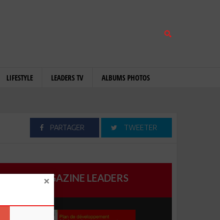
LIFESTYLE
LEADERS TV
ALBUMS PHOTOS
PARTAGER
TWEETER
MAGAZINE LEADERS