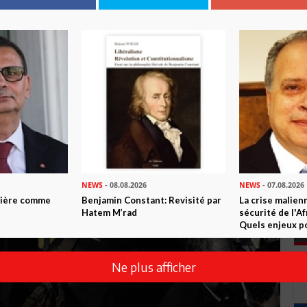
NEWS
- 08.08.2026
NEWS
- 07.08.2026
ntière comme
Benjamin Constant: Revisité par
La crise malien
Hatem M’rad
sécurité de l'A
Quels enjeux po
Ne plus afficher