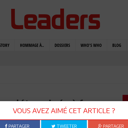
STORY
HOMMAGE À..
DOSSIERS
WHO'S WHO
BLOG
Sfax déterminée à fermer
VOUS AVEZ AIMÉ CET ARTICLE ?
PE en 2016
PARTAGER
TWEETER
PARTAGER