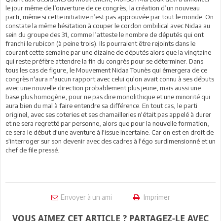
le jour même de l’ouverture de ce congrès, la création d’un nouveau
parti, même si cette initiative n’est pas approuvée par tout le monde. On
constate la même hésitation à couper le cordon ombilical avec Nidaa au
sein du groupe des 31, comme l’atteste le nombre de députés qui ont
franchi le rubicon (à peine trois). Ils pourraient être rejoints dans le
courant cette semaine par une dizaine de députés alors que la vingtaine
qui reste préfère attendre la fin du congrès pour se déterminer. Dans
tous les cas de figure, le Mouvement Nidaa Tounès qui émergera de ce
congrès n'aura n'aucun rapport avec celui qu'on avait connu à ses débuts
avec une nouvelle direction probablement plus jeune, mais aussi une
base plus homogène, pour ne pas dire monolithique et une minorité qui
aura bien du mal à faire entendre sa différence. En tout cas, le parti
originel, avec ses coteries et ses chamailleries n'était pas appelé à durer
et ne sera regretté par personne, alors que pour la nouvelle formation,
ce sera le début d'une aventure à l'issue incertaine. Car on est en droit de
s'interroger sur son devenir avec des cadres à l'égo surdimensionné et un
chef de file pressé.
Envoyer à un ami
Imprimer
VOUS AIMEZ CET ARTICLE ? PARTAGEZ-LE AVEC