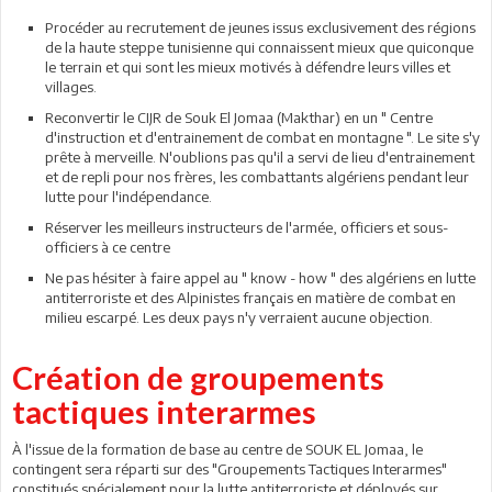
Procéder au recrutement de jeunes issus exclusivement des régions
de la haute steppe tunisienne qui connaissent mieux que quiconque
le terrain et qui sont les mieux motivés à défendre leurs villes et
villages.
Reconvertir le CIJR de Souk El Jomaa (Makthar) en un " Centre
d'instruction et d'entrainement de combat en montagne ". Le site s'y
prête à merveille. N'oublions pas qu'il a servi de lieu d'entrainement
et de repli pour nos frères, les combattants algériens pendant leur
lutte pour l'indépendance.
Réserver les meilleurs instructeurs de l'armée, officiers et sous-
officiers à ce centre
Ne pas hésiter à faire appel au " know - how " des algériens en lutte
antiterroriste et des Alpinistes français en matière de combat en
milieu escarpé. Les deux pays n'y verraient aucune objection.
Création de groupements
tactiques interarmes
À l'issue de la formation de base au centre de SOUK EL Jomaa, le
contingent sera réparti sur des "Groupements Tactiques Interarmes"
constitués spécialement pour la lutte antiterroriste et déployés sur