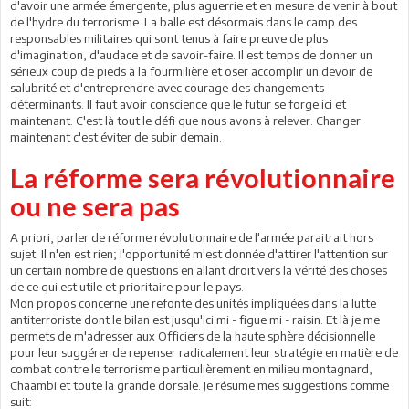
d'avoir une armée émergente, plus aguerrie et en mesure de venir à bout
de l'hydre du terrorisme. La balle est désormais dans le camp des
responsables militaires qui sont tenus à faire preuve de plus
d'imagination, d'audace et de savoir-faire. Il est temps de donner un
sérieux coup de pieds à la fourmilière et oser accomplir un devoir de
salubrité et d'entreprendre avec courage des changements
déterminants. Il faut avoir conscience que le futur se forge ici et
maintenant. C'est là tout le défi que nous avons à relever. Changer
maintenant c'est éviter de subir demain.
La réforme sera révolutionnaire
ou ne sera pas
A priori, parler de réforme révolutionnaire de l'armée paraitrait hors
sujet. Il n'en est rien; l'opportunité m'est donnée d'attirer l'attention sur
un certain nombre de questions en allant droit vers la vérité des choses
de ce qui est utile et prioritaire pour le pays.
Mon propos concerne une refonte des unités impliquées dans la lutte
antiterroriste dont le bilan est jusqu'ici mi - figue mi - raisin. Et là je me
permets de m'adresser aux Officiers de la haute sphère décisionnelle
pour leur suggérer de repenser radicalement leur stratégie en matière de
combat contre le terrorisme particulièrement en milieu montagnard,
Chaambi et toute la grande dorsale. Je résume mes suggestions comme
suit: