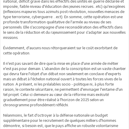
national, déficit grave dans les effectifs des unités en guerre déclarée et
imposée, faible niveau d'éducation des jeunes recrues...etc) qu'exogènes
(inflexions majeures tous azimuts post révolution, nouvelles menaces de
type terrorisme, cyberguerre ...ect). En somme, cette opération est une
profonde transformation qualitative de l'armée au niveau de ses
personnels. Elle s'accompagne d'une reconsidération des effectifs dans
le sens de la réduction et du rajeunissement pour s'adapter aux nouvelles
missions.
Évidemment, d'aucuns nous rétorqueraient sur le coût exorbitant de
cette opération.
Il n'est pas savant de dire que la mise en place d'une armée de métier
n'est pas pour demain. L'abandon de la conscription est un vaste chantier
qui devra faire l'objet d'un débat non seulement en conclave d'experts
mais un débat à l'échelon national ouvert à toutes les forces vives de la
nation. A présent, ni les préalables socio - politique ni, à plus forte
raison, le contexte sécuritaire, ne permettent d'envisager l'entame d'un
tel projet. Celui-ci demeure au cœur de la réforme mais exécuté
graduellement pour être réalisé à l'horizon de 2025 selon un
chronogramme profondément réfléchi.
Néanmoins, le fait d'octroyer à la défense nationale un budget
supplémentaire pour le recrutement de quelques milliers d'hommes
démontre, si besoin est, que le pays affiche un robuste volontarisme