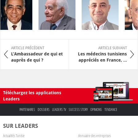
ARTICLE PRÉCÉDENT
ARTICLE SUIVANT
L’Ambassadeur de qui et
Les médecins tunisiens
auprès de qui ?
appréciés en France, ...
Téléchargez les applications
Leaders
PARTENAIRES
DOSSIERS
LEADERS TV
SUCCESS STORY
OPINIONS
TENDANCE
SUR LEADERS
Actualités Tunisie
Annuaire des entreprises