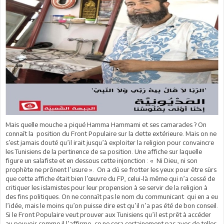
Mais quelle mouche a piqué Hamma Hammami et ses camarades ? On
connaît la position du Front Populaire sur la dette extérieure. Mais on ne
s’est jamais douté qu’il irait jusqu’à exploiter la religion pour convaincre
les Tunisiens de la pertinence de sa position. Une affiche sur laquelle
figure un salafiste et en dessous cette injonction : « Ni Dieu, ni son
prophète ne prônent l’usure ». On a dû se frotter les yeux pour être sûrs
que cette affiche était bien l’œuvre du FP, celui-là même qui n’a cessé de
critiquer les islamistes pour leur propension à se servir de la religion à
des fins politiques. On ne connaît pas le nom du communicant qui en a eu
l’idée, mais le moins qu’on puisse dire est qu’il n’a pas été de bon conseil.
Si le Front Populaire veut prouver aux Tunisiens qu’il est prêt à accéder
au pouvoir comme il l’affirme, ce ne sera certainement pas avec de telles