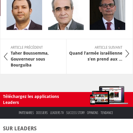
ARTICLE PRÉCÉDENT
ARTICLE SUIVANT
Taher Boussemma,
Quand l’armée israélienne
Gouverneur sous
s’en prend aux ...
Bourguiba
Téléchargez les applications
Leaders
PARTENAIRES
DOSSIERS
LEADERS TV
SUCCESS STORY
OPINIONS
TENDANCE
SUR LEADERS