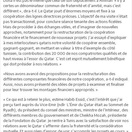
Doha n’est pas le même que celui de son déplacement à Amman. « Il y a
certes un dénominateur commun de fraternité et d’amitié, mais c’est
différent », dira-t-il. Le Qatar jouit d’énormes moyens et fixe à sa
coopération des lignes directrices précises. L’objectif de ma visite n’était
pas transactionnel, pour conclure séance tenante des actions ficelées.
Mais de procéder à des échanges utiles, et d’imaginer de nouvelles
approches, notamment pour la restructuration de la coopération
financière et le financement de nouveaux projets. J’ai essayé d’expliquer
à mes interlocuteurs qataris notre volonté de coopérer ensemble,
gagnant-gagnant, en mettant en valeur à titre d’exemple du côté
tunisien, la contribution des 20 000 de nos compatriotes qualifiés et de
haut niveau à l’essor du Qatar. C’est cet esprit mutuellement bénéfique
qui doit présider à nos relations. »
«Nous avons avancé des propositions pour la restructuration des
différentes composantes financières de notre coopération, a-t-il indiqué.
Aussi, nous avons présenté des idées de projets à examiner et finaliser
pour leur trouver les montages financiers appropriés. »
« Ce qui est à retenir le plus, estime Habib Essid, c’est l’intérêt que j’ai
perçu tant auprès du Vice-Emir (ndlr: L’Émir du Qatar était au Sommet de
Ryadh), du président du conseil des ministres, ministre de l’Intérieur, des
différents membres du gouvernement et de Cheikha Mozah, présidente
de la Fondation du Qatar. Je rentre à Tunis avec la satisfaction de voir nos
relations avec le Qatar s’affermir dans la fraternité et la considération
mutuelle. Et aussi plein d’espoir de voir s’accomplir les projets en cours. »