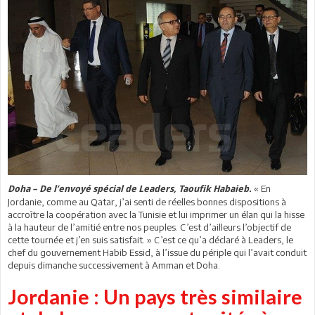
« En
Doha – De l’envoyé spécial de Leaders, Taoufik Habaieb.
Jordanie, comme au Qatar, j’ai senti de réelles bonnes dispositions à
accroître la coopération avec la Tunisie et lui imprimer un élan qui la hisse
à la hauteur de l’amitié entre nos peuples. C’est d’ailleurs l’objectif de
cette tournée et j’en suis satisfait. » C’est ce qu’a déclaré à Leaders, le
chef du gouvernement Habib Essid, à l’issue du périple qui l’avait conduit
depuis dimanche successivement à Amman et Doha.
Jordanie : Un pays très similaire