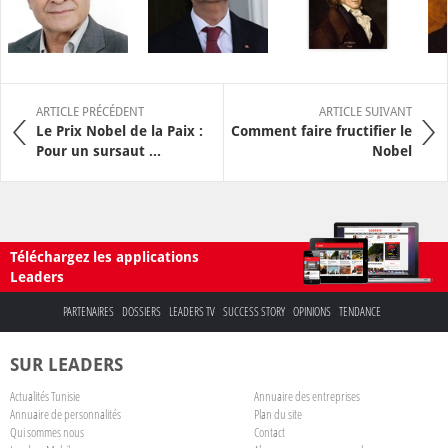
ARTICLE PRÉCÉDENT
ARTICLE SUIVANT
Le Prix Nobel de la Paix :
Comment faire fructifier le
Pour un sursaut ...
Nobel
Téléchargez les applications
Leaders
PARTENAIRES
DOSSIERS
LEADERS TV
SUCCESS STORY
OPINIONS
TENDANCE
SUR LEADERS
Actualités Tunisie
Annuaire des entreprises
Annuaire de personnalités
Plan du site
Qui sommes nous
Contact