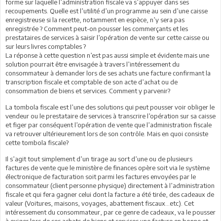
forme sur laquelle l’administration fiscale va s’appuyer dans ses
recoupements. Quelle est l’utilité d’un programme au sein d’une caisse
enregistreuse si la recette, notamment en espèce, n’y sera pas
enregistrée ? Comment peut-on pousser les commerçants et les
prestataires de services à saisir l’opération de vente sur cette caisse ou
sur leurs livres comptables ?
La réponse à cette question n’est pas aussi simple et évidente mais une
solution pourrait être envisagée à travers l’intéressement du
consommateur à demander lors de ses achats une facture confirmant la
transcription fiscale et comptable de son acte d’achat ou de
consommation de biens et services. Comment y parvenir?
La tombola fiscale est l’une des solutions qui peut pousser voir obliger le
vendeur ou le prestataire de services à transcrire l’opération sur sa caisse
et figer par conséquent l’opération de vente que l’administration fiscale
va retrouver ultérieurement lors de son contrôle. Mais en quoi consiste
cette tombola fiscale?
Il s’agit tout simplement d’un tirage au sort d’une ou de plusieurs
factures de vente que le ministère de finances opère soit via le système
électronique de facturation soit parmi les factures envoyées par le
consommateur (client personne physique) directement à l’administration
fiscale et qui fera gagner celui dont la facture a été tirée, des cadeaux de
valeur (Voitures, maisons, voyages, abattement fiscaux…etc). Cet
intéressement du consommateur, par ce genre de cadeaux, va le pousser
à exiger lors de ses achats de biens et services une facture en bonne et