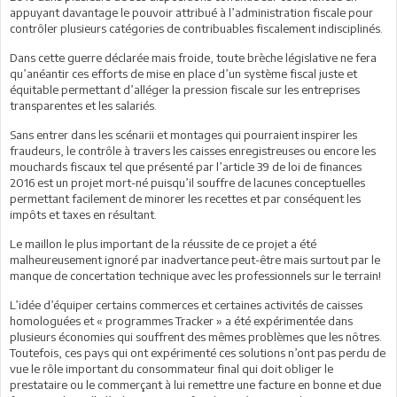
appuyant davantage le pouvoir attribué à l’administration fiscale pour
contrôler plusieurs catégories de contribuables fiscalement indisciplinés.
Dans cette guerre déclarée mais froide, toute brèche législative ne fera
qu’anéantir ces efforts de mise en place d’un système fiscal juste et
équitable permettant d’alléger la pression fiscale sur les entreprises
transparentes et les salariés.
Sans entrer dans les scénarii et montages qui pourraient inspirer les
fraudeurs, le contrôle à travers les caisses enregistreuses ou encore les
mouchards fiscaux tel que présenté par l’article 39 de loi de finances
2016 est un projet mort-né puisqu’il souffre de lacunes conceptuelles
permettant facilement de minorer les recettes et par conséquent les
impôts et taxes en résultant.
Le maillon le plus important de la réussite de ce projet a été
malheureusement ignoré par inadvertance peut-être mais surtout par le
manque de concertation technique avec les professionnels sur le terrain!
L’idée d’équiper certains commerces et certaines activités de caisses
homologuées et « programmes Tracker » a été expérimentée dans
plusieurs économies qui souffrent des mêmes problèmes que les nôtres.
Toutefois, ces pays qui ont expérimenté ces solutions n’ont pas perdu de
vue le rôle important du consommateur final qui doit obliger le
prestataire ou le commerçant à lui remettre une facture en bonne et due