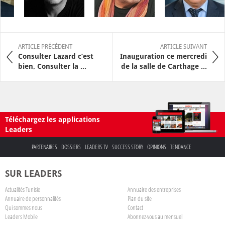
ARTICLE PRÉCÉDENT
ARTICLE SUIVANT
Consulter Lazard c’est
Inauguration ce mercredi
bien, Consulter la ...
de la salle de Carthage ...
Téléchargez les applications
Leaders
PARTENAIRES
DOSSIERS
LEADERS TV
SUCCESS STORY
OPINIONS
TENDANCE
SUR LEADERS
Actualités Tunisie
Annuaire des entreprises
Annuaire de personnalités
Plan du site
Qui sommes nous
Contact
Leaders Mobile
Abonnez-vous au mensuel