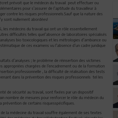
écret prévoit que le médecin du travail peut effectuer ou
mentaires pour s’assurer de l’aptitude du travailleur à
éger contre les risques professionnels.Sauf que la nature des
’y sont nullement abordées!
S, les médecins du travail qui ont un rôle essentiellement
tres difficultés telles quel’absence de laboratoires spécialisés
s analyses bio toxicologiques et les métrologies d’ambiance ou
systématique de ces examens vu l’absence d’un cadre juridique
ésultats d’analyses ; le problème de réinsertion des victimes
res appropriées chargées de l’encadrement ou de la formation
ertion professionnelle , la difficulté de réalisation des tests
venant dans la prévention des risques professionnels tel les
nté de sécurité au travail, sont fixées par un dispositif
tain nombre de mesures pour renforcer le rôle du médecin du
a prévention de certains risquesspécifiques.
ité de la médecine du travail souffre également de ses textes
lité des médecins du travail(abstention fautive), alourdir les