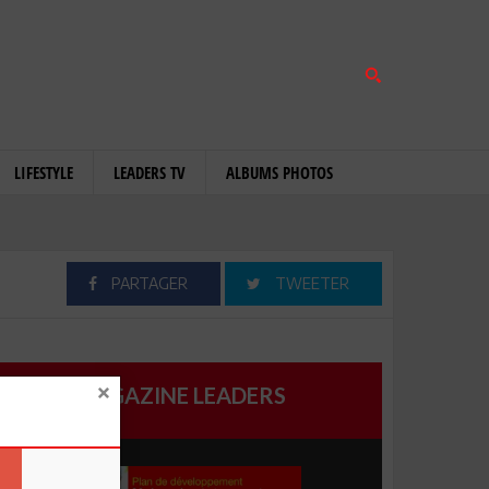
LIFESTYLE
LEADERS TV
ALBUMS PHOTOS
PARTAGER
TWEETER
MAGAZINE LEADERS