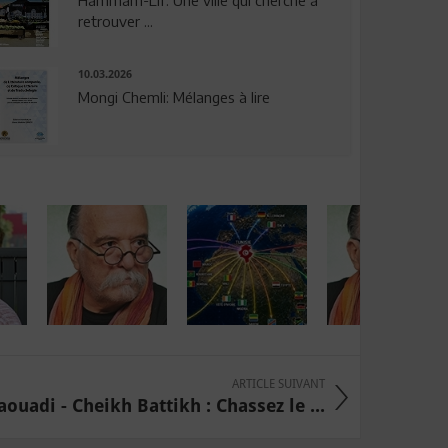
Hammam-Lif: Une ville qui cherche à
retrouver ...
10.03.2026
Mongi Chemli: Mélanges à lire
ARTICLE SUIVANT
aouadi - Cheikh Battikh : Chassez le ...