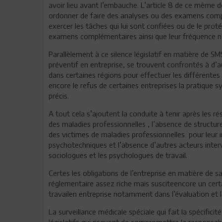
avoir lieu avant l’embauche. L’article 8 de ce même d
ordonner de faire des analyses ou des examens complé
exercer les tâches qui lui sont confiées ou de le prot
examens complémentaires ainsi que leur fréquence n
Parallèlement à ce silence législatif en matière de SM
préventif en entreprise, se trouvent confrontés à d’au
dans certaines régions pour effectuer les différente
encore le refus de certaines entreprises la pratique 
précis.
A tout cela s’ajoutent la conduite à tenir après les r
des maladies professionnelles , l’absence de structu
des victimes de maladies professionnelles pour leur ins
psychotechniques et l’absence d’autres acteurs inter
sociologues et les psychologues de travail.
Certes les obligations de l’entreprise en matière de sa
réglementaire assez riche mais susciteencore un cer
travailen entreprise notamment dans l’évaluation et l
La surveillance médicale spéciale qui fait la spécific
législatifs qui risquent de compromettre la responsabi