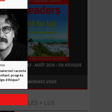
LEADERS N° 183 - AOÛT 2026 : EN KIOSQUE
2026
maternel raconte
enfant: progrès
ige éthique?
ABONNEZ-VOUS
LES + LUS