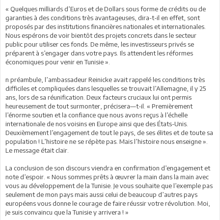
« Quelques milliards d’Euros et de Dollars sous forme de crédits ou de
garanties à des conditions très avantageuses, dira-t-il en effet, sont
proposés par des institutions financières nationales et internationales.
Nous espérons de voir bientôt des projets concrets dans le secteur
public pour utiliser ces fonds. De même, les investisseurs privés se
préparent à s’engager dans votre pays. Ils attendent les réformes
économiques pour venir en Tunisie ».
n préambule, l’ambassadeur Reinicke avait rappelé les conditions très
difficiles et compliquées dans lesquelles se trouvait l’Allemagne, il y 25
ans, lors de sa réunification. Deux facteurs cruciaux lui ont permis
heureusement de tout surmonter, précisera—t-il. « Premièrement
l’énorme soutien et la confiance que nous avons reçus à l’échelle
internationale de nos voisins en Europe ainsi que des États-Unis.
Deuxièmement l’engagement de tout le pays, de ses élites et de toute sa
population ! L’histoire ne se répète pas. Mais l’histoire nous enseigne ».
Le message était clair.
La conclusion de son discours viendra en confirmation d’engagement et
note d’espoir. « Nous sommes prêts à œuvrer la main dans la main avec
vous au développement de la Tunisie. Je vous souhaite que l’exemple pas
seulement de mon pays mais aussi celui de beaucoup d’autres pays
européens vous donne le courage de faire réussir votre révolution. Moi,
je suis convaincu que la Tunisie y arrivera ! »