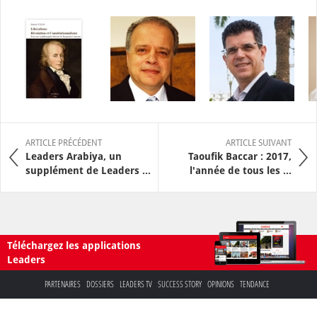
ARTICLE PRÉCÉDENT
ARTICLE SUIVANT
Leaders Arabiya, un
Taoufik Baccar : 2017,
supplément de Leaders ...
l'année de tous les ...
Téléchargez les applications
Leaders
PARTENAIRES
DOSSIERS
LEADERS TV
SUCCESS STORY
OPINIONS
TENDANCE