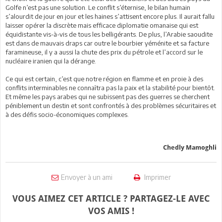
Golfe n’est pas une solution. Le conflit s’éternise, le bilan humain
s’alourdit de jour en jour et les haines s’attisent encore plus. Il aurait fallu
laisser opérer la discrète mais efficace diplomatie omanaise qui est
équidistante vis-à-vis de tous les belligérants. De plus, l’Arabie saoudite
est dans de mauvais draps car outre le bourbier yéménite et sa facture
faramineuse, il y a aussi la chute des prix du pétrole et l’accord sur le
nucléaire iranien qui la dérange.
Ce qui est certain, c’est que notre région en flamme et en proie à des
conflits interminables ne connaîtra pas la paix et la stabilité pour bientôt.
Et même les pays arabes qui ne subissent pas des guerres se cherchent
péniblement un destin et sont confrontés à des problèmes sécuritaires et
à des défis socio-économiques complexes.
Chedly Mamoghli
Envoyer à un ami
Imprimer
VOUS AIMEZ CET ARTICLE ? PARTAGEZ-LE AVEC
VOS AMIS !