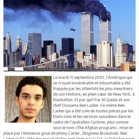
Le mardi 11 septembre 2001, l’Amérique qui
se croyait invulnérable et intouchable a été
frappée par les attentats les plus meurtriers
de son Histoire, en plein cœur de New York, à
Manhattan. Et par qui? Par Al-Qaïda et son
chef Oussama Ben Laden. Ce même Ben
Laden qui a été crée de toutes pièces par les
Etats-Unis et les services saoudiens dans le
cadre de l’opération Cyclone, plus connue
sous le nom «The Afghan program», mise en
place par l’éminence grise de Jimmy Carter, Zbigniew Brzezinski. Ben
Laden prit la tête des moudjahidins entraînés par la CIA au Pakistan pour