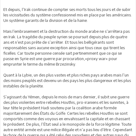
Et depuis, l’Irak continue de compter ses morts tous les jours et de subir
les vicissitudes du système confessionnel mis en place par les américains.
Un système garants de la division et de la haine.
Mais l’embrasement et la destruction du monde arabe ne s’arrêtera pas
en Irak. La tragédie du peuple syrien se poursuit depuis plus de quatre
ans et n’est pas prête de s’arrêter. Et tous les belligérants sont
responsables sans aucune exception ainsi que tous ceux qui tirent les
ficelles. Car toute personne censée sait pertinemment que ce qui se
passe en Syrie est une guerre par procuration,«proxy war» pour
emprunter le terme du même Brzezinsky.
Quant à la Lybie, un des plus vastes et plus riches pays arabes mais l’un
des moins peuplés est devenu un des pays les plus dangereux et les plus
instables de la planète.
S’agissant du Yémen, depuis le mois de mars dernier, il subit une guerre
des plus violentes entre rebelles Houthis, pro-iraniens et les sunnites, à
leur tête le président Hadi soutenu par la coalition arabe formée
majoritairement des États du Golfe. Certes les rebelles Houthis se sont
comportés comme des voyous en envahissant la capitale et en chassant
le président. De plus, l’État seul a le monopole de la force légitime. Toute
autre entité armée est une milice illégale et n’a pas lieu d’être. Cependant
le choix de la guerre qui a été celui des saoudiens et des autres pays du