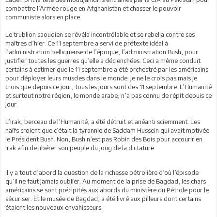
combattre l’Armée rouge en Afghanistan et chasser le pouvoir
communiste alors en place.
Le trublion saoudien se révéla incontrôlable et se rebella contre ses
maîtres d’hier. Ce 11 septembre a servi de prétexte idéal à
l’administration belliqueuse de l’époque, l’administration Bush, pour
justifier toutes les guerres qu’elle a déclenchées. Ceci a même conduit
certains à estimer que le 11 septembre a été orchestré par les américains
pour déployer leurs muscles dans le monde. Je ne le crois pas mais je
crois que depuis ce jour, tous les jours sont des 11 septembre. L’Humanité
et surtout notre région, le monde arabe, n’a pas connu de répit depuis ce
jour.
L’Irak, berceau de l’Humanité, a été détruit et anéanti sciemment. Les
naïfs croient que c’était la tyrannie de Saddam Hussein qui avait motivée
le Président Bush. Non, Bush n’est pas Robin des Bois pour accourir en
Irak afin de libérer son peuple du joug de la dictature.
Il y a tout d’abord la question de la richesse pétrolière d’où l’épisode
qu’il ne faut jamais oublier. Au moment de la prise de Bagdad, les chars
américains se sont précipités aux abords du ministère du Pétrole pour le
sécuriser. Et le musée de Bagdad, a été livré aux pilleurs dont certains
étaient les nouveaux envahisseurs.