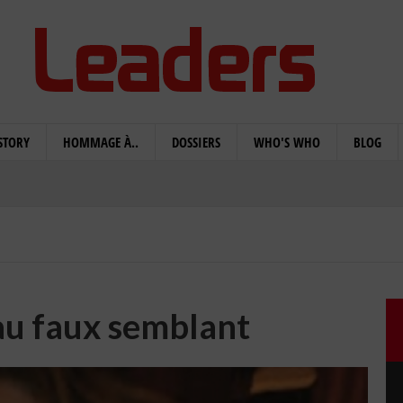
STORY
HOMMAGE À..
DOSSIERS
WHO'S WHO
BLOG
au faux semblant