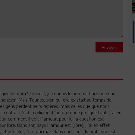
Envoyer
rigine du nom "Tounes", je connais le nom de Carthage qui
 phenicien. Mais Tounes, bien qu´elle existait au temps de
 Les gens perdent leurs repères, mais celles que que nous
 central c´est la religion d´où on fonde presque tout. J´ai eu
ion comment il voit l´amour, pour lui la question est
r libre. Dans son pays l´amour est (libre), j´ai en effet
 et je lui dit , libre oui mais dans quel sens, le probleme est