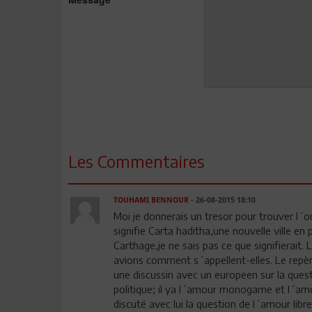
Les Commentaires
TOUHAMI BENNOUR
- 26-08-2015 18:10
Moi je donnerais un tresor pour trouver l´o
signifie Carta haditha,une nouvelle ville en
Carthage,je ne sais pas ce que signifierait.
avions comment s´appellent-elles. Le repère
une discussin avec un europeen sur la quest
politique; il ya l´amour monogame et l´amou
discuté avec lui la question de l´amour libre,