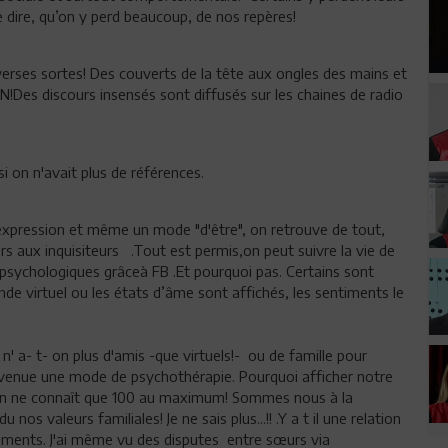
e dire, qu’on y perd beaucoup, de nos repères!
erses sortes! Des couverts de la tête aux ongles des mains et
!Des discours insensés sont diffusés sur les chaines de radio
i on n'avait plus de références.
expression et même un mode "d'être", on retrouve de tout,
rs aux inquisiteurs .Tout est permis,on peut suivre la vie de
ls psychologiques grâceà FB .Et pourquoi pas. Certains sont
nde virtuel ou les états d’âme sont affichés, les sentiments le
 n' a- t- on plus d'amis -que virtuels!- ou de famille pour
 devenue une mode de psychothérapie. Pourquoi afficher notre
t on ne connaît que 100 au maximum! Sommes nous à la
 valeurs familiales! Je ne sais plus...!! .Y a t il une relation
ntiments. J'ai même vu des disputes entre sœurs via