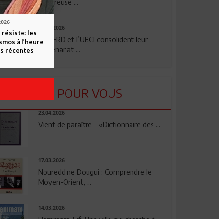
rigoureuse ...
2026
24.07.2026
 résiste: les
La BERD et l’UBCI consolident leur
smos à l’heure
partenariat ...
s récentes
LU POUR VOUS
23.04.2026
Vient de paraître - «Dictionnaire des ...
17.03.2026
Noureddine Dougui : Comprendre le
Moyen-Orient, ...
14.03.2026