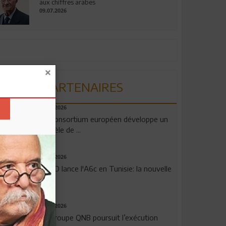
aux chiffres arabes
09.07.2026
PARTENAIRES
06.08.2026
Un consortium européen développe un
modèle de ...
04.08.2026
OPPO lance l'A6c en Tunisie: la nouvelle
...
29.07.2026
Le Groupe QNB poursuit l’exécution