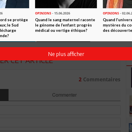
n ami
Imprimer
26
OPINIONS
- 15.06.2026
OPINIONS
- 02.06.
 ? PARTAGEZ-LE AVEC VOS AMIS !
Nord se protège
Quand le sang maternel raconte
Quand l’univers
ux; le Sud
le génome de l’enfant: progrès
mystères du co
 décharge
médical ou vertige éthique?
des découverte
TWEETER
ABONNEZ-VOUS
onde?
Ne plus afficher
R CET ARTICLE
2
Commentaires
Commenter