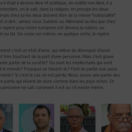
 était il devenu libre et politique, en realité non libre, il a
strictiins, on le sait, dans la religion, en principe les deux
mais chez lui les deux doivent être de la meme "nationalité".
 est á-dire : aimez-vous Suédois ou Allemand au lieu que chez
e repère pour notre europeen est devenu la nation, ou
l ou tel. On creee soi-même, en quelque sorte, le repère.
ment c'est un état d'ame, qui relève du désespoir d'avoir
t très touchant de la part d'une personne. Mais c'est grave
e partie de la société? Ou sont les intellectuels qui sont
ut le monde? Pourquoi se taisent-ils? Font-ils partie eux aussi
rniste? Si c'est le cas on est perdu: Nous avons une partie des
re partis qui rêvent de vivre comme dans les pays riches. Or
là personne ne sait comment il est ou s'il existe même.