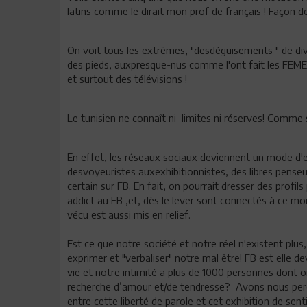
latins comme le dirait mon prof de français ! Façon d
On voit tous les extrêmes, "desdéguisements " de div
des pieds, auxpresque-nus comme l'ont fait les FEMEN
et surtout des télévisions !
Le tunisien ne connaît ni limites ni réserves! Comme s
En effet, les réseaux sociaux deviennent un mode d'
desvoyeuristes auxexhibitionnistes, des libres penseu
certain sur FB. En fait, on pourrait dresser des profi
addict au FB ,et, dès le lever sont connectés à ce mo
vécu est aussi mis en relief.
Est ce que notre société et notre réel n'existent plus,
exprimer et "verbaliser" notre mal être! FB est elle
vie et notre intimité a plus de 1000 personnes don
recherche d’amour et/de tendresse? Avons nous perdu nos
entre cette liberté de parole et cet exhibition de se