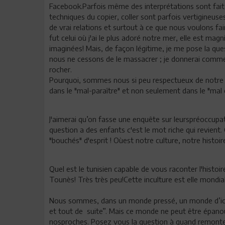
Facebook.Parfois même des interprétations sont fait
techniques du copier, coller sont parfois vertigineuse
de vrai relations et surtout à ce que nous voulons fa
fut celui où j'ai le plus adoré notre mer, elle est magni
imaginées! Mais, de façon légitime, je me pose la qu
nous ne cessons de le massacrer ; je donnerai comme 
rocher.
Pourquoi, sommes nous si peu respectueux de notre e
dans le "mal-paraître" et non seulement dans le "mal 
J'aimerai qu’on fasse une enquête sur leurspréoccupat
question a des enfants c'est le mot riche qui revient.
"bouchés" d'esprit ! Oùest notre culture, notre histoir
Quel est le tunisien capable de vous raconter l'histoire
Tounès! Très très peu!Cette inculture est elle mondia
Nous sommes, dans un monde pressé, un monde d’ici 
et tout de suite”. Mais ce monde ne peut être épanou
nosproches. Posez vous la question à quand remonte