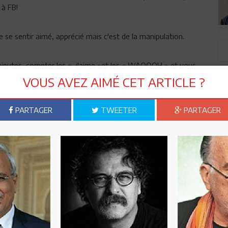
 à FB!
se sentir aimé, apprécié mais c'est de la manipulation.
 minutes, compter les « j'aime »et les « WAOOOH » et vous
VOUS AVEZ AIMÉ CET ARTICLE ?
 ne peux donner des leçons, mais FB me semble parfois
PARTAGER
TWEETER
PARTAGER
eu à des interprétations fausses à des amitiés erronées et
ous vivons dans un monde où les sentiments ne sont pas
 biais de FB ou des réseaux sociaux !
Rym Ghachem Attia
Psychiatre