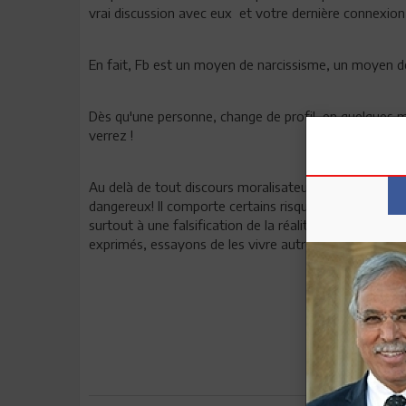
vrai discussion avec eux et votre dernière connexion
En fait, Fb est un moyen de narcissisme, un moyen de 
Dès qu'une personne, change de profil, en quelques
verrez !
Au delà de tout discours moralisateur, je ne veux ni
dangereux! Il comporte certains risques en donnant li
surtout à une falsification de la réalité. Même si n
exprimés, essayons de les vivre autrement que par le