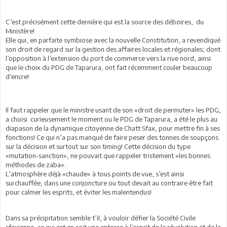
C’est précisément cette dernière qui est la source des déboires, du
Ministère!
Elle qui, en parfaite symbiose avec la nouvelle Constitution, a revendiqué
son droit de regard sur la gestion des affaires locales et régionales; dont
l’opposition à l’extension du port de commerce vers la rive nord, ainsi
que le choix du PDG de Taparura, ont fait récemment couler beaucoup
d’encre!
Il faut rappeler que le ministre usant de son «droit de permuter» les PDG,
a choisi curieusement le moment ou le PDG de Taparura, a été le plus au
diapason de la dynamique citoyenne de Chatt Sfax, pour mettre fin à ses
fonctions! Ce qui n’a pas manqué de faire peser des tonnes de soupçons
sur la décision et surtout sur son timing! Cette décision du type
«mutation-sanction», ne pouvait que rappeler tristement «les bonnes
méthodes de zaba».
L’atmosphère déjà «chaude» à tous points de vue, s’est ainsi
surchauffée, dans une conjoncture ou tout devait au contraire être fait
pour calmer les esprits, et éviter les malentendus!
Dans sa précipitation semble t’il, à vouloir défier la Société Civile
sfaxienne, ce qui est en soit une entorse à l’esprit de la révolution et de la