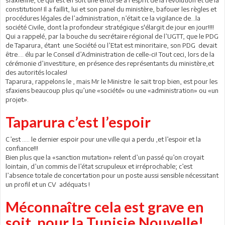
constitution! Il a faillit, lui et son panel du ministère, bafouer les règles et
procédures légales de l’administration, n’était ce la vigilance de…la
société Civile, dont la profondeur stratégique s'élargit de jour en jour!!!!
Qui a rappelé, par la bouche du secrétaire régional de l’UGTT, que le PDG
de Taparura, étant une Société ou l’Etat est minoritaire, son PDG devait
être…. élu par le Conseil d’Administration de celle-ci! Tout ceci, lors de la
cérémonie d’investiture, en présence des représentants du ministère,et
des autorités locales!
Taparura, rappelons le , mais Mr le Ministre le sait trop bien, est pour les
sfaxiens beaucoup plus qu’une «société» ou une «administration» ou «un
projet».
Taparura c’est l’espoir
C’est ….. le dernier espoir pour une ville qui a perdu ,et l’espoir et la
confiance!!!
Bien plus que la «sanction mutation» relent d’un passé qu’on croyait
lointain, d’un commis de l’état scrupuleux et irréprochable; c’est
l’absence totale de concertation pour un poste aussi sensible nécessitant
un profil et un CV adéquats !
Méconnaître cela est grave en
soit, pour la Tunisie Nouvelle!