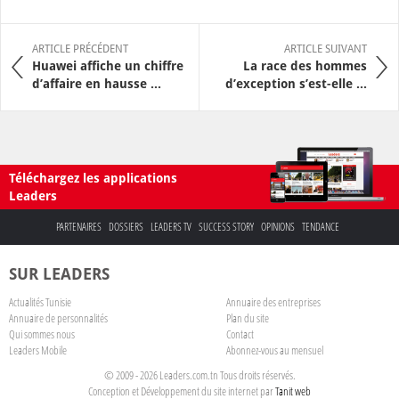
ARTICLE PRÉCÉDENT
ARTICLE SUIVANT
Huawei affiche un chiffre
La race des hommes
d’affaire en hausse ...
d’exception s’est-elle ...
Téléchargez les applications
Leaders
PARTENAIRES
DOSSIERS
LEADERS TV
SUCCESS STORY
OPINIONS
TENDANCE
SUR LEADERS
Actualités Tunisie
Annuaire des entreprises
Annuaire de personnalités
Plan du site
Qui sommes nous
Contact
Leaders Mobile
Abonnez-vous au mensuel
© 2009 - 2026 Leaders.com.tn Tous droits réservés.
Conception et Développement du site internet par
Tanit web