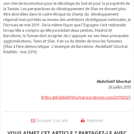
son rôle de locomotive pour le décollage du Sud et pour la prospérité de
la Tunisie. Les perspectives du développement de Sfax ne doivent plus
être abordées dans le cadre étriqué du champ du développement
régional mais portées au niveau des ambitions stratégiques nationales. Je
l'écrivais en mai 2011 : De la même façon que l’Espagne s’est redressée
lorsqu’elle a compris qu’elle possédait deux jambes, Madrid et
Barcelone, la Tunisie doit accepter de s’appuyer sur ses deux principales
agglomérations, Tunis et Sfax. Il en va du destin de tous les Tunisiens.
(Sfax à l'ère démocratique : L'exemple de Barcelone. Abdellatif Ghorbal,
Réalités - mai 2011)
Abdellatif Ghorbal
26 juillet 2015
(
https://abdellatifghorbal.wordpress.com/2011/05/
)
Envoyer à un ami
Imprimer
VOUS AIMEZ CET ARTICLE ? PARTAGEZ-LE AVEC