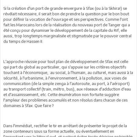
Si la création d'un port de grande envergure à Sfax (ou à la Skhira!) se
révélait nécessaire, il serait bon de prendre la question par le bon bout
pour définir la vocation de l'ouvrage et ses perspectives. Comme l'ont
fait les Marocains lors de la réalisation du nouveau port de Tanger qui a
été conçu pour dynamiser le développement de la capitale du Rif, elle
aussi, trop longtemps marginalisée et stigmatisée par le pouvoir central
du temps de Hassen II.
L'approche réussie pour tout plan de développement de Sfax est celle
qui part du global au particulier, qui s'appuie sur les critères objectifs
touchant à l'économique, au social, à l'humain, au culturel, mais aussi à la
sécurité, à l'urbanisme, à l'environnement, à la pollution, aux voies de
communication (de la simple zenga à l'autoroute, au port, à l'aéroport)
au transport collectif (train, métro, bus), aux réseaux d'adduction d'eau
et d'assainissement, etc. Cette énumération non fortuite suggère
l'ampleur des problèmes accumulés et non résolus dans chacun de ces
domaines à Sfax. Que faire ?
Dans l'immédiat, rectifier le tir en arrêtant de présenter le projet de la
zone conteneurs sous sa forme actuelle, ou éventuellement en
l'exportant vers le littoral sud, et surtout éviter toute décision précipitée