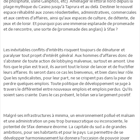
de phosphate, usine Ganiphos, etc). Aménager le littoral nord depuis la
plage mythique du Casino jusqu'à Taprura et au delà. Destiner le nouvel
espace réhabilité aux zones résidentielles, administratives, commerciales
et aux centres d'affaires, ainsi qu'aux espaces de culture, de détente, de
jeux et de loisir. Et pourquoi pas une immense esplanade de promenade
et de rencontre, une sorte de (promenade des anglais)
à Sfax ?
Les inévitables conflits d'intérêts risquent toujours de dénaturer et
paralyser tout projet d'intérêt général. Aux hommes d'affaires donc de
s'abstenir de toute action de lobbying malvenue, surtout en amont. Une
fois que le plan est tracé, ils auront tout le loisir de lancer et de fructifier
leurs affaires. Ils seront dans ce cas les bienvenus, et bien dans leur rôle.
Que les syndicalistes, pour leur part, ne se crispent pas dans la peur de
perdre quelques emplois. Toute politique de développement se juge à
travers le différentiel entre nouveaux emplois et emplois perdus. Qu'ils
soient sans crainte. Dans le cas présent, le bilan sera largement positif.
Malgré ses infrastructures à minima, un environnement pollué et malsain
et une administration un peu trop bureaucratique ou inconsciente, le
potentiel de Sfax demeure énorme. La capitale du sud a de grandes
ambitions, pour ses habitants et pour le pays. Lui permettre de se
développer harmonieusement lui donnera l'occasion de pouvoir jouer