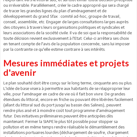
ou irréversible. Parallèlement, créer le cadre approprié qui sera chargé
de tracer les grandes lignes du plan d'aménagement et de
développement du grand Sfax : comité ad-hoc, groupe de travail,
conseil, assemblée, etc. Engager de larges consultations larges auprès
des citoyens à travers leurs organisations politiques et syndicales et
leurs associations de la société civile. Il va de soi que la responsabilité de
toute décision revient exclusivement à l'Etat. Celui-ci arrêtera ses choix
en tenant compte de l'avis de la population concernée, sans lui imposer
par la contrainte ce qu'elle estime contraire à ses intérêts.
Mesures immédiates et projets
d'avenir
Le plan souhaité doit être conçu sur le long terme, cinquante ans ou plus.
L'idée de base visera à permettre aux habitants de se réapproprier leur
ville, pour l'aménager en cadre de vie où il fait bon vivre. De grandes
étendues du littoral, encore en friche ou pouvant être libérées facilement
(allant du littoral sud du port jusqu'au bassin des Salines), peuvent
rendre plus aisé et à moindre coût tout programme d'aménagement
futur. Des initiatives préliminaires peuvent être anticipées dès
maintenant. Fermer la SIAPE le plus tôt possible pour stopper sa
pollution et en même temps rendre réalisable le démantèlement des
installations portuaires lourdes (déchargement de soufre, chargement