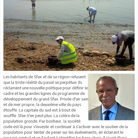
Les habitants de Sfax et de sa région refusent
que la triste réalité du passé se perpétue. Ils
réclament une nouvelle politique pour définir le
cadre et les grandes lignes du programme de
développement du grand Sfax. Privée d'air sain
et de mer propre, la deuxième ville du pays
étouffe. La capitale du sud est à bout de
souffle. Sfax n'en peut plus. La colère de la
population gronde. Par bonheur, la société
civile est là pour s'investir et continuer à s'activer avec le soutien de la
population pour tenter de peser sur les événements, en éclairant le
pouvoir central et en l'aidant à identifier les bons choix. Il s'agit d'une