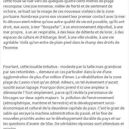
cette foule se ruer vers les quelques quatre cents mètres de plage
reconquise. Une joie immense, mêlée de fierté et de sentiment de
victoire, se lisait sur le visage de ces nouveaux visiteurs de la zone
portuaire. Nombreux parmi eux vivaient leur premier contact avec la mer.
Ils découvraient même qu'une autre qualité de vie est possible, qu'ils ont
droit, eux aussi, à leur ''Boujaafar'', à un environnement dépollué, à une
mer propre, à un air respirable, à des lieux de détente et de loisir, à des
espaces de culture et d'échange. Bref, à une ville vivable, à une vie
agréable. Voilà qu'on entre de plain-pied dans le champ des droits de
l'homme.
Pourtant, cette louable initiative - modeste par la taille mais grandiose
par ses retombées -, demeure un cas particulier dans la vie d'une
agglomération de plus d'un million d'âmes. La réhabilitation de la zone
plage du Casino n'est qu'un détail. Ailleurs, un tel événement n'aurait
suscité aucun tapage. Pourquoi donc prend-il ici une ampleur si
démesurée ? Tout simplement, parce qu'il révèle la persistance de
blocages sur deux sujets majeurs : la pollution de l'environnement
(atmosphérique, maritime et terrestre) et le développement socio-
économique et culturel de la deuxième capitale du pays. C'est le grain de
sable qui enraye la machine administrative du passé, et lui fixe de
nouvelles priorités axées sur le développement durable du pays et sur
les questions d'avenir de Sfax. De véritables réponses sont attendues et
exigées.