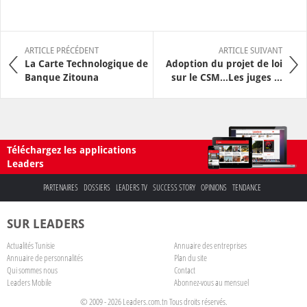
ARTICLE PRÉCÉDENT
ARTICLE SUIVANT
La Carte Technologique de
Adoption du projet de loi
Banque Zitouna
sur le CSM...Les juges ...
Téléchargez les applications
Leaders
PARTENAIRES
DOSSIERS
LEADERS TV
SUCCESS STORY
OPINIONS
TENDANCE
SUR LEADERS
Actualités Tunisie
Annuaire des entreprises
Annuaire de personnalités
Plan du site
Qui sommes nous
Contact
Leaders Mobile
Abonnez-vous au mensuel
© 2009 - 2026 Leaders.com.tn Tous droits réservés.