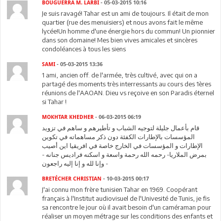
BOUGUERRA M. LARBI
- 05-03-2015 10:16
Je suis ravagé! Tahar est un ami de toujours. Il était de mon
quartier (rue des menuisiers) et nous avons fait le même
lycée!Un homme d'une énergie hors du commun! Un pionnier
dans son domaine! Mes bien vives amicales et sincères
condoléances à tous les siens
SAMI
- 05-03-2015 13:36
1 ami, ancien off. de l'armée, très cultivé, avec qui on a
partagé des moments très interressants au cours des 1ères
réunions de l'AAOAN. Dieu vs reçoive en son Paradis éternel
si Tahar !
MOKHTAR KHEDHER
- 06-03-2015 06:19
قام بأعمال جليلة لتوجيه الشباب و تأطيرهم و ساهم في تزويد
المؤسسات بالإطارات الكفئة دون ذكر مساهماته في تكوين
الإطارات و المؤسسات في الخارج خاصة في افريقيا اين أصيب
بمرض الملاريا- رحمه الله رحمة واسعة و اسكنه فراديس جنانه -
وإنا لله و إنا إليه راجعون -
BRETÉCHER CHRISTIAN
- 10-03-2015 00:17
J'ai connu mon frère tunisien Tahar en 1969. Coopérant
français à l'Institut audiovisuel de l'Univesité de Tunis, je fis
sa rencontre le jour où il avait besoin d'un caméraman pour
réaliser un moyen métrage sur les conditions des enfants et