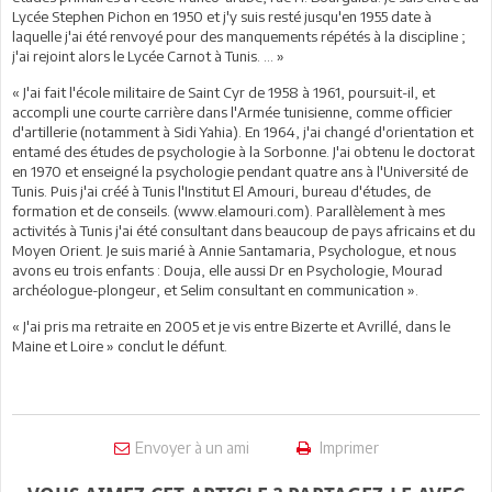
Lycée Stephen Pichon en 1950 et j'y suis resté jusqu'en 1955 date à
laquelle j'ai été renvoyé pour des manquements répétés à la discipline ;
j'ai rejoint alors le Lycée Carnot à Tunis. ... »
« J'ai fait l'école militaire de Saint Cyr de 1958 à 1961, poursuit-il, et
accompli une courte carrière dans l'Armée tunisienne, comme officier
d'artillerie (notamment à Sidi Yahia). En 1964, j'ai changé d'orientation et
entamé des études de psychologie à la Sorbonne. J'ai obtenu le doctorat
en 1970 et enseigné la psychologie pendant quatre ans à l'Université de
Tunis. Puis j'ai créé à Tunis l'Institut El Amouri, bureau d'études, de
formation et de conseils. (www.elamouri.com). Parallèlement à mes
activités à Tunis j'ai été consultant dans beaucoup de pays africains et du
Moyen Orient. Je suis marié à Annie Santamaria, Psychologue, et nous
avons eu trois enfants : Douja, elle aussi Dr en Psychologie, Mourad
archéologue-plongeur, et Selim consultant en communication ».
« J'ai pris ma retraite en 2005 et je vis entre Bizerte et Avrillé, dans le
Maine et Loire » conclut le défunt.
Envoyer à un ami
Imprimer