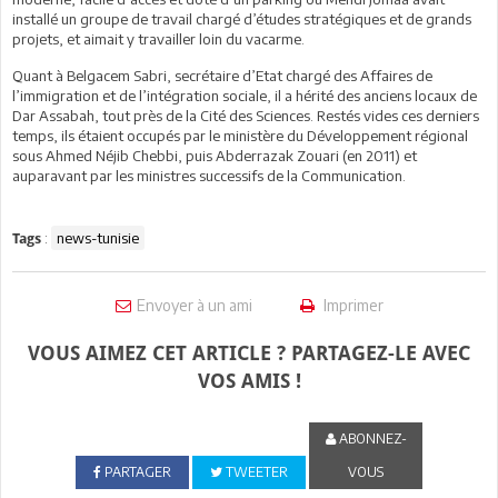
installé un groupe de travail chargé d’études stratégiques et de grands
projets, et aimait y travailler loin du vacarme.
Quant à Belgacem Sabri, secrétaire d’Etat chargé des Affaires de
l’immigration et de l’intégration sociale, il a hérité des anciens locaux de
Dar Assabah, tout près de la Cité des Sciences. Restés vides ces derniers
temps, ils étaient occupés par le ministère du Développement régional
sous Ahmed Néjib Chebbi, puis Abderrazak Zouari (en 2011) et
auparavant par les ministres successifs de la Communication.
:
news-tunisie
Tags
Envoyer à un ami
Imprimer
VOUS AIMEZ CET ARTICLE ? PARTAGEZ-LE AVEC
VOS AMIS !
ABONNEZ-
PARTAGER
TWEETER
VOUS