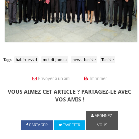
:
habib-essid
mehdi-jomaa
news-tunisie
Tunisie
Tags
Envoyer à un ami
Imprimer
VOUS AIMEZ CET ARTICLE ? PARTAGEZ-LE AVEC
VOS AMIS !
ABONNEZ-
PARTAGER
TWEETER
VOUS