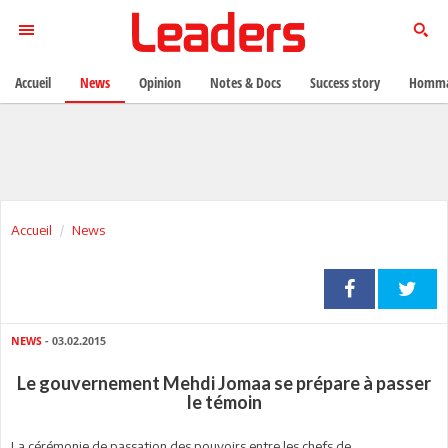
Accueil
News
Opinion
Notes & Docs
Success story
Homma
Accueil
News
NEWS
- 03.02.2015
Le gouvernement Mehdi Jomaa se prépare à passer
le témoin
La cérémonie de passation des pouvoirs entre les chefs de