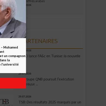
aux chiffres arabes
09.07.2026
PARTENAIRES
b – Mohamed
04.08.2026
ant
OPPO lance l'A6c en Tunisie: la nouvelle
 et un compagnon
dans la
...
 l’université
29.07.2026
Le Groupe QNB poursuit l’exécution
rigoureuse ...
29.07.2026
TSB: Des résultats 2025 marqués par un