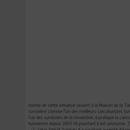
mérite de cette initiative revient à la Maison de la T
considéré comme l’un des meilleurs caricaturistes tuni
l’un des symboles de la révolution, il pratique la cari
tunisienne depuis 2007 et pourtant il est anonyme.
: -Z- (alias Debat Tunisie). Il a pourtant accepté d’e