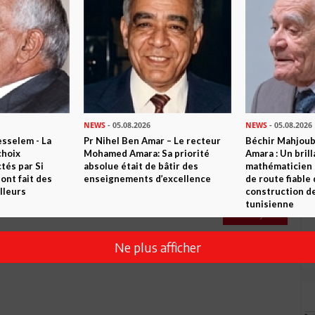
Commenter
NEWS
- 05.08.2026
NEWS
- 05.08.2026
sselem - La
Pr Nihel Ben Amar – Le recteur
Béchir Mahjou
choix
Mohamed Amara: Sa priorité
Amara : Un brill
tés par Si
absolue était de bâtir des
mathématicien
nt fait des
enseignements d’excellence
de route fiable 
lleurs
construction de
tunisienne
Envoyer
Ne plus afficher