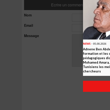
Ecrire un commentaire
Nom
Email
Message
NEWS
- 05.08.2026
Adnene Ben Abde
formation et les 
pédagogiques dic
Mohamed Amara, o
Tunisiens les mei
chercheurs