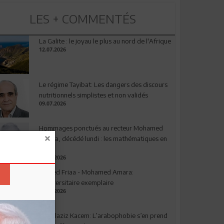
LES + COMMENTÉS
La Galite : le joyau le plus au nord de l'Afrique
12.07.2026
Le régime Tayibat: Les dangers des discours
nutritionnels simplistes et non validés
09.07.2026
Hommages ponctués au recteur Mohamed
Amara, décédé lundi : les mathématiques en
deuil
03.08.2026
Ahmed Friaa - Mohamed Amara:
l’Universitaire exemplaire
04.08.2026
Abdelaziz Kacem: L’arabophobie s’en prend