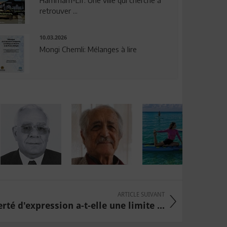
Hammam-Lif: Une ville qui cherche à
retrouver ...
10.03.2026
Mongi Chemli: Mélanges à lire
ARTICLE SUIVANT
erté d'expression a-t-elle une limite ...