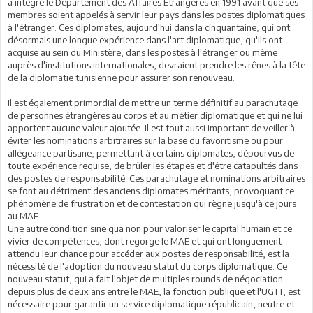
a intégré le Département des Affaires Étrangères en 1991 avant que ses
membres soient appelés à servir leur pays dans les postes diplomatiques
à l'étranger. Ces diplomates, aujourd'hui dans la cinquantaine, qui ont
désormais une longue expérience dans l'art diplomatique, qu'ils ont
acquise au sein du Ministère, dans les postes à l'étranger ou même
auprès d'institutions internationales, devraient prendre les rênes à la tête
de la diplomatie tunisienne pour assurer son renouveau.
Il est également primordial de mettre un terme définitif au parachutage
de personnes étrangères au corps et au métier diplomatique et qui ne lui
apportent aucune valeur ajoutée. Il est tout aussi important de veiller à
éviter les nominations arbitraires sur la base du favoritisme ou pour
allégeance partisane, permettant à certains diplomates, dépourvus de
toute expérience requise, de brûler les étapes et d'être catapultés dans
des postes de responsabilité. Ces parachutage et nominations arbitraires
se font au détriment des anciens diplomates méritants, provoquant ce
phénomène de frustration et de contestation qui règne jusqu'à ce jours
au MAE.
Une autre condition sine qua non pour valoriser le capital humain et ce
vivier de compétences, dont regorge le MAE et qui ont longuement
attendu leur chance pour accéder aux postes de responsabilité, est la
nécessité de l'adoption du nouveau statut du corps diplomatique. Ce
nouveau statut, qui a fait l'objet de multiples rounds de négociation
depuis plus de deux ans entre le MAE, la fonction publique et l'UGTT, est
nécessaire pour garantir un service diplomatique républicain, neutre et