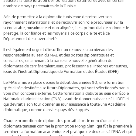
assisté à la détérioration de nos relations extérieures avec un certain
nombre de pays partenaires de la Tunisie.
Afin de permettre à la diplomatie tunisienne de retrouver son
rayonnement international et de recouvrir son rôle précurseur sur la
scène arabe, musulmane et non alignée, il est primordial de redonner le
prestige, la confiance et les moyens à ce corps d'élite et à ce
Département de souveraineté.
Il est également urgent d'insuffler un renouveau au niveau des
responsabilités au sein du MAE et des postes diplomatiques et
consulaires, en amenant à la barre une nouvelle génération de
diplomates de carrière talentueux, professionnels, intègres et neutres,
issus de l'institut Diplomatique de Formation et des Études (IDFE).
Le MAE a mis en place depuis le début des années 90, une formation
spécialisée destinée aux futurs Diplomates, qui sont sélectionnés par la
voie d'un concours externe. Cette formation a débuté au sein de l'École
Nationale d'administration (ENA) avant de donner naissance à L'IDFE et
qui devrait à son tour donner un jour naissance à toute une Académie
diplomatique, comme dans les pays développés.
Chaque promotion de diplomates portait alors le nom d'un ancien
diplomate tunisien comme la promotion Mongi Slim, qui fût la première à
terminer sa formation académique et pratique de deux ans à l'ENA et qui