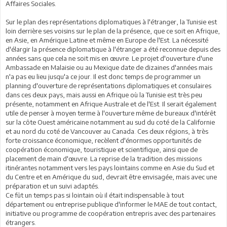
Affaires Sociales.
Sur le plan des représentations diplomatiques à l'étranger, la Tunisie est
loin derrière ses voisins sur le plan de la présence, que ce soit en Afrique,
en Asie, en Amérique Latine et même en Europe de l'Est. La nécessité
d'élargir la présence diplomatique à l'étranger a été reconnue depuis des
années sans que cela ne soit mis en œuvre. Le projet d'ouverture d'une
Ambassade en Malaisie ou au Mexique date de dizaines d'années mais
n'a pas eu lieu jusqu'a ce jour. Il est donc temps de programmer un
planning d'ouverture de représentations diplomatiques et consulaires
dans ces deux pays, mais aussi en Afrique où la Tunisie est très peu
présente, notamment en Afrique Australe et de l'Est. Il serait également
utile de penser à moyen terme à l'ouverture même de bureaux d'intérêt
sur la côte Ouest américaine notamment au sud du coté de la Californie
et au nord du coté de Vancouver au Canada. Ces deux régions, à très
forte croissance économique, recèlent d'énormes opportunités de
coopération économique, touristique et scientifique, ainsi que de
placement de main d'œuvre. La reprise de la tradition des missions
itinérantes notamment vers les pays lointains comme en Asie du Sud et
du Centre et en Amérique du sud, devrait être envisagée, mais avec une
préparation et un suivi adaptés.
Ce fût un temps pas si lointain où il était indispensable à tout
département ou entreprise publique d'informer le MAE de tout contact,
initiative ou programme de coopération entrepris avec des partenaires
étrangers.