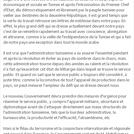
économique et sociale en Tunisie et après l'intronisation du Premier Chef
d'État, élu démocratiquement et librement par le peuple tunisien pour
veiller aux destinées de la deuxième République, il est grand temps que
la vertu du travail retrouve ses lettres de noblesse dans notre pays. En
effet, le plus grand défi qui se dresse actuellement devant notre pays
c'est de se remettre rapidement au travail avec conscience, abnégation
et altruisme, comme à la veille de l'indépendance de la Tunisie et qui a fait
de notre pays une exception dans tout le monde arabe.
Il est vrai que l'administration tunisienne a su assurer l'essentiel pendant
et après la révolution et éviter au pays de sombrer dans le chaos, mais
cette administration tourne depuis des années au ralenti et la révolution
n'a fait qu'exacerber cet état de léthargie dans lequel se trouve le service
public. Et quand on sait que le service public a toujours été considéré, à
juste titre, comme la locomotive de tout l'appareil de production dans le
pays, on peut mesurer l'ampleur du défi qui se dresse devant nous.
Le nouveau Gouvernement devra prendre des mesures d'urgence pour
réanimer le service public, y compris l'appareil militaire, sécuritaire et
diplomatique avant de s'attaquer directement aux maux structurels de
l'administration tunisienne, tels que la lourdeur administrative, la
bureaucratie, la productivité et l'efficacité, l'absentéisme, etc.
Mais si le fléau du terrorisme et la conjoncture internationale et régionale
ont poussé dans l'urgence, le Gouvernement sortant de M. Mehdi Jomaa