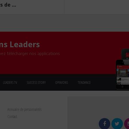
 de ...
ons Leaders
ez télécharger nos applications
LEADERS TV
SUCCESS STORY
OPINIONS
TENDANCE
Annuaire de personnalités
Contact