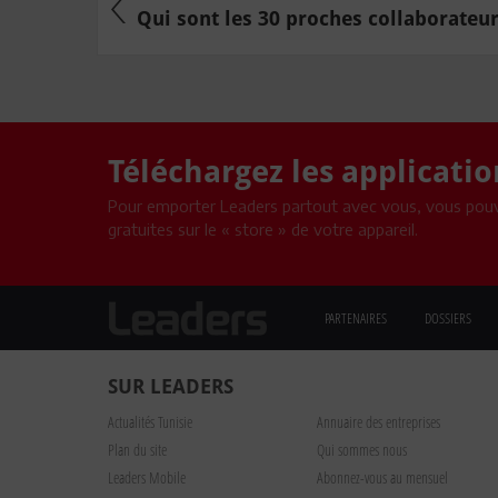
Qui sont les 30 proches collaborateurs
Téléchargez les applicati
Pour emporter Leaders partout avec vous, vous pouv
gratuites sur le « store » de votre appareil.
PARTENAIRES
DOSSIERS
SUR LEADERS
Actualités Tunisie
Annuaire des entreprises
Plan du site
Qui sommes nous
Leaders Mobile
Abonnez-vous au mensuel