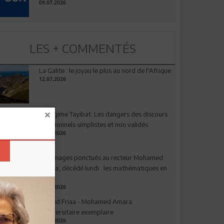
09.07.2026
LES + COMMENTÉS
La Galite : le joyau le plus au nord de l'Afrique
12.07.2026
Le régime Tayibat: Les dangers des discours
nutritionnels simplistes et non validés
09.07.2026
Hommages ponctués au recteur Mohamed
Amara, décédé lundi : les mathématiques en
deuil
03.08.2026
Ahmed Friaa - Mohamed Amara:
l’Universitaire exemplaire
04.08.2026