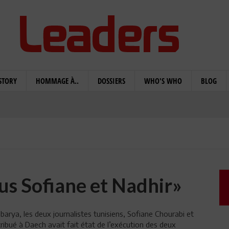
STORY
HOMMAGE À..
DOSSIERS
WHO'S WHO
BLOG
s Sofiane et Nadhir»
hbarya, les deux journalistes tunisiens, Sofiane Chourabi et
tribué à Daech avait fait état de l’exécution des deux