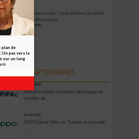
Abdelaziz Kacem: L’arabophobie s’en prend
aux chiffres arabes
09.07.2026
e plan de
 Un pas vers la
n sur un long
rir
PARTENAIRES
06.08.2026
Un consortium européen développe un
modèle de ...
04.08.2026
OPPO lance l'A6c en Tunisie: la nouvelle
...