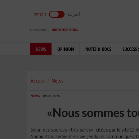
العربية
Français
Newsletter
ABONNEZ-VOUS
NEWS
OPINION
NOTES & DOCS
SUCCESS 
Accueil
News
NEWS
- 09.01.2015
«Nous sommes tou
Selon des sources «très sûres», citées par le site Elik
Nadhir Ktari seraient en vie. Jeudi, un communiqué at