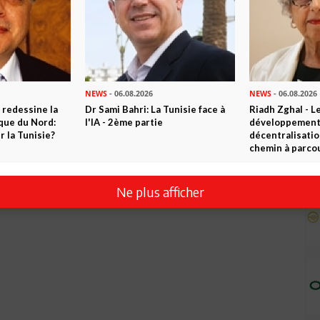
NEWS
- 06.08.2026
NEWS
- 06.08.2026
 redessine la
Dr Sami Bahri: La Tunisie face à
Riadh Zghal - L
ique du Nord:
l'IA - 2ème partie
développement:
 la Tunisie?
décentralisatio
chemin à parcou
Ne plus afficher