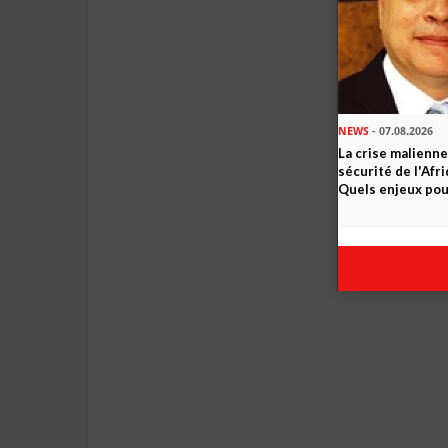
NEWS
- 07.08.2026
La crise malienne
sécurité de l'Afr
Quels enjeux pour