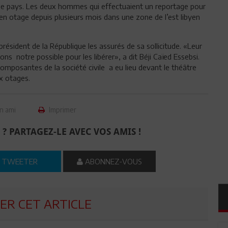
le pays. Les deux hommes qui effectuaient un reportage pour
en otage depuis plusieurs mois dans une zone de l’est libyen
résident de la République les assurés de sa sollicitude. «Leur
s notre possible pour les libérer», a dit Béji Caïed Essebsi.
 composantes de la société civile a eu lieu devant le théâtre
ux otages.
n ami
Imprimer
 ? PARTAGEZ-LE AVEC VOS AMIS !
TWEETER
ABONNEZ-VOUS
R CET ARTICLE