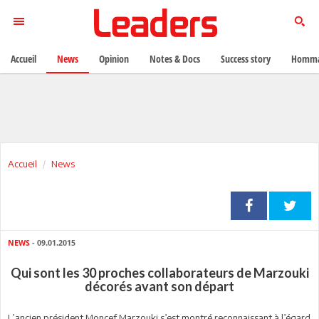
Accueil
News
Opinion
Notes & Docs
Success story
Homma
Accueil
News
NEWS
- 09.01.2015
Qui sont les 30 proches collaborateurs de Marzouki
décorés avant son départ
L’ancien président Moncef Marzouki s’est montré reconnaissant à l’égard