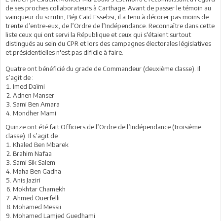
de ses proches collaborateurs à Carthage. Avant de passer le témoin au
vainqueur du scrutin, Béji Caïd Essebsi, il a tenu à décorer pas moins de
trente d’entre-eux, de l’Ordre de l’Indépendance. Reconnaître dans cette
liste ceux qui ont servi la République et ceux qui s'étaient surtout
distingués au sein du CPR et lors des campagnes électorales législatives
et présidentielles n'est pas dificile à faire.
Quatre ont bénéficié du grade de Commandeur (deuxième classe). Il
s’agit de :
Imed Daïmi
Adnen Manser
Sami Ben Amara
Mondher Mami
Quinze ont été fait Officiers de l’Ordre de l’Indépendance (troisième
classe). Il s’agit de :
Khaled Ben Mbarek
Brahim Nafaa
Sami Sik Salem
Maha Ben Gadha
Anis Jaziri
Mokhtar Chamekh
Ahmed Ouerfelli
Mohamed Messii
Mohamed Lamjed Guedhami