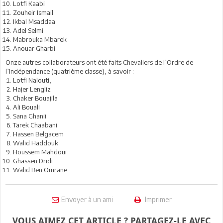
Lotfi Kaabi
Zouheir Ismail
Ikbal Msaddaa
Adel Selmi
Mabrouka Mbarek
Anouar Gharbi
Onze autres collaborateurs ont été faits Chevaliers de l’Ordre de
l’Indépendance (quatrième classe), à savoir :
Lotfi Nalouti,
Hajer Lengliz
Chaker Bouajila
Ali Bouali
Sana Ghanii
Tarek Chaabani
Hassen Belgacem
Walid Haddouk
Houssem Mahdoui
Ghassen Dridi
Walid Ben Omrane.
Envoyer à un ami
Imprimer
VOUS AIMEZ CET ARTICLE ? PARTAGEZ-LE AVEC