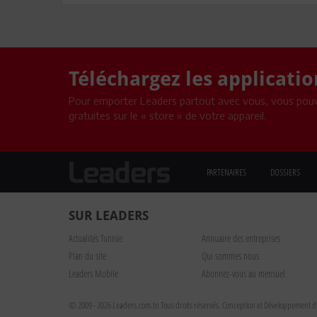
Téléchargez les applicati
Pour emporter Leaders partout avec vous, vous pouv
gratuites sur le « store » de votre appareil.
PARTENAIRES
DOSSIERS
SUR LEADERS
Actualités Tunisie
Annuaire des entreprises
Plan du site
Qui sommes nous
Leaders Mobile
Abonnez-vous au mensuel
© 2009 - 2026 Leaders.com.tn Tous droits réservés.
Conception et Développement du