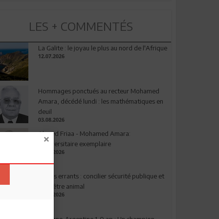
LES + COMMENTÉS
La Galite : le joyau le plus au nord de l'Afrique
12.07.2026
Hommages ponctués au recteur Mohamed
Amara, décédé lundi : les mathématiques en
deuil
03.08.2026
Ahmed Friaa - Mohamed Amara:
l’Universitaire exemplaire
04.08.2026
Chiens errants : concilier sécurité publique et
bien-être animal
17.07.2026
Espagne-Argentine 1-0 ap : Un champion