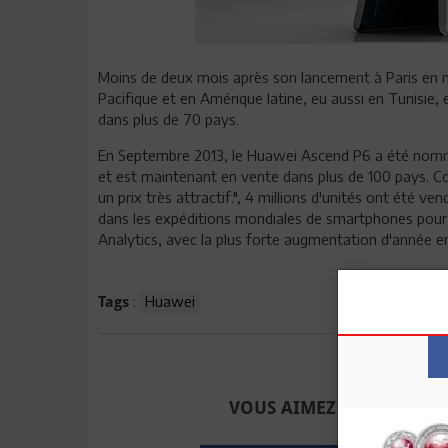
Moins de deux mois après son lancement à Paris en ma
Pacifique et en Amérique latine, eu aussi en Tunisie, e
dans plus de 70 pays.
En Septembre 2013, le Huawei Ascend P6 a été no
et est maintenant en vente dans plus de 100 pays.
un prix très attractif.", 4 millions d'unités ont été 
dans les expéditions mondiales de smartphones pour 
Analytics, avec la plus forte augmentation d'année en
:
Huawei
Tags
Envoyer à u
VOUS AIMEZ CET ARTICLE