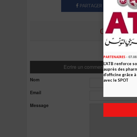
PARTAGER
COMMENTE
PARTENAIRES
- 07.08
L’ATB renforce 
Ecrire un commentaire
auprès des phar
d’officine grâce 
Nom
avec le SPOT
Email
Message