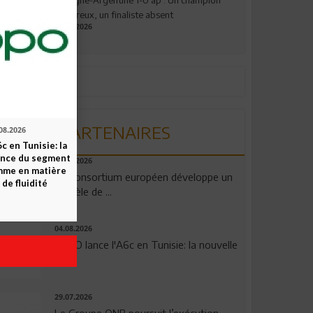
valeureux, un finaliste absent
19.07.2026
PARTENAIRES
08.2026
c en Tunisie: la
ence du segment
06.08.2026
mme en matière
Un consortium européen développe un
 de fluidité
modèle de ...
04.08.2026
OPPO lance l'A6c en Tunisie: la nouvelle
...
29.07.2026
Le Groupe QNB poursuit l’exécution