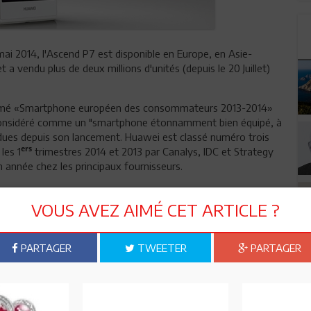
i 2014, l'Ascend P7 est disponible en Europe, en Asie-
t a vendu plus de deux millions d'unités (depuis le 20 Juillet)
mmé «Smartphone européen des consommateurs 2013-2014»
 Considéré comme un "smartphone étonnamment bien équipé, à
vendues depuis son lancement. Huawei est classé numéro trois
ers
les 1
trimestres 2014 et 2013 par Canalys, IDC et Strategy
 année chez les principaux fournisseurs.
VOUS AVEZ AIMÉ CET ARTICLE ?
PARTAGER
TWEETER
PARTAGER
n ami
Imprimer
 ? PARTAGEZ-LE AVEC VOS AMIS !