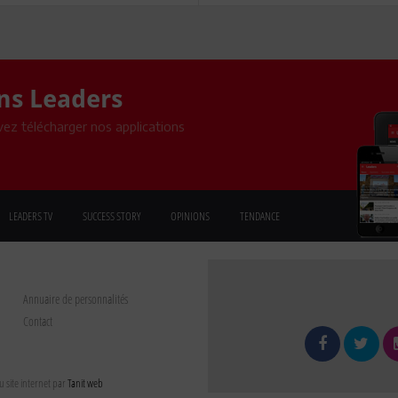
ons Leaders
ez télécharger nos applications
LEADERS TV
SUCCESS STORY
OPINIONS
TENDANCE
Annuaire de personnalités
Contact
 site internet par
Tanit web