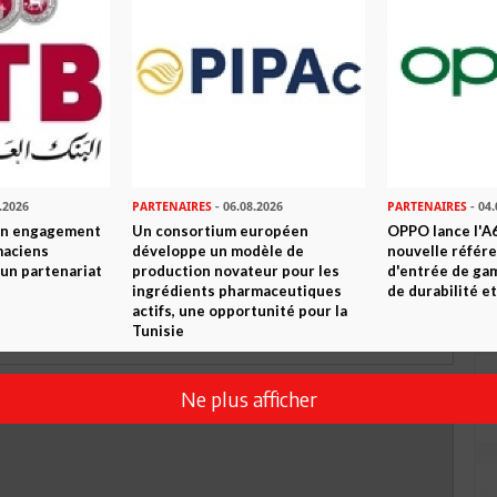
TWEETER
ABONNEZ-VOUS
R CET ARTICLE
0
Commentaires
.2026
PARTENAIRES
- 06.08.2026
PARTENAIRES
- 04.
son engagement
Un consortium européen
OPPO lance l'A6
Commenter
maciens
développe un modèle de
nouvelle référ
à un partenariat
production novateur pour les
d'entrée de ga
ingrédients pharmaceutiques
de durabilité et
actifs, une opportunité pour la
Tunisie
Ne plus afficher