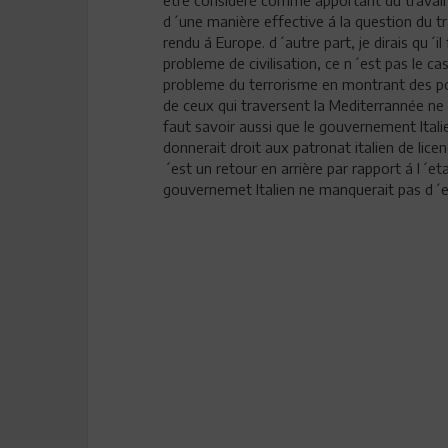
être consideré comme apportant du travail á
d´une manière effective á la question du tra
rendu á Europe. d´autre part, je dirais qu´i
probleme de civilisation, ce n´est pas le ca
probleme du terrorisme en montrant des pol
de ceux qui traversent la Mediterrannée ne 
faut savoir aussi que le gouvernement Italie
donnerait droit aux patronat italien de lice
´est un retour en arrière par rapport á l´eta
gouvernemet Italien ne manquerait pas d´