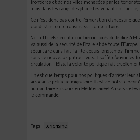
frontières et de nos villes menacées par les terrorist
mais dans les rangs des jihadistes venant en Tunisie
Ce n’est donc pas contre l’émigration clandestine que 
clandestine du terrorisme sur son territoire.
Nos officiels seront donc bien inspirés de le dire à M. 
va aussi de la sécurité de l’Italie et de toute l’Europe
sécuritaire qui a fait faillite depuis longtemps; l’immi
sans de nouveaux patrouilleurs. Il suffit d’ouvrir le
circulation. Hélas, la volonté politique fait cruellemen
Il n’est que temps pour nos politiques d’arrêter leur
arrogante politique migratoire. Il est de notre devoir 
humanitaire en cours en Méditerranée! À nous de les r
le commande.
:
terrorisme
Tags