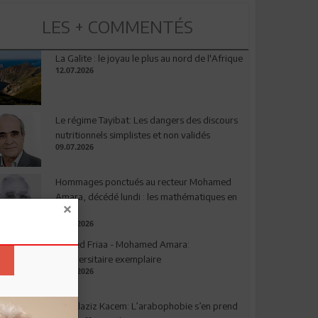
LES + COMMENTÉS
La Galite : le joyau le plus au nord de l'Afrique
12.07.2026
Le régime Tayibat: Les dangers des discours
nutritionnels simplistes et non validés
09.07.2026
Hommages ponctués au recteur Mohamed
Amara, décédé lundi : les mathématiques en
deuil
03.08.2026
Ahmed Friaa - Mohamed Amara:
l’Universitaire exemplaire
04.08.2026
Abdelaziz Kacem: L’arabophobie s’en prend