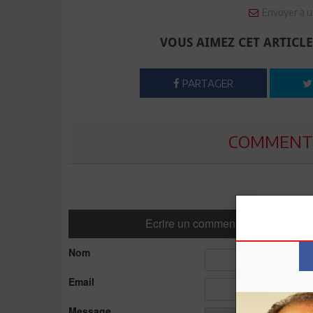
Envoyer à u
VOUS AIMEZ CET ARTICLE
PARTAGER
COMMENTE
Ecrire un commentaire
Nom
Email
Message