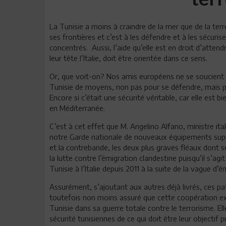
La Tunisie a moins à craindre de la mer que de la terr
ses frontières et c’est à les défendre et à les sécuris
concentrés. Aussi, l’aide qu’elle est en droit d’atten
leur tête l’Italie, doit être orientée dans ce sens.
Or, que voit-on? Nos amis européens ne se soucient q
Tunisie de moyens, non pas pour se défendre, mais po
Encore si c’était une sécurité véritable, car elle est 
en Méditerranée.
C’est à cet effet que M. Angelino Alfano, ministre ita
notre Garde nationale de nouveaux équipements suppos
et la contrebande, les deux plus graves fléaux dont s
la lutte contre l’émigration clandestine puisqu’il s’agi
Tunisie à l’Italie depuis 2011 à la suite de la vague d’
Assurément, s’ajoutant aux autres déjà livrés, ces patr
toutefois non moins assuré que cette coopération exc
Tunisie dans sa guerre totale contre le terrorisme. El
sécurité tunisiennes de ce qui doit être leur objectif p