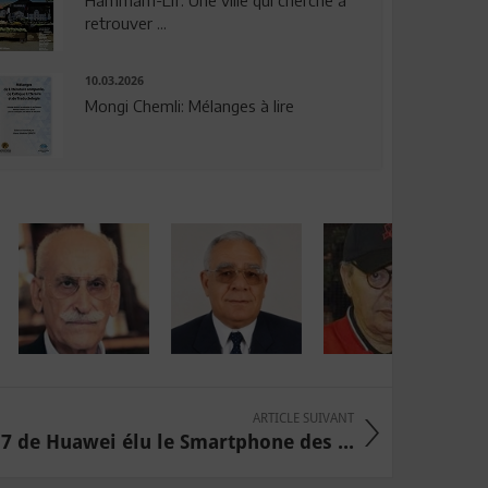
Hammam-Lif: Une ville qui cherche à
retrouver ...
10.03.2026
Mongi Chemli: Mélanges à lire
ARTICLE SUIVANT
7 de Huawei élu le Smartphone des ...