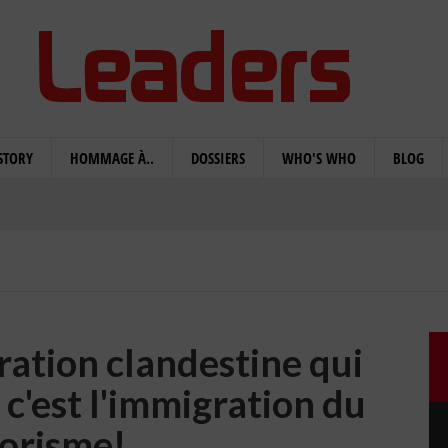
STORY
HOMMAGE À..
DOSSIERS
WHO'S WHO
BLOG
gration clandestine qui
 c'est l'immigration du
rorisme!