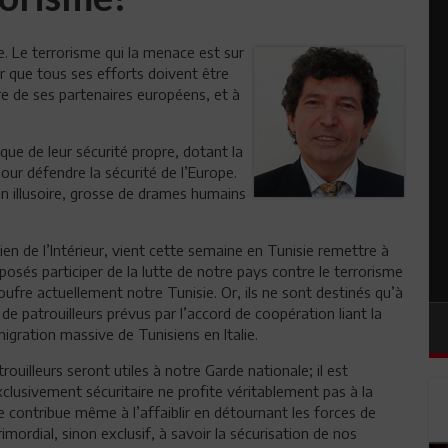
e. Le terrorisme qui la menace est sur
er que tous ses efforts doivent être
dre de ses partenaires européens, et à
ue de leur sécurité propre, dotant la
ur défendre la sécurité de l’Europe.
bien illusoire, grosse de drames humains
lien de l’Intérieur, vient cette semaine en Tunisie remettre à
és participer de la lutte de notre pays contre le terrorisme
oufre actuellement notre Tunisie. Or, ils ne sont destinés qu’à
t de patrouilleurs prévus par l’accord de coopération liant la
émigration massive de Tunisiens en Italie.
ouilleurs seront utiles à notre Garde nationale; il est
lusivement sécuritaire ne profite véritablement pas à la
le contribue même à l’affaiblir en détournant les forces de
rimordial, sinon exclusif, à savoir la sécurisation de nos