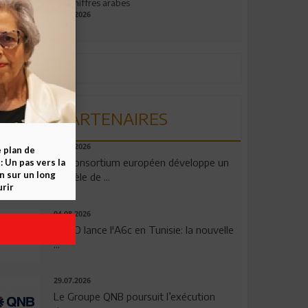
aux chiffres arabes
09.07.2026
PARTENAIRES
06.08.2026
e plan de
Un consortium européen développe un
 Un pas vers la
n sur un long
modèle de ...
rir
04.08.2026
OPPO lance l'A6c en Tunisie: la nouvelle
...
29.07.2026
Le Groupe QNB poursuit l’exécution