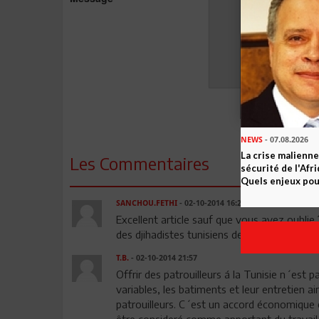
NEWS
- 07.08.2026
La crise malienne
Les Commentaires
sécurité de l'Afr
Quels enjeux pour
SANCHOU.FETHI
- 02-10-2014 16:28
Excellent article sauf que vous avez oublie
des djihadistes tunisiens de Lybie, de l Irak e
T.B.
- 02-10-2014 21:57
Offrir des patrouilleurs á la Tunisie n´est p
variables, les batiments et leur entretien ai
patrouilleurs. C´est un accord économique et