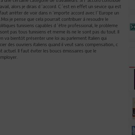
 une certaine catégorie de travailleurs. Si l´accord contribue
vail, alors je dirais d´accord. C´est en effet un sevice qui est
l faut arrêter de voir dans n´importe accord avec l`Europe un
s.Moi je pense que cela pourrait contribuer á resoudre le
itiques tunisiens capables d´être professional, le probleme
sont pas tous tunisiens et meme ils ne le sont pas du tout. Il
n va bientôt présenter une loi au parlement Italien qui
ncier des ouvriers italiens quand il veut sans compensation, c
t actuel. Il faut éviter les boucs émissaires que le
employer.