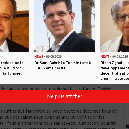
Envoyer
NEWS
- 06.08.2026
NEWS
- 06.08.2026
 redessine la
Dr Sami Bahri: La Tunisie face à
Riadh Zghal - L
ique du Nord:
l'IA - 2ème partie
développement:
 la Tunisie?
décentralisatio
chemin à parcou
´de parler d une bombe a retardement : le retour en Tunisie
t de la Syrie.
Ne plus afficher
as suffisant, il faudrait aussi payer toute les depenses fixes et
nsi que des salaire pour les personnes qui vont servir les
 il faut le traiter dans tous ses aspects . Cet accord pourrait