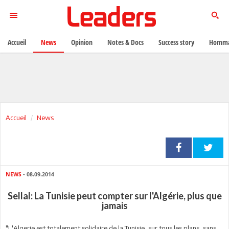
Accueil
News
Opinion
Notes & Docs
Success story
Homma
Accueil
News
NEWS
- 08.09.2014
Sellal: La Tunisie peut compter sur l'Algérie, plus que
jamais
"L'Algerie est totalement solidaire de la Tunisie, sur tous les plans, sans