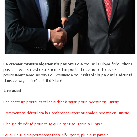
Le Premier ministre algérien n'a pas omis d'évoquer la Libye. "N'oublions
pas la Libye et il est extrêmement important que nos efforts se
poursuivent avec les pays du voisinage pour rétablir la paix et la sécurité
dans ce pays frère", a-t-il déclaré.
Lire aussi
Les secteurs porteurs et les niches à saisir pour investir en Tunisie
Comment se déroulera la Conférence internationale : Investir en Tunisie
L'heure de vérité pour ceux qui disent soutenir la Tunisie
Sellal: La Tunisie peut compter sur l'Algerie, plus que jamais