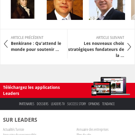
ARTICLE PRÉCÉDENT
ARTICLE SUIVANT
Benkirane : Qu'attend le
Les nouveaux choix
monde pour soutenir ...
stratégiques fondateurs de
la ...
Téléchargez les applications
Leaders
PARTENAIRES
DOSSIERS
LEADERS TV
SUCCESS STORY
OPINIONS
TENDANCE
SUR LEADERS
Actualités Tunisie
Annuaire des entreprises
Annuaire de personnalités
Plan du site