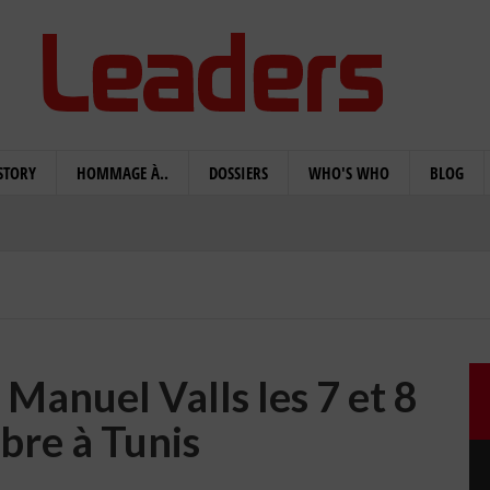
STORY
HOMMAGE À..
DOSSIERS
WHO'S WHO
BLOG
e Manuel Valls les 7 et 8
bre à Tunis