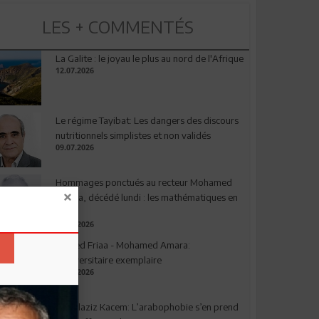
LES + COMMENTÉS
La Galite : le joyau le plus au nord de l'Afrique
12.07.2026
Le régime Tayibat: Les dangers des discours
nutritionnels simplistes et non validés
09.07.2026
Hommages ponctués au recteur Mohamed
Amara, décédé lundi : les mathématiques en
deuil
03.08.2026
Ahmed Friaa - Mohamed Amara:
l’Universitaire exemplaire
04.08.2026
Abdelaziz Kacem: L’arabophobie s’en prend