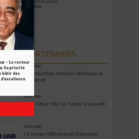
aux chiffres arabes
09.07.2026
PARTENAIRES
ar – Le recteur
06.08.2026
 Sa priorité
Un consortium européen développe un
e bâtir des
d’excellence
modèle de ...
04.08.2026
OPPO lance l'A6c en Tunisie: la nouvelle
...
29.07.2026
Le Groupe QNB poursuit l’exécution