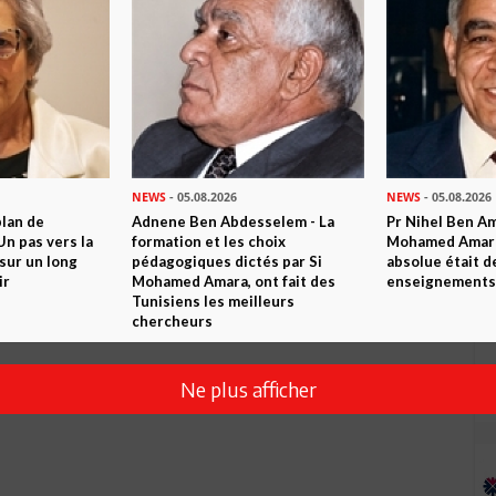
NEWS
- 05.08.2026
NEWS
- 05.08.2026
plan de
Adnene Ben Abdesselem - La
Pr Nihel Ben Am
n pas vers la
formation et les choix
Mohamed Amara:
sur un long
pédagogiques dictés par Si
absolue était d
ir
Mohamed Amara, ont fait des
enseignements 
Tunisiens les meilleurs
chercheurs
Ne plus afficher