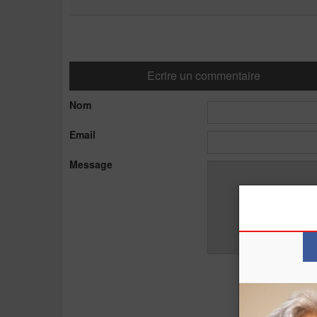
Ecrire un commentaire
Nom
Email
Message