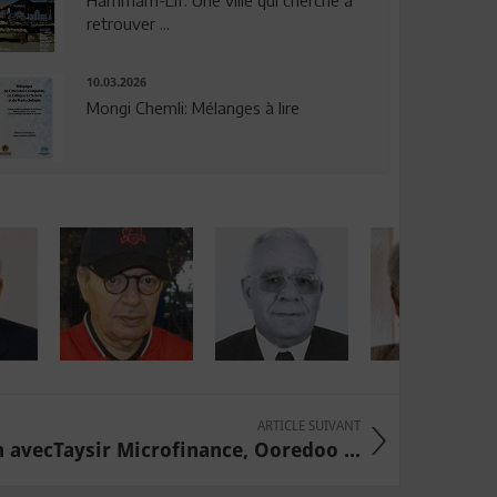
Hammam-Lif: Une ville qui cherche à
retrouver ...
10.03.2026
Mongi Chemli: Mélanges à lire
ARTICLE SUIVANT
n avecTaysir Microfinance, Ooredoo ...