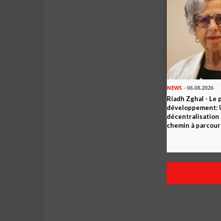
NEWS
- 06.08.2026
Riadh Zghal - Le 
développement: U
décentralisation 
chemin à parcour