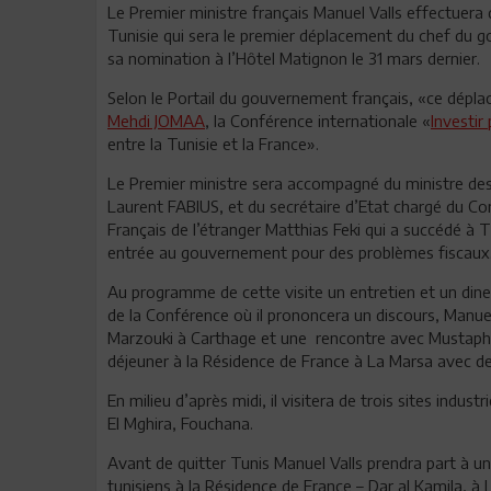
Le Premier ministre français Manuel Valls effectuera
Tunisie qui sera le premier déplacement du chef du 
sa nomination à l’Hôtel Matignon le 31 mars dernier.
Selon le Portail du gouvernement français, «ce déplac
Mehdi JOMAA
, la Conférence internationale «
Investir
entre la Tunisie et la France».
Le Premier ministre sera accompagné du ministre des
Laurent FABIUS, et du secrétaire d’Etat chargé du C
Français de l’étranger Matthias Feki qui a succédé 
entrée au gouvernement pour des problèmes fiscaux.
Au programme de cette visite un entretien et un dine
de la Conférence où il prononcera un discours, Manue
Marzouki à Carthage et une rencontre avec Mustapha 
déjeuner à la Résidence de France à La Marsa avec des 
En milieu d’après midi, il visitera de trois sites indus
El Mghira, Fouchana.
Avant de quitter Tunis Manuel Valls prendra part à u
tunisiens à la Résidence de France – Dar al Kamila, à