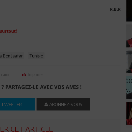
R.B.R
surtout!
 Ben Jaafar
Tunisie
n ami
Imprimer
 ? PARTAGEZ-LE AVEC VOS AMIS !
TWEETER
ABONNEZ-VOUS
R CET ARTICLE