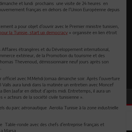
 dimanche et lundi prochains une visite de 24 heures en
gouvernement français en dehors de l’Union Européenne depuis
ement a pour objet d’ouvrir avec le Premier ministre tunisien,
 pour la Tunisie, start up democracy
» organisée en lien étroit
 Affaires étrangères et du Développement international,
ommerce extérieur, de la Promotion du tourisme et des
à Thomas Thevenoud, démissionnaire neuf jours après son
.
r officiel avec M.Mehdi Jomaa dimanche soir. Après l’ouverture
l Valls aura lundi dans la matinée un entretien avec Moncef
Ben Jaafar en début d’après midi. Entretemps, il aura un
« acteurs de la société civile tunisienne ».
triels du parc aéronautique Aerolia Tunisie à la zone industrielle
ne Table-ronde avec des chefs d’entreprise français et
 La Marsa