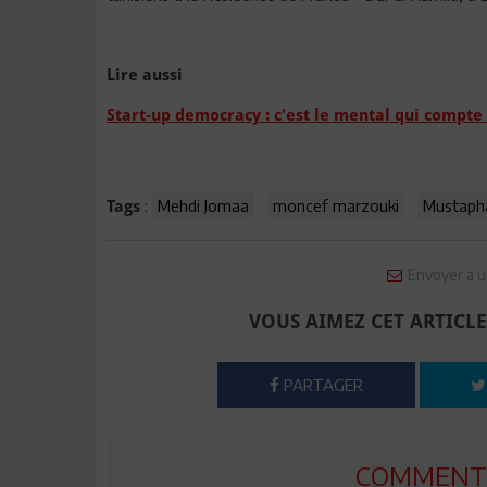
Lire aussi
Start-up democracy : c'est le mental qui compte 
:
Mehdi Jomaa
moncef marzouki
Mustapha
Tags
Envoyer à u
VOUS AIMEZ CET ARTICLE
PARTAGER
COMMENTE