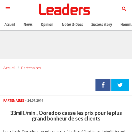
Accueil
News
Opinion
Notes & Docs
Success story
Homma
Accueil
Partenaires
PARTENAIRES
- 24.07.2014
33mill./min., Ooredoo casse les prix pour le plus
grand bonheur de ses clients
Les clients Ooredoo, ayant souscrits à l’offre 42 millimes, bénéficieront