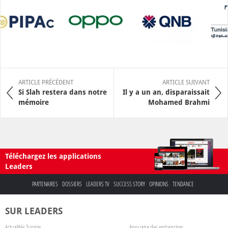
ARTICLE PRÉCÉDENT
ARTICLE SUIVANT
Si Slah restera dans notre
Il y a un an, disparaissait
mémoire
Mohamed Brahmi
Téléchargez les applications
Leaders
PARTENAIRES
DOSSIERS
LEADERS TV
SUCCESS STORY
OPINIONS
TENDANCE
SUR LEADERS
Actualités Tunisie
Annuaire des entreprises