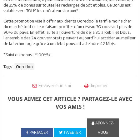
de 25% de bonus sur toutes les recharges de 5dt et plus. Ce Bonus est
valable vers TOUS les opérateurs locaux*.
Cette promotion vise à offrir aux clients Ooredoo le tarif le moins cher
du marché tout en leur faisant profiter d’un réseau 3G couvrant plus de
90% du pays. En effet, suite à l’ouverture de de la 3G à Kebili et Douz,
l’ensemble des 24 gouvernorats peuvent aujourd’hui accéder au meilleur
de la technologie grâce à un débit pouvant atteindre 42 Mb/s.
*Suivi du bonus : *100*5#
:
Ooredoo
Tags
Envoyer à un ami
Imprimer
VOUS AIMEZ CET ARTICLE ? PARTAGEZ-LE AVEC
VOS AMIS !
ABONNEZ-
PARTAGER
TWEETER
VOUS