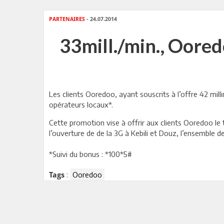
PARTENAIRES
- 24.07.2014
33mill./min., Oored
Les clients Ooredoo, ayant souscrits à l’offre 42 mil
opérateurs locaux*.
Cette promotion vise à offrir aux clients Ooredoo le 
l’ouverture de de la 3G à Kebili et Douz, l’ensemble 
*Suivi du bonus : *100*5#
:
Ooredoo
Tags