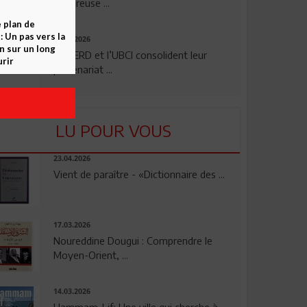
rigoureuse ...
e plan de
 Un pas vers la
24.07.2026
n sur un long
La BERD et l’UBCI consolident leur
rir
partenariat ...
LU POUR VOUS
23.04.2026
Vient de paraître - «Dictionnaire des ...
17.03.2026
Noureddine Dougui : Comprendre le
Moyen-Orient, ...
14.03.2026