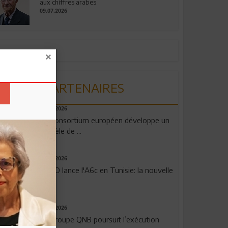
aux chiffres arabes
09.07.2026
PARTENAIRES
06.08.2026
Un consortium européen développe un
modèle de ...
04.08.2026
OPPO lance l'A6c en Tunisie: la nouvelle
...
29.07.2026
Le Groupe QNB poursuit l’exécution