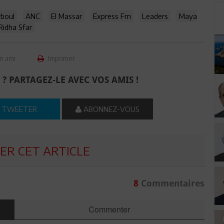
boul
ANC
El Massar
Express Fm
Leaders
Maya
Ridha Sfar
n ami
Imprimer
 ? PARTAGEZ-LE AVEC VOS AMIS !
TWEETER
ABONNEZ-VOUS
R CET ARTICLE
8
Commentaires
Commenter