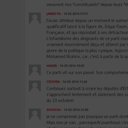
oeuvrent nos "constituants" depuis leurs "élec
JAMES-TK
- 14-05-2014 07:51
J'avais attribué depuis un moment le surn
qualificatif lancé à la figure de, Edgar Faur
Française, et qui répondait à ses détracteurs
L'infantilisme des dirigeants de ce parti cla
vraiment énormément déçu et atterré par se
genre de la politique la plus cynique, hypocr
Mohamed Brahmi, car, c'est à partir de là qu
HAGER
- 14-05-2014 10:35
Ce parti vit sur son passé. Son comporteme
CITOYEN
- 14-05-2014 11:26
Continuez surtout à croire les députés d'El
s'approchent lentement et sûrement des sco
du 23 octobre!
SOUSSOU
- 14-05-2014 21:00
je ne comprends pas pourquoi un parti dont 
Mais non je sais , parcequeAl joumhouri c'est