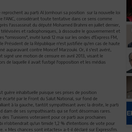
eprochent au parti Al Jomhouri sa position sur la nouvelle loi
udre l'ANC, considérant toute tentative dans ce sens comme
après l'assassinat du député Mohamed Brahmi en juillet dernier,
s télévisées et radiophoniques, à dissoudre le gouvernement et
es "omissions", invité lundi 12 mai sur les ondes d'Express FM,
e Président de la République n'est justifiée qu'en cas de haute
igné auparavant contre Moncef Marzouki. Or, il s'est avéré,
t signé une motion de censure en avril 2013, visant le
rs de laquelle il avait fustigé l'opposition et les médias
st guère inhabituelle puisque ses prises de position
e écarté par le Front du Salut National, sur fond de
iant à la gauche, tantôt sympathisant avec la droite, le parti
rand dam de ses sympathisants qui se font désormais rares.
% des Tunisiens voteraient pour ce parti aux prochaines
bi n'obtiendrait qu'un timide 1,2 % d'intentions de vote pour
ire. « Mes chances sont intactes» a-t-il déclaré sur Expressfm.