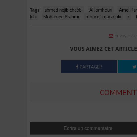
:
ahmed nejib chebbi
Al Jomhouri
Amel Kar
Tags
Jribi
Mohamed Brahmi
moncef marzouki
r
Envoyer à u
VOUS AIMEZ CET ARTICLE
PARTAGER
COMMENTE
Ecrire un commentaire