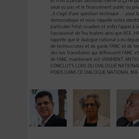
et n'on a jamais démordu même si ça ne plait
seuil ou pas et le financement public ou pri
, il s'agit d'une question technique . - pou
démocratique et nous rappelle notre identit
particulier l'etat israelien et enfin l'appel à
l'assassinat de feu brahmi ainsi que BCE ,H
rappelle que le dialogue national a eu depu
de technocrates et de garde l'ANC et de ter
des lois transitoires qui définissent l'ANC et 
de l'ANC maintenant est VRAIMENT ANT
CONCLUTS LORS DU DIALOGUE NATIONAL 
POIDS DANS CE DIALOGUE NATIONAL N'A 