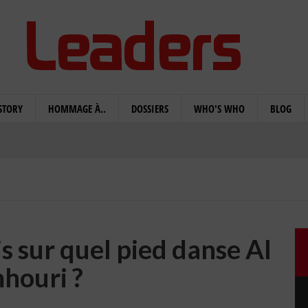
STORY
HOMMAGE À..
DOSSIERS
WHO'S WHO
BLOG
s sur quel pied danse Al
houri ?