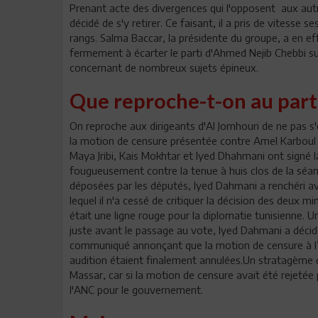
Prenant acte des divergences qui l'opposent aux au
décidé de s'y retirer. Ce faisant, il a pris de vitesse s
rangs. Salma Baccar, la présidente du groupe, a en e
fermement à écarter le parti d'Ahmed Nejib Chebbi suit
concernant de nombreux sujets épineux.
Que reproche-t-on au part
On reproche aux dirigeants d'Al Jomhouri de ne pas s'
la motion de censure présentée contre Amel Karboul 
Maya Jribi, Kais Mokhtar et Iyed Dhahmani ont signé la
fougueusement contre la tenue à huis clos de la séa
déposées par les députés, Iyed Dahmani a renchéri av
lequel il n'a cessé de critiquer la décision des deux mi
était une ligne rouge pour la diplomatie tunisienne. 
juste avant le passage au vote, Iyed Dahmani a décidé,
communiqué annonçant que la motion de censure à l’e
audition étaient finalement annulées.Un stratagème q
Massar, car si la motion de censure avait été rejetée 
l'ANC pour le gouvernement.