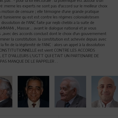
 pas . - pour la loi électorale : la polémique est autour d'un
vé :meme les experts ne sont pas d'accord sur le meilleur choix
r la motion de censure ; elle témoigne d'une grande pratique
é tunisienne qu est est contre les régimes colonialistesen
 la dissolution de l'ANC faite par nejib chebbi a la suite de
AMMAMi , Massar.... avant le dialogue national et je vous
is ,avec des accords conclust dont le choix d'un gouvernement
miner la constitution. la constitution est achevée depuis avec
la fin de la légitimité de l'ANC : alors un appel à la dissolution
ICONSTITUTIONNELLE est vient CONTRE LES ACCORDS
ET D'AILLEURS L'UGTT QUI ETAIT UN PARTENAIRE DE
PAS MANQUE DE LE RAPPELER . .