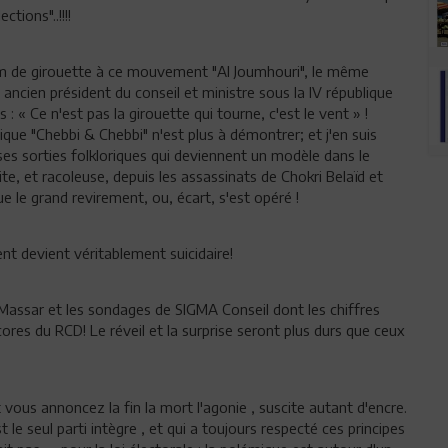
tions"..!!!!
om de girouette à ce mouvement "Al Joumhouri", le même
e, ancien président du conseil et ministre sous la IV république
 : « Ce n'est pas la girouette qui tourne, c'est le vent » !
nique "Chebbi & Chebbi" n'est plus à démontrer; et j'en suis
s sorties folkloriques qui deviennent un modèle dans le
ite, et racoleuse, depuis les assassinats de Chokri Belaïd et
e le grand revirement, ou, écart, s'est opéré !
nt devient véritablement suicidaire!
 Massar et les sondages de SIGMA Conseil dont les chiffres
res du RCD! Le réveil et la surprise seront plus durs que ceux
vous annoncez la fin la mort l'agonie , suscite autant d'encre.
 le seul parti intègre , et qui a toujours respecté ces principes