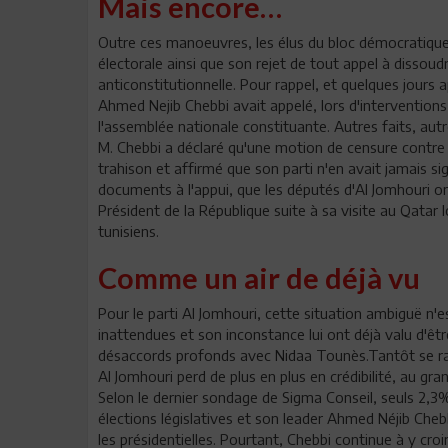
Mais encore…
Outre ces manoeuvres, les élus du bloc démocratique r
électorale ainsi que son rejet de tout appel à disso
anticonstitutionnelle. Pour rappel, et quelques jours 
Ahmed Nejib Chebbi avait appelé, lors d'intervention
l'assemblée nationale constituante. Autres faits, autr
M. Chebbi a déclaré qu'une motion de censure contre l
trahison et affirmé que son parti n'en avait jamais s
documents à l'appui, que les députés d'Al Jomhouri on
Président de la République suite à sa visite au Qatar lo
tunisiens.
Comme un air de déjà vu
Pour le parti Al Jomhouri, cette situation ambiguë n'e
inattendues et son inconstance lui ont déjà valu d'êtr
désaccords profonds avec Nidaa Tounès.Tantôt se rall
Al Jomhouri perd de plus en plus en crédibilité, au g
Selon le dernier sondage de Sigma Conseil, seuls 2,3
élections législatives et son leader Ahmed Néjib Cheb
les présidentielles. Pourtant, Chebbi continue à y cro