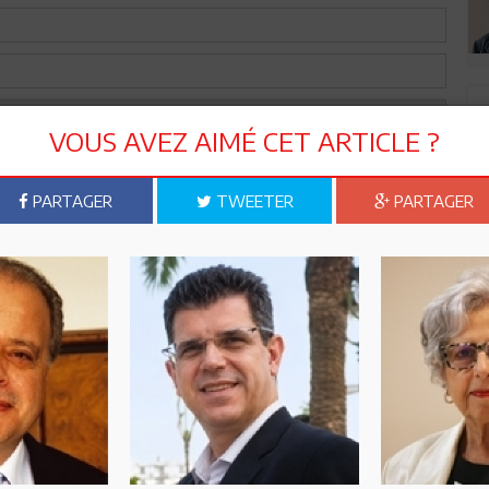
VOUS AVEZ AIMÉ CET ARTICLE ?
PARTAGER
TWEETER
PARTAGER
Envoyer
on parti,quelle désillusion !