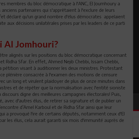
tres membres du bloc démocratique à l'ANC, El Joumhoury a
es anciens partenaires qui s'apprêtaient à l'exclure de leurs
ffet déclaré qu'un grand nombre d'élus démocrates appelaient
e aux décisions unilatérales prises par les leaders de ce parti
i Al Jomhouri?
être alignés sur les positions du bloc démocratique concernant
et Ridha Sfar. En effet, Ahmed Nejib Chebbi, Issam Chebbi,
 pétition visant à auditionner les deux ministres. Protestant
nce plénière consacrée à l'examen des motions de censure
ec un long et virulent plaidoyer de plus de onze minutes dans
nistres et de répéter que la normalisation avec l'entité sioniste
Un discours digne des meilleures campagnes électorales! Puis,
 avec d'autres élus, de retirer sa signature et de publier un
ncontre d’Amel Karboul et de Ridha Sfar ainsi que leur
ui a provoqué l'ire de certains députés, notamment ceux d'El
par les élus, cela aurait garanti six mois d'immunité auprès de