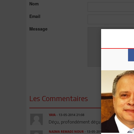
Nom
Email
Message
Les Commentaires
YAYA
- 13-05-2014 21:08
Déçu, profondément déçu par A N Chebbi et s
NAIMA REMADI NOUR
- 13-05-2014 22:08