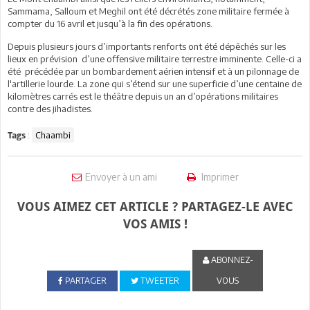
Sammama, Salloum et Meghil ont été décrétés zone militaire fermée à
compter du 16 avril et jusqu’à la fin des opérations.
Depuis plusieurs jours d’importants renforts ont été dépêchés sur les
lieux en prévision d’une offensive militaire terrestre imminente. Celle-ci a
été précédée par un bombardement aérien intensif et à un pilonnage de
l'artillerie lourde. La zone qui s’étend sur une superficie d’une centaine de
kilomètres carrés est le théâtre depuis un an d’opérations militaires
contre des jihadistes.
:
Chaambi
Tags
Envoyer à un ami
Imprimer
VOUS AIMEZ CET ARTICLE ? PARTAGEZ-LE AVEC
VOS AMIS !
ABONNEZ-
PARTAGER
TWEETER
VOUS