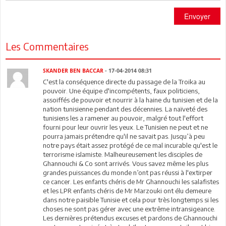
Envoyer
Les Commentaires
SKANDER BEN BACCAR
- 17-04-2014 08:31
C'est la conséquence directe du passage de la Troika au
pouvoir. Une équipe d'incompétents, faux politiciens,
assoiffés de pouvoir et nourrir à la haine du tunisien et de la
nation tunisienne pendant des décennies. La naïveté des
tunisiens les a ramener au pouvoir, malgré tout l'effort
fourni pour leur ouvrir les yeux. Le Tunisien ne peut et ne
pourra jamais prétendre qu'il ne savait pas. Jusqu’à peu
notre pays était assez protégé de ce mal incurable qu'est le
terrorisme islamiste. Malheureusement les disciples de
Ghannouchi & Co sont arrivés. Vous savez même les plus
grandes puissances du monde n’ont pas réussi à l'extirper
ce cancer. Les enfants chéris de Mr Ghannouchi les salafistes
et les LPR enfants chéris de Mr Marzouki ont élu demeure
dans notre paisible Tunisie et cela pour très longtemps si les
choses ne sont pas gérer avec une extrême intransigeance.
Les dernières prétendus excuses et pardons de Ghannouchi