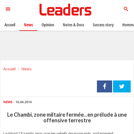
Accueil
News
Opinion
Notes & Docs
Success story
Homma
Accueil
News
NEWS
- 16.04.2014
Le Chambi, zone miltaire fermée...en prélude à une
offensive terrestre
Le Mont Chaambi ainsi que les reliefs environnants, notamment,