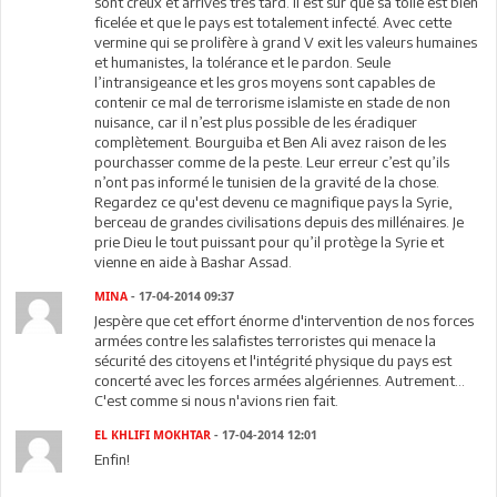
sont creux et arrivés très tard. Il est sur que sa toile est bien
ficelée et que le pays est totalement infecté. Avec cette
vermine qui se prolifère à grand V exit les valeurs humaines
et humanistes, la tolérance et le pardon. Seule
l’intransigeance et les gros moyens sont capables de
contenir ce mal de terrorisme islamiste en stade de non
nuisance, car il n’est plus possible de les éradiquer
complètement. Bourguiba et Ben Ali avez raison de les
pourchasser comme de la peste. Leur erreur c’est qu’ils
n’ont pas informé le tunisien de la gravité de la chose.
Regardez ce qu'est devenu ce magnifique pays la Syrie,
berceau de grandes civilisations depuis des millénaires. Je
prie Dieu le tout puissant pour qu’il protège la Syrie et
vienne en aide à Bashar Assad.
MINA
- 17-04-2014 09:37
Jespère que cet effort énorme d'intervention de nos forces
armées contre les salafistes terroristes qui menace la
sécurité des citoyens et l'intégrité physique du pays est
concerté avec les forces armées algériennes. Autrement...
C'est comme si nous n'avions rien fait.
EL KHLIFI MOKHTAR
- 17-04-2014 12:01
Enfin!