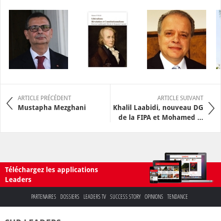
ARTICLE PRÉCÉDENT
ARTICLE SUIVANT
Mustapha Mezghani
Khalil Laabidi, nouveau DG
de la FIPA et Mohamed ...
Téléchargez les applications
Leaders
PARTENAIRES
DOSSIERS
LEADERS TV
SUCCESS STORY
OPINIONS
TENDANCE