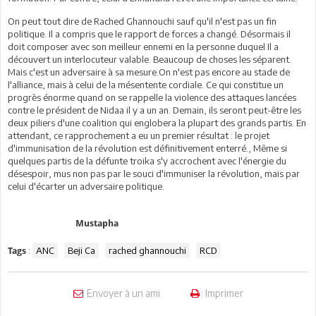
On peut tout dire de Rached Ghannouchi sauf qu'il n'est pas un fin
politique. Il a compris que le rapport de forces a changé. Désormais il
doit composer avec son meilleur ennemi en la personne duquel Il a
découvert un interlocuteur valable. Beaucoup de choses les séparent.
Mais c'est un adversaire à sa mesure.On n'est pas encore au stade de
l'alliance, mais à celui de la mésentente cordiale. Ce qui constitue un
progrès énorme quand on se rappelle la violence des attaques lancées
contre le président de Nidaa il y a un an. Demain, ils seront peut-être les
deux piliers d'une coalition qui englobera la plupart des grands partis. En
attendant, ce rapprochement a eu un premier résultat : le projet
d'immunisation de la révolution est définitivement enterré., Même si
quelques partis de la défunte troika s'y accrochent avec l'énergie du
désespoir, mus non pas par le souci d'immuniser la révolution, mais par
celui d'écarter un adversaire politique.
Mustapha
:
ANC
Beji Ca
rached ghannouchi
RCD
Tags
Envoyer à un ami
Imprimer