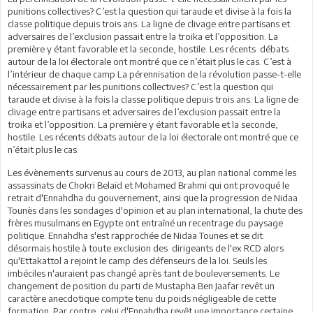
punitions collectives? C’est la question qui taraude et divise à la fois la
classe politique depuis trois ans. La ligne de clivage entre partisans et
adversaires de l’exclusion passait entre la troika et l’opposition. La
première y étant favorable et la seconde, hostile. Les récents débats
autour de la loi électorale ont montré que ce n’était plus le cas. C’est à
l’intérieur de chaque camp La pérennisation de la révolution passe-t-elle
nécessairement par les punitions collectives? C’est la question qui
taraude et divise à la fois la classe politique depuis trois ans. La ligne de
clivage entre partisans et adversaires de l’exclusion passait entre la
troika et l’opposition. La première y étant favorable et la seconde,
hostile. Les récents débats autour de la loi électorale ont montré que ce
n’était plus le cas.
Les évènements survenus au cours de 2013, au plan national comme les
assassinats de Chokri Belaïd et Mohamed Brahmi qui ont provoqué le
retrait d'Ennahdha du gouvernement, ainsi que la progression de Nidaa
Tounès dans les sondages d'opinion et au plan international, la chute des
frères musulmans en Egypte ont entraîné un recentrage du paysage
politique. Ennahdha s'est rapprochée de Nidaa Tounes et se dit
désormais hostile à toute exclusion des dirigeants de l'ex RCD alors
qu'Ettakattol a rejoint le camp des défenseurs de la loi. Seuls les
imbéciles n'auraient pas changé après tant de bouleversements. Le
changement de position du parti de Mustapha Ben Jaafar revêt un
caractère anecdotique compte tenu du poids négligeable de cette
formation. Par contre, celui d'Ennahdha revêt une importance certaine.