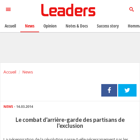
Accueil
News
Opinion
Notes & Docs
Success story
Homma
Accueil
News
NEWS
- 14.03.2014
Le combat d'arrière-garde des partisans de
l'exclusion
La pérennisation de la révolution passe-t-elle nécessairement par les