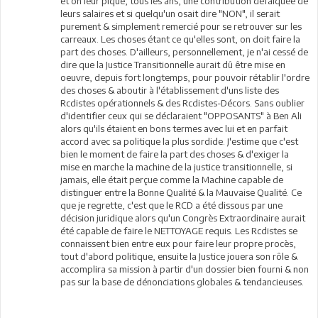
et on leur pique, tous les ans, une contribution défalquée de
leurs salaires et si quelqu'un osait dire "NON", il serait
purement & simplement remercié pour se retrouver sur les
carreaux. Les choses étant ce qu'elles sont, on doit faire la
part des choses. D'ailleurs, personnellement, je n'ai cessé de
dire que la Justice Transitionnelle aurait dû être mise en
oeuvre, depuis fort longtemps, pour pouvoir rétablir l'ordre
des choses & aboutir à l'établissement d'uns liste des
Rcdistes opérationnels & des Rcdistes-Décors. Sans oublier
d'identifier ceux qui se déclaraient "OPPOSANTS" à Ben Ali
alors qu'ils étaient en bons termes avec lui et en parfait
accord avec sa politique la plus sordide. J'estime que c'est
bien le moment de faire la part des choses & d'exiger la
mise en marche la machine de la justice transitionnelle, si
jamais, elle était perçue comme la Machine capable de
distinguer entre la Bonne Qualité & la Mauvaise Qualité. Ce
que je regrette, c'est que le RCD a été dissous par une
décision juridique alors qu'un Congrès Extraordinaire aurait
été capable de faire le NETTOYAGE requis. Les Rcdistes se
connaissent bien entre eux pour faire leur propre procès,
tout d'abord politique, ensuite la Justice jouera son rôle &
accomplira sa mission à partir d'un dossier bien fourni & non
pas sur la base de dénonciations globales & tendancieuses.