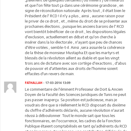
,paiement de quelques centaines ( ou milliers ) de milliards
et que l'on fête tout ça dans une cérémonie grandiose , en
signe de réconciliation nationale. Après tout , il était bien le
Président de l' RCD ! il n'y a plus , ainsi , aucune raison pour
le priver de ce droit , et , même du droit de se présenter aux
prochaines élections , puisque les anciens barons de l' RCD
vont bientôt bénéficier de ce droit , les dispositions légales
d'exclusion, actuellement en débat et qu'on cherche à
insérer dans la loi électorale , n'ayant que peu de chances
d'être votées , semble-t-il. Ainsi ,sera assurée la cohérence
de la thèse de monsieur Mustapha.Et que les martyrs et
blessés de la révolution aillent au diable et que les vingt
trois ans de dictature avec son cortège d'exactions , d'abus
de pouvoir et d'atteintes aux droits de l'homme soient
effacées d'un revers de main.
FATHALLAH
- 17-03-2014 13:09
Le commentaire de l'éminent Professeur de Doit & Ancien
Doyen de la Faculté des Sciences Juridiques de Tunis ne peut
pas passer inaperçu. Sa position est judicieuse, mais je
voudrais dire que si réellement le RCD disposait du dixième
du chiffre d'adhérents déclarés, aucune révolution n'aurait
réussi à déboulonner. Tout le monde sait que tous les
fonctionnaires, en l'occurrence, les cadres de la Fonction
Publique étaient comptabilisés en tant qu'adhérents du RCD