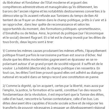
du libérateur et fondateur de l’Etat moderne et arguant des
compétences administratives et managériales qu’ils détiennent, les
barons de l’ancien régime et les notabilités destouriennes converties à la
démocratie qu’ils avaient refusée aux Tunisiens du temps de Ben Ali
tentent de se frayer un chemin dans le champ politique, prêts à s’unir et à
se rapprocher, dans leur quête de reconnaissance et selon les
opportunités du moment, des formations politiques
«prometteuses»
,
d’Ennahdha ou de Nidaa. Ainsi, le primat du politique (sur l’économique
et le social) devient flagrant. Et si tel est le champ investi par les élites de
tous bords, deux leçons sont à tirer:
1/ Comme les mêmes causes produisent les mêmes effets, l’éparpillement
politique frisant parfois le narcissisme partisan est source d’échec. Nul
doute que les élites modernistes gagneraient en épaisseur en se re-
polarisant autour d’un grand projet de société négocié. Il suffirait de le
vouloir. La lisibilité (électorale) du champ politique s’en ressentira. En
tout cas, les élites l’ont bien prouvé quand elles ont adhéré au dialogue
national et recadré dans un temps record une constitution en panne.
2/ Comme la dignité, qu’on acquiert, certes par la liberté, mais aussi par
l’emploi, la justice, la formation et la santé, constitue l’un des ressorts
fondamentaux de la révolution, il est important que la Tunisie des élites,
celle d’en haut, rencontre la Tunisie contestataire, celle d’en bas. Les
élites devraient être capables d’écoute sociale active et de négocier les
transferts de pouvoir nécessaires à engager un développement régional