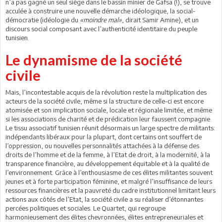
n’a pas gagné un seul siège dans le bassin minier de Gafsa (!), se trouve
acculée à construire une nouvelle démarche idéologique, la social-
démocratie (idéologie du
«moindre mal»
, dirait Samir Amine), et un
discours social composant avec l’authenticité identitaire du peuple
tunisien.
Le dynamisme de la société
civile
Mais, l’incontestable acquis de la révolution reste la multiplication des
acteurs de la société civile, même si la structure de celle-ci est encore
atomisée et son implication sociale, locale et régionale limitée, et même
si les associations de charité et de prédication leur faussent compagnie.
Le tissu associatif tunisien réunit désormais un large spectre de militants:
indépendants libéraux pour la plupart, dont certains ont souffert de
l’oppression, ou nouvelles personnalités attachées à la défense des
droits de l’homme et de la femme, à l’Etat de droit, à la modernité, à la
transparence financière, au développement équitable et à la qualité de
l’environnement. Grâce à l’enthousiasme de ces élites militantes souvent
jeunes et à forte participation féminine, et malgré l’insuffisance de leurs
ressources financières et la pauvreté du cadre institutionnel limitant leurs
actions aux côtés de l’Etat, la société civile a su réaliser d’étonnantes
percées politiques et sociales. Le Quartet, qui regroupe
harmonieusement des élites chevronnées, élites entrepreneuriales et