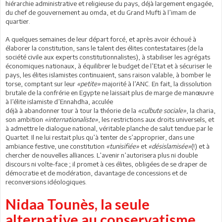
hiérarchie administrative et religieuse du pays, déjà largement engagée,
du chef de gouvernement au omda, et du Grand Mufti à l’imam de
quartier.
A quelques semaines de leur départ forcé, et après avoir échoué à
élaborer la constitution, sans le talent des élites contestataires (de la
société civile aux experts constitutionnalistes), à stabiliser les agrégats
économiques nationaux, à équilibrer le budget de l’Etat et à sécuriser le
pays, les élites islamistes continuaient, sans raison valable, à bomber le
torse, comptant sur leur
«petite»
majorité à l’ANC. En fait, la dissolution
brutale de la confrérie en Egypte ne laissait plus de marge de manœuvre
à l’élite islamiste d’Ennahdha, acculée
déjà à abandonner tour à tour la théorie de la
«culbute sociale»
, la charia,
son ambition
«internationaliste»
, les restrictions aux droits universels, et
à admettre le dialogue national, véritable planche de salut tendue par le
Quartet. Il ne lui restait plus qu’à tenter de s’approprier, dans une
ambiance festive, une constitution
«tunisifiée»
et
«désislamisée»
(!) et à
chercher de nouvelles alliances. L’avenir n’autorisera plus ni double
discours ni volte-face ; il promet à ces élites, obligées de se draper de
démocratie et de modération, davantage de concessions et de
reconversions idéologiques.
Nidaa Tounès, la seule
alternative au conservatisme