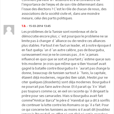
l’importance de l’enjeu et de son rôle déterminant dans
l’issue des élections ? C’est le rôle de chacun de nous, des
associations de la société civile et, dans une moindre
mesure, celui des partis politiques.
T.B.
- 15-03-2014 13:45
Les problèmes de la Tunisie sont nombreux et de la
démocratie encore plus; c´est pourquoi le probleme ne se
limite pas à changer d´alliance ou de rendre ces alliances
plus stables. Partout il en faut un leader, et à notre époque il
en faut quelqu´un d´un autre calibre, pas de Bourguiba,
curieusement moi je ne le connais pas , il m´a jamais
influencé en quoi que se soit et pourtant j´estime que je suis
très moderne. Je crois que mËme que si Ben Youssef avait
gagné la bataille contre Bourguiba il n ´aurait pas change la
donne, beaucoup de tunisien surtout à ¨Tunis, la capitale,
étaient déjà modernes, regardez Ben salah, Mestiri,pur ne
citer quelques (dissidents) sont déja modernes. Bourguiba il
ne pourrait pas faire autre chose. Et il parait qu´il n´était
pas toujours comme ca; en exil on raconte qu´il dirigeait la
prière pour ses camarades. Mais si Bourguiba avait fait
comme"Amilcar Barca" le père d´Hannibal qui a dit à sonfils
de continuer la lutte contre les Romains ce qu´il a fait. Pour
ce qui concerne les tunisiens au moins si il avait dit (noubliez