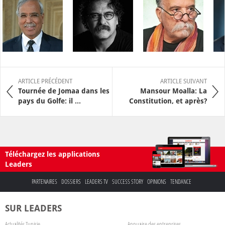
ARTICLE PRÉCÉDENT
ARTICLE SUIVANT
Tournée de Jomaa dans les
Mansour Moalla: La
pays du Golfe: il ...
Constitution, et après?
Téléchargez les applications
Leaders
PARTENAIRES
DOSSIERS
LEADERS TV
SUCCESS STORY
OPINIONS
TENDANCE
SUR LEADERS
Actualités Tunisie
Annuaire des entreprises