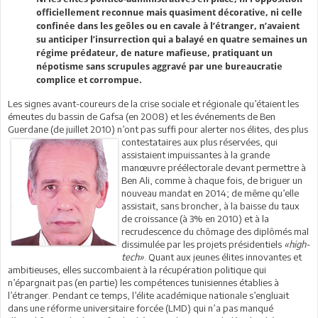
officiellement reconnue mais quasiment décorative, ni celle
confinée dans les geôles ou en cavale à l’étranger, n’avaient
su anticiper l’insurrection qui a balayé en quatre semaines un
régime prédateur, de nature mafieuse, pratiquant un
népotisme sans scrupules aggravé par une bureaucratie
complice et corrompue.
Les signes avant-coureurs de la crise sociale et régionale qu’étaient les
émeutes du bassin de Gafsa (en 2008) et les événements de Ben
Guerdane (de juillet 2010) n’ont pas suffi pour alerter nos élites, des plus
contestataires aux plus réservées, qui
assistaient impuissantes à la grande
manœuvre préélectorale devant permettre à
Ben Ali, comme à chaque fois, de briguer un
nouveau mandat en 2014; de même qu’elle
assistait, sans broncher, à la baisse du taux
de croissance (à 3% en 2010) et à la
recrudescence du chômage des diplômés mal
dissimulée par les projets présidentiels
«high-
tech»
. Quant aux jeunes élites innovantes et
ambitieuses, elles succombaient à la récupération politique qui
n’épargnait pas (en partie) les compétences tunisiennes établies à
l’étranger. Pendant ce temps, l’élite académique nationale s’engluait
dans une réforme universitaire forcée (LMD) qui n’a pas manqué