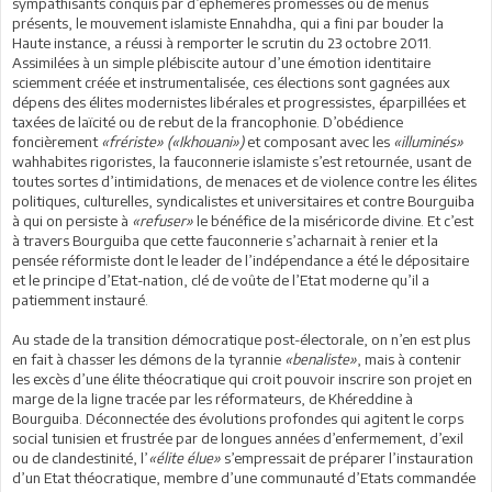
sympathisants conquis par d’éphémères promesses ou de menus
présents, le mouvement islamiste Ennahdha, qui a fini par bouder la
Haute instance, a réussi à remporter le scrutin du 23 octobre 2011.
Assimilées à un simple plébiscite autour d’une émotion identitaire
sciemment créée et instrumentalisée, ces élections sont gagnées aux
dépens des élites modernistes libérales et progressistes, éparpillées et
taxées de laïcité ou de rebut de la francophonie. D’obédience
foncièrement
«frériste» («Ikhouani»)
et composant avec les
«illuminés»
wahhabites rigoristes, la fauconnerie islamiste s’est retournée, usant de
toutes sortes d’intimidations, de menaces et de violence contre les élites
politiques, culturelles, syndicalistes et universitaires et contre Bourguiba
à qui on persiste à
«refuser»
le bénéfice de la miséricorde divine. Et c’est
à travers Bourguiba que cette fauconnerie s’acharnait à renier et la
pensée réformiste dont le leader de l’indépendance a été le dépositaire
et le principe d’Etat-nation, clé de voûte de l’Etat moderne qu’il a
patiemment instauré.
Au stade de la transition démocratique post-électorale, on n’en est plus
en fait à chasser les démons de la tyrannie
«benaliste»
, mais à contenir
les excès d’une élite théocratique qui croit pouvoir inscrire son projet en
marge de la ligne tracée par les réformateurs, de Khéreddine à
Bourguiba. Déconnectée des évolutions profondes qui agitent le corps
social tunisien et frustrée par de longues années d’enfermement, d’exil
ou de clandestinité, l’
«élite élue»
s’empressait de préparer l’instauration
d’un Etat théocratique, membre d’une communauté d’Etats commandée