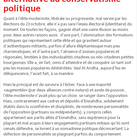
politique
Quant à l’élite moderniste, libérale ou progressiste, mal servie par les
élections du 23 octobre, elle n’a pas saisi l’enjeu électoral (identitaire) du
moment. De toutes les façons, gagner était une vaine illusion au moins
pour deux autres raisons aussi : d’une part, l’atomisation des formations
politiques qui représentent cette élite et qui gravitent autour
d’authentiques militants, parfois d’allure éléphantesque mais peu
charismatiques, et d’autre part, l’absence d’assises populaires et
régionales, limitées à des individualités citadines ou néo-citadines petites
bourgeoises. Elle a, en fait, omis d’atteindre et de conquérir un tant soit
peu les masses populaires déshéritées. Seul Al Aridha, aujourd’hui en
déliquescence, l’avait fait, à sa manière.
Mais le principal est de survivre à l’échec. Face à une majorité
«augmentée»
(par deux alliances contre-nature) et avide de pouvoir,
l’élite moderniste n’avait plus qu’un choix: se ranger dans l’opposition.
Mais, contrairement aux cadres et députés d’Ennahdha, solidement
établis dans la
«confrérie»
et disciplinés, de nombreuses personnalités
de l’opposition (partisans ou indépendants), y compris celles
appartenant aux partis alliés d’Ennahdha, sans expérience pour la
plupart et mal acquis à leurs engagements partisans initiaux qu’ils sont
censés défendre, se livrent à un nomadisme politique déconcertant. La
défection de personnalités se plaignant parfois du comportement