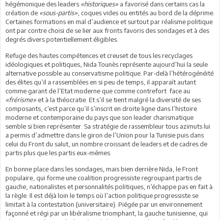
hégémonique des leaders
«historiques»
a favorisé dans certains cas la
création de
«sous-partis»
, coques vides ou entités au bord de la déprime.
Certaines formations en mal d’audience et surtout par réalisme politique
ont par contre choisi de se lier aux fronts favoris des sondages et à des
degrés divers potentiellement éligibles.
Refuge des hautes compétences et creuset de tous les recyclages
idéologiques et politiques, Nida Tounès représente aujourd’hui la seule
alternative possible au conservatisme politique. Par-delà l’hétérogénéité
des élites qu’il a rassemblées en si peu de temps, il apparaît autant
comme garant de l’Etat moderne que comme contrefort face au
«frérisme»
et à la théocratie. Et s’il se tient malgré la diversité de ses
composants, c’est parce qu’il s’inscrit en droite ligne dans l’histoire
moderne et contemporaine du pays que son leader charismatique
semble si bien représenter. Sa stratégie de rassembleur tous azimuts lui
a permis d’admettre dans le giron de l’Union pour la Tunisie puis dans
celui du Front du salut, un nombre croissant de leaders et de cadres de
partis plus que les partis eux-mêmes.
En bonne place dans les sondages, mais bien derrière Nida, le Front
populaire, qui forme une coalition progressiste regroupant partis de
gauche, nationalistes et personnalités politiques, n’échappe pas en fait à
la règle. Il est déjà loin le temps où l’action politique progressiste se
limitait à la contestation (universitaire). Piégée par un environnement
façonné et régi par un libéralisme triomphant, la gauche tunisienne, qui