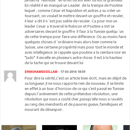
jamais la "Numidie". en effet où est elle? où est la grandeur.
En réalité il en manqué un Leader. de la trempe de Poutine
lequel , comme César et Napoléon et autres a su créer un
tournant, on voulait le mettre devant un gouffre et reculer,
il leur a dit il n´est pas ssible de reculer. Ca pour moi un
leader.Cesar a traversé le Rubicon et Poutine a mit se
adversaires devant le gouffre. Il faur à la Tunisie quelqu´un
de cette trempe pour faire une difference. Où au moins faire
quelques choses d´ordinaire mais alors bien comme la
Suisse, une certaine prospérité mais pour tout le monde et
avec intelligence. Je rappele que poutine a la ceinture noir en
"Judo". Il excelle en plusieurs autre chose. Il est à la hauteur
de la tache qui se trouve devant lui.
DRMOHAMEDSELLAM
- 17-03-2014 18:59
Pour dire la vérité,c’est un article bien écrit, mais en dépit de
sa longueur,il ne nous rapporte rien de nouveau..Il se limite
en effet à un tour d’horizon de ce qui s’est passé en Tunisie
depuis l’avènement de cette prétendue révolution, une
révolution qui nous a couté cher,puisqu’elle nous a ravalés
au rang des mendiants et de pauvres gueux,faméliques et
mourant de désespoir...