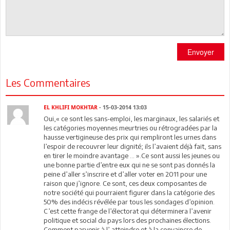
Envoyer
Les Commentaires
EL KHLIFI MOKHTAR
- 15-03-2014 13:03
Oui,« ce sont les sans-emploi, les marginaux, les salariés et
les catégories moyennes meurtries ou rétrogradées par la
hausse vertigineuse des prix qui rempliront les urnes dans
l’espoir de recouvrer leur dignité; ils l’avaient déjà fait, sans
en tirer le moindre avantage … ».Ce sont aussi les jeunes ou
une bonne partie d’entre eux qui ne se sont pas donnés la
peine d’aller s’inscrire et d’aller voter en 2011 pour une
raison que j’ignore. Ce sont, ces deux composantes de
notre société qui pourraient figurer dans la catégorie des
50% des indécis révélée par tous les sondages d’opinion.
C’est cette frange de l’électorat qui déterminera l’avenir
politique et social du pays lors des prochaines élections.
Comment parvenir à l’ atteindre et à la convaincre de