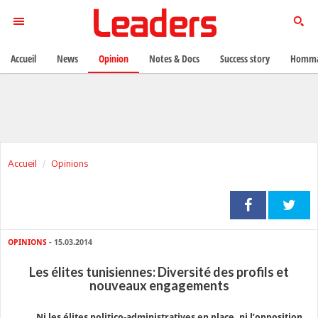
Accueil
News
Opinion
Notes & Docs
Success story
Homma
Accueil
Opinions
OPINIONS
- 15.03.2014
Les élites tunisiennes: Diversité des profils et
nouveaux engagements
Ni les élites politico-administratives en place, ni l’opposition