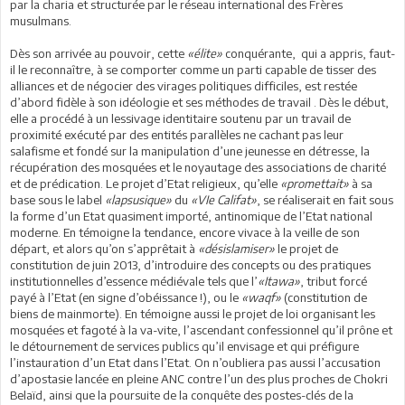
par la charia et structurée par le réseau international des Frères
musulmans.
Dès son arrivée au pouvoir, cette
«élite»
conquérante, qui a appris, faut-
il le reconnaître, à se comporter comme un parti capable de tisser des
alliances et de négocier des virages politiques difficiles, est restée
d’abord fidèle à son idéologie et ses méthodes de travail . Dès le début,
elle a procédé à un lessivage identitaire soutenu par un travail de
proximité exécuté par des entités parallèles ne cachant pas leur
salafisme et fondé sur la manipulation d’une jeunesse en détresse, la
récupération des mosquées et le noyautage des associations de charité
et de prédication. Le projet d’Etat religieux, qu’elle
«promettait»
à sa
base sous le label
«lapsusique»
du
«VIe Califat»
, se réaliserait en fait sous
la forme d’un Etat quasiment importé, antinomique de l’Etat national
moderne. En témoigne la tendance, encore vivace à la veille de son
départ, et alors qu’on s’apprêtait à
«désislamiser»
le projet de
constitution de juin 2013, d’introduire des concepts ou des pratiques
institutionnelles d’essence médiévale tels que l’
«Itawa»
, tribut forcé
payé à l’Etat (en signe d’obéissance !), ou le
«waqf»
(constitution de
biens de mainmorte). En témoigne aussi le projet de loi organisant les
mosquées et fagoté à la va-vite, l’ascendant confessionnel qu’il prône et
le détournement de services publics qu’il envisage et qui préfigure
l’instauration d’un Etat dans l’Etat. On n’oubliera pas aussi l’accusation
d’apostasie lancée en pleine ANC contre l’un des plus proches de Chokri
Belaïd, ainsi que la poursuite de la conquête des postes-clés de la