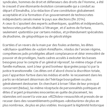
syndicales, hommes de droit et défenseurs des droits de l’Homme, a été
le creuset d’une étonnante évolution consensuelle qui a conduit au
départ d’Ennahdha, à la rédaction d’une constitution globalement
acceptable et à la formation d’un gouvernement de technocrates
indépendants censés mener le pays aux élections (fin 2014).
A ceux-là s’ajoutent des experts authentiques, qualifiés et indépendants,
technocrates parfois établis à l’étranger, et d’autres de fortune,
seulement
«patentés»
par certains médias, et prétendument spécialistes
de jihadisme, de géopolitique ou de géostratégie.
Ecartées d’un revers de la main par des foules ardentes, les élites
«déchues»
qualifiées de
«azlam Annidham»
, résidus de l’ancien régime,
compétences jadis privilégiées alliant complaisance et désir immodéré de
pouvoir et de privilèges, hauts cadres acculés à exécuter les basses
besognes pour le compte d’un général répressif, lui-même otage d’une
famille mafieuse, sont à leur grand bonheur épargnées jusqu’ici par la
justice transitionnelle. Ces élites ont d’abord choisi la discrétion totale,
puis l’apparition furtive dans les médias et enfin le recasement dans les
partis se réclamant désormais de l’héritage bourguibien ou plus
généralement destourien. En cherchant à briser l’élan de leur principal
concurrent (Nidaa), lui-même réceptacle de personnalités politiques et
élites d’argent présumées innocentes en quête de placement, les
islamistes ont ouvert la voie aux
«RCDistes»
ressuscités et pressés de se
recaser dans des rassemblements politiques
«destouriens»
de plus en
plus nombreux, de plus en plus visibles. Invoquant la légitimité historique