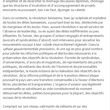
d’amplifier et de diversifier le chômage des jeunes diplômés, chômage
que les structures d’incubation et d’accompagnement de projets
innovants ne pouvaient, loin s’en faut, éponger ou ralentir.
Dans ce contexte, la révolution tunisienne, bien qu’acéphale et orpheline
de toutes les élites tunisiennes, a pourtant bien eu lieu, déclenchée par
les marginaux et les exclus. Mais, aucune révolution n’aurait survécu en
l’absence de leadership, ou en ayant des élites indifférentes ou peu
influentes. En Tunisie, des groupes d’acteurs engagés et entreprenants
(avocats et syndicalistes d’abord) sont intervenus pour encadrer les
mouvements sociaux à leur
«stade insurrectionnel régional»
. Dans la
«phase gouvernementale provisoire»
, ils ont agi en plus grand nombre
pour piloter les réformes politiques et électorales nécessaires à la
préservation des objectifs de la révolution. Formée de syndicalistes,
d’universitaires, d’avocats et magistrats, de représentants des partis
politiques, de militants des droits de l’Homme et de personnalités
indépendantes, la Haute instance de la réalisation des objectifs de la
révolution, de la réforme politique et de la transition démocratique
poussait le pays vers une transition consensuelle à la faveur d’élections
libres, pluralistes et transparentes. L’urgence d’asseoir une légitimité
consensuelle se substituant au vide constitutionnel du moment
détournait les élites, petites bourgeoises pour la plupart, des objectifs
sociaux de la révolution.
Comptant sur son réseau
«dormant»
de militants et sur des