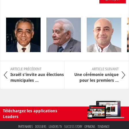
ARTICLE PRÉCÉDENT
ARTICLE SUIVANT
Israël s'invite aux élections
Une cérémonie unique
municipales ...
pour les premiers ...
Téléchargez les applications
Leaders
PARTENAIRES
DOSSIERS
LEADERS TV
SUCCESS STORY
OPINIONS
TENDANCE