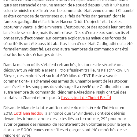
qui s'est retranché dans une maison de Raoued depuis lundi à 13 heures
selon le ministre de l'Intérieur. Le commando était venu du mont Chaambi
et était composé de terroristes qualifiés de "très dangereux" dont le
fameux gadhgadhi et l'artificier Naceur Dridi. L'objectif était de les
capturer vivants, a dit le ministre. C'est pourquoi des appels leur ont été
lancés de se rendre, mais ils ont refusé. Deux d'entre eux sont sortis et
ont essayé d'actionner leur ceinture explosive au milieu des forces de
sécurité. Ils ont été aussitôt abattus. L'un d'eux était Gadhgadhi qui a été
formellement identifié. Les cinq autre membres du commando ont été
abattus lors des échanges de tirs.
Dans la maison où ils s'étaient retranchés, les forces de sécurité ont
découvert un véritable arsenal : trois fusils-mitrailleurs Kalachnikov, un
Steyer, des explosifs et surtout 600 kilos de TNT. Reste à savoir
comment ont-ils acheminé ces armes du Chaambi avant de les stocker
sans éveiller les soupçons du voisinage. Il a révélé que Gadhgadhi et un
autre membre du commando, dénommé Alaeddine Najhi ont tué des
soldats au Chambi et pris part à
l'assassinat de Chokri BelaÏd
.
Faisant le bilan de la lutte antiterroriste du ministère de l'Intérieur en
2013,
Lotfi Ben Jeddou
a annoncé que 1343 individus ont été déférés
devant les tribunaux pour des actes liés au terrorisme, 293 pour pour
avoir organisé des réseaux de recrutement de volontaires pour la Syrie,
alors que 8000 jeunes entre filles et garçons ont été empêchés de se
rendre en Syrie.