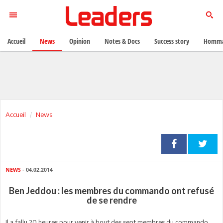
Accueil
News
Opinion
Notes & Docs
Success story
Homma
Accueil
News
NEWS
- 04.02.2014
Ben Jeddou : les membres du commando ont refusé
de se rendre
Il a fallu 20 heures pour venir à bout des sept membres du commando