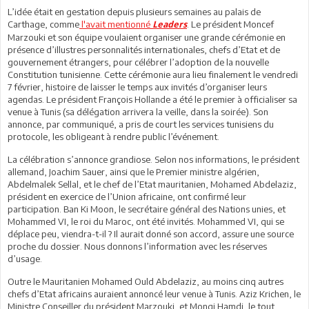
L’idée était en gestation depuis plusieurs semaines au palais de
Carthage, comme
l'avait mentionné
. Le président Moncef
Leaders
Marzouki et son équipe voulaient organiser une grande cérémonie en
présence d’illustres personnalités internationales, chefs d’Etat et de
gouvernement étrangers, pour célébrer l’adoption de la nouvelle
Constitution tunisienne. Cette cérémonie aura lieu finalement le vendredi
7 février, histoire de laisser le temps aux invités d’organiser leurs
agendas. Le président François Hollande a été le premier à officialiser sa
venue à Tunis (sa délégation arrivera la veille, dans la soirée). Son
annonce, par communiqué, a pris de court les services tunisiens du
protocole, les obligeant à rendre public l’événement.
La célébration s’annonce grandiose. Selon nos informations, le président
allemand, Joachim Sauer, ainsi que le Premier ministre algérien,
Abdelmalek Sellal, et le chef de l’Etat mauritanien, Mohamed Abdelaziz,
président en exercice de l’Union africaine, ont confirmé leur
participation. Ban Ki Moon, le secrétaire général des Nations unies, et
Mohammed VI, le roi du Maroc, ont été invités. Mohammed VI, qui se
déplace peu, viendra-t-il ? Il aurait donné son accord, assure une source
proche du dossier. Nous donnons l’information avec les réserves
d’usage.
Outre le Mauritanien Mohamed Ould Abdelaziz, au moins cinq autres
chefs d’Etat africains auraient annoncé leur venue à Tunis. Aziz Krichen, le
Ministre Conseiller du président Marzouki, et Mongi Hamdi, le tout