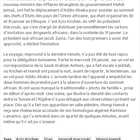
nouveau ministre des Affaires étrangères du gouvernement Mehdi
Jomaâ, ont fait le déplacement d’Addis-Abeba pour assister au sommet
des chefs d’Etats des pays de l’Union africaine, qui était organisé les 30
et 31 janvier en Ethiopie. C’est Aziz Krichen, en VRP du président
Marzouki, qui s’est chargé de distribuer personnellement les cartons
d’invitation aux dirigeants africains, dans la matinée du 31 janvier. Le
président sud-africain Jacob Zuma, l’un des tout premiers à avoir été
approché, a décliné l'invitation.
Le voyage, improvisé à la dernière minute, n’a pas été de tout repos
pour la délégation tunisienne. Partie le mercredi 29 janvier, sur un vol en
correspondance de la Saudi Arabian Airlines, qui a fait escale à Jeddah,
ou Krichen et Hamdi ont passé la nuit, avant de repartir, le lendemain, sur
un vol pour Addis-Abeba. L’arrivée tardive de l’appareil a empêché les
deux hommes de prendre part à la séance d’ouverture du sommet
africain. Ils ont aussi manqué la traditionnelle « photo de famille », prise
en début d’après-midi. Une scène, qui illustre la densité des contacts
entre la Tunisie et l’Algérie n’a pas échappé aux observateurs présent sur
place. Dès qu’il a fait son apparition en salle plénière, Mongi Hamdi a
reçu une chaleureuse accolade de son homologue algérien Ramtane
Lamamra, qui l’a entrainé dans un aparté de quelques minutes, avant
même qu’il n’ait pu s’asseoir…
:
Aziz Krichen
Fran
moncef marzouki
Mongi Hamdi
Tags