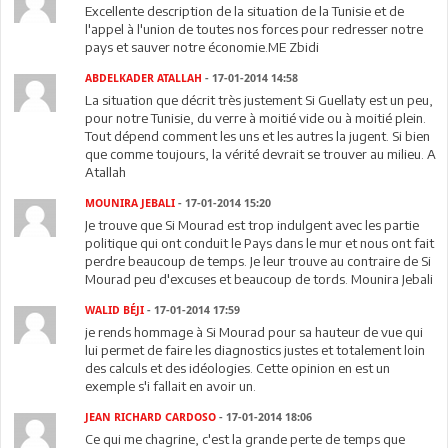
Excellente description de la situation de la Tunisie et de
l'appel à l'union de toutes nos forces pour redresser notre
pays et sauver notre économie.ME Zbidi
ABDELKADER ATALLAH
- 17-01-2014 14:58
La situation que décrit très justement Si Guellaty est un peu,
pour notre Tunisie, du verre à moitié vide ou à moitié plein.
Tout dépend comment les uns et les autres la jugent. Si bien
que comme toujours, la vérité devrait se trouver au milieu. A
Atallah
MOUNIRA JEBALI
- 17-01-2014 15:20
Je trouve que Si Mourad est trop indulgent avec les partie
politique qui ont conduit le Pays dans le mur et nous ont fait
perdre beaucoup de temps. Je leur trouve au contraire de Si
Mourad peu d'excuses et beaucoup de tords. Mounira Jebali
WALID BÉJI
- 17-01-2014 17:59
je rends hommage à Si Mourad pour sa hauteur de vue qui
lui permet de faire les diagnostics justes et totalement loin
des calculs et des idéologies. Cette opinion en est un
exemple s'i fallait en avoir un.
JEAN RICHARD CARDOSO
- 17-01-2014 18:06
Ce qui me chagrine, c'est la grande perte de temps que