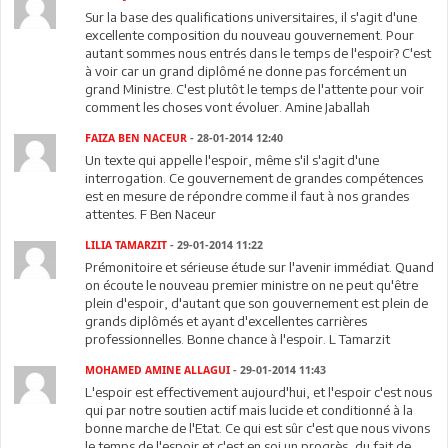
Sur la base des qualifications universitaires, il s'agit d'une
excellente composition du nouveau gouvernement. Pour
autant sommes nous entrés dans le temps de l'espoir? C'est
à voir car un grand diplômé ne donne pas forcément un
grand Ministre. C'est plutôt le temps de l'attente pour voir
comment les choses vont évoluer. Amine Jaballah
FAIZA BEN NACEUR
- 28-01-2014 12:40
Un texte qui appelle l'espoir, même s'il s'agit d'une
interrogation. Ce gouvernement de grandes compétences
est en mesure de répondre comme il faut à nos grandes
attentes. F Ben Naceur
LILIA TAMARZIT
- 29-01-2014 11:22
Prémonitoire et sérieuse étude sur l'avenir immédiat. Quand
on écoute le nouveau premier ministre on ne peut qu'être
plein d'espoir, d'autant que son gouvernement est plein de
grands diplômés et ayant d'excellentes carrières
professionnelles. Bonne chance à l'espoir. L Tamarzit
MOHAMED AMINE ALLAGUI
- 29-01-2014 11:43
L'espoir est effectivement aujourd'hui, et l'espoir c'est nous
qui par notre soutien actif mais lucide et conditionné à la
bonne marche de l'Etat. Ce qui est sûr c'est que nous vivons
le temps de l'espoir et c'est en soi un progrès, du fait de