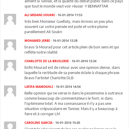
aiment la Tunisie, et la qualité du débat public dans ce pays
que tout le monde veut voir réussir. Y BENNATTAR
ALI MIDANI SOUKRI
- 16-01-2014 11:53
trés bien Monsieur Guellaty, mais écrivez un peu plus
souvent car votre pensée est juste et votre plume
pareillement.Ali Soukri
MOHAMED JERBI
- 16-01-2014 12:28
bravo Si Mourad pour cet article plein de bon sens et qui
reflète notre réalité.
CHARLOTTE DE LA BRUSLERIE
- 16-01-2014 12:34
Enfin Mourad est de retour avec une opinion dense, dans
laquelle la rectitude de sa pensée éclate à chaque phrase.
Bravo l'artiste! Charlotte DLB
LATIFA MAMOGHLI
- 16-01-2014 14:54
Belle opinion qui ne verse ni dans le pessimisme à outrance
comme beaucoup de commentateurs le font, ni dans
l'optimisme béat. A ma connaissance il n'y a pas une
situation crépusculaire en Tunisie. Mais il y a beaucoup à
faire et à corriger.LM
CAROLINE GARCIA
- 16-01-2014 15:20