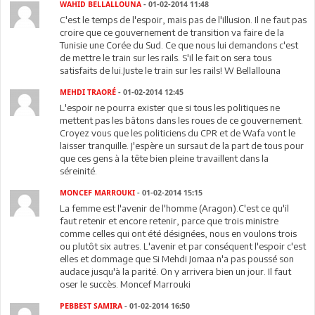
WAHID BELLALLOUNA
- 01-02-2014 11:48
C'est le temps de l'espoir, mais pas de l'illusion. Il ne faut pas
croire que ce gouvernement de transition va faire de la
Tunisie une Corée du Sud. Ce que nous lui demandons c'est
de mettre le train sur les rails. S'il le fait on sera tous
satisfaits de lui.Juste le train sur les rails! W Bellallouna
MEHDI TRAORÉ
- 01-02-2014 12:45
L'espoir ne pourra exister que si tous les politiques ne
mettent pas les bâtons dans les roues de ce gouvernement.
Croyez vous que les politiciens du CPR et de Wafa vont le
laisser tranquille. J'espère un sursaut de la part de tous pour
que ces gens à la tête bien pleine travaillent dans la
séreinité.
MONCEF MARROUKI
- 01-02-2014 15:15
La femme est l'avenir de l'homme (Aragon).C'est ce qu'il
faut retenir et encore retenir, parce que trois ministre
comme celles qui ont été désignées, nous en voulons trois
ou plutôt six autres. L'avenir et par conséquent l'espoir c'est
elles et dommage que Si Mehdi Jomaa n'a pas poussé son
audace jusqu'à la parité. On y arrivera bien un jour. Il faut
oser le succès. Moncef Marrouki
PEBBEST SAMIRA
- 01-02-2014 16:50