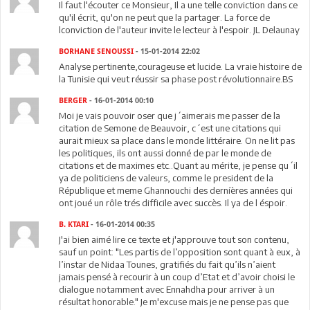
Il faut l'écouter ce Monsieur, Il a une telle conviction dans ce
qu'il écrit, qu'on ne peut que la partager. La force de
lconviction de l'auteur invite le lecteur à l'espoir. JL Delaunay
BORHANE SENOUSSI
- 15-01-2014 22:02
Analyse pertinente,courageuse et lucide. La vraie histoire de
la Tunisie qui veut réussir sa phase post révolutionnaire.BS
BERGER
- 16-01-2014 00:10
Moi je vais pouvoir oser que j´aimerais me passer de la
citation de Semone de Beauvoir, c´est une citations qui
aurait mieux sa place dans le monde littéraire. On ne lit pas
les politiques, ils ont aussi donné de par le monde de
citations et de maximes etc..Quant au mérite, je pense qu´il
ya de politiciens de valeurs, comme le president de la
République et meme Ghannouchi des derníères années qui
ont joué un rôle trés difficile avec succès. Il ya de l éspoir.
B. KTARI
- 16-01-2014 00:35
J'ai bien aimé lire ce texte et j'approuve tout son contenu,
sauf un point: "Les partis de l’opposition sont quant à eux, à
l’instar de Nidaa Tounes, gratifiés du fait qu’ils n’aient
jamais pensé à recourir à un coup d’Etat et d’avoir choisi le
dialogue notamment avec Ennahdha pour arriver à un
résultat honorable." Je m'excuse mais je ne pense pas que