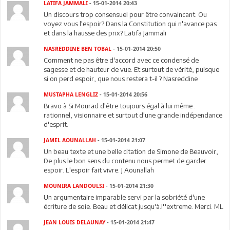
LATIFA JAMMALI
- 15-01-2014 20:43
Un discours trop consensuel pour être convaincant. Ou
voyez vous l'espoir? Dans la Constitution qui n'avance pas
et dans la hausse des prix? Latifa Jammali
NASREDDINE BEN TOBAL
- 15-01-2014 20:50
Comment ne pas être d'accord avec ce condensé de
sagesse et de hauteur de vue. Et surtout de vérité, puisque
si on perd espoir, que nous restera t-il ? Nasreddine
MUSTAPHA LENGLIZ
- 15-01-2014 20:56
Bravo à Si Mourad d'être toujours égal à lui même :
rationnel, visionnaire et surtout d'une grande indépendance
d'esprit.
JAMEL AOUNALLAH
- 15-01-2014 21:07
Un beau texte et une belle citation de Simone de Beauvoir,
De plus le bon sens du contenu nous permet de garder
espoir. L'espoir fait vivre. J Aounallah
MOUNIRA LANDOULSI
- 15-01-2014 21:30
Un argumentaire imparable servi par la sobriété d'une
écriture de soie. Beau et délicat jusqu'à.l''extreme. Merci. ML
JEAN LOUIS DELAUNAY
- 15-01-2014 21:47