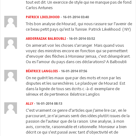
tout est dit. Un exercice de style qui ne manque pas de fond.
Carlos Antunes
PATRICK LIKELIHOOD
- 16-01-2014 03:40
Très bon analyse de Mourad, qui nous rassure sur l'avenir de
ce beau petit pays qu'est la Tunisie. Patrick Likelihood. ( NY)
ABDERRAZAK BALBOUBLI
- 16-01-2014 03:52
On aimerait voir les choses s'arranger. Mais quand vous
voyez des ministres encore en fonction qui se permettent
d'envoyer des flèches à Monsieur Jemaa, c'est désespérant.
Ou es l'amour du pays dans ces déclarations? A Balboubli
BÉATRICE LANGLOIS
- 16-01-2014 07:56
On ne guérit les maux que par des mots et non par les
disputes et les surenchères. Le plaidoyer de Mourad. Est
dans la lignée de tous ses écrits c.-à-d. exemplaire de
sérieux et de pertinence. Béatrice Langlos
ALLY
- 16-01-2014 08:13
C'est vraiment ce genre d'articles que j'aime lire car, en le
parcourant, je n'ai jamais senti des idées plutôt issues de la
passion de l'auteur que de la raison. Une analyse, à mon
avis, correcte, raisonnable et rationnelle. Monsieur a bien
décrit ce qui s'est passé avec tant d'objectivité et de