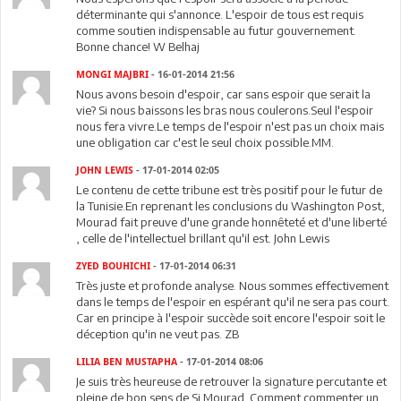
déterminante qui s'annonce. L'espoir de tous est requis
comme soutien indispensable au futur gouvernement.
Bonne chance! W Belhaj
MONGI MAJBRI
- 16-01-2014 21:56
Nous avons besoin d'espoir, car sans espoir que serait la
vie? Si nous baissons les bras nous coulerons.Seul l'espoir
nous fera vivre.Le temps de l'espoir n'est pas un choix mais
une obligation car c'est le seul choix possible.MM.
JOHN LEWIS
- 17-01-2014 02:05
Le contenu de cette tribune est très positif pour le futur de
la Tunisie.En reprenant les conclusions du Washington Post,
Mourad fait preuve d'une grande honnêteté et d'une liberté
, celle de l'intellectuel brillant qu'il est. John Lewis
ZYED BOUHICHI
- 17-01-2014 06:31
Très juste et profonde analyse. Nous sommes effectivement
dans le temps de l'espoir en espérant qu'il ne sera pas court.
Car en principe à l'espoir succède soit encore l'espoir soit le
déception qu'in ne veut pas. ZB
LILIA BEN MUSTAPHA
- 17-01-2014 08:06
Je suis très heureuse de retrouver la signature percutante et
pleine de bon sens de Si Mourad. Comment commenter un