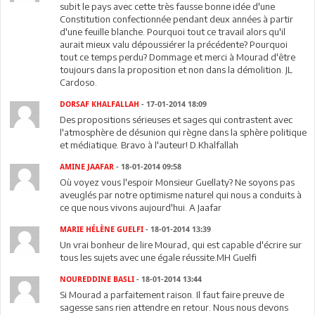
subit le pays avec cette très fausse bonne idée d'une
Constitution confectionnée pendant deux années à partir
d'une feuille blanche. Pourquoi tout ce travail alors qu'il
aurait mieux valu dépoussiérer la précédente? Pourquoi
tout ce temps perdu? Dommage et merci à Mourad d'être
toujours dans la proposition et non dans la démolition. JL
Cardoso.
DORSAF KHALFALLAH
- 17-01-2014 18:09
Des propositions sérieuses et sages qui contrastent avec
l'atmosphère de désunion qui règne dans la sphère politique
et médiatique. Bravo à l'auteur! D.Khalfallah
AMINE JAAFAR
- 18-01-2014 09:58
Où voyez vous l'espoir Monsieur Guellaty? Ne soyons pas
aveuglés par notre optimisme naturel qui nous a conduits à
ce que nous vivons aujourd'hui. A Jaafar
MARIE HÉLÈNE GUELFI
- 18-01-2014 13:39
Un vrai bonheur de lire Mourad, qui est capable d'écrire sur
tous les sujets avec une égale réussite.MH Guelfi
NOUREDDINE BASLI
- 18-01-2014 13:44
Si Mourad a parfaitement raison. Il faut faire preuve de
sagesse sans rien attendre en retour. Nous nous devons