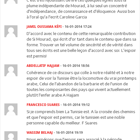
C'est très réjouissant de lire ces quelques lignes sous la
plume indépendante de Mourad, à lui seul un concentré
d'indépendance, de connaissance et d'éloquence. Aussi bon
à l'oral qu'a l'ecrit.Caroline Garcia
JAMIL OUSSAMA KÉFI
- 16-01-2014 17:24
D'accord avec le contenu de cette remarquable contribution
de Si Mourad, qui écrit d'or tant dans le contenu que dans sa
forme. Trouver un tel volume de sincérité et de vérité dans
tous ses écrits est une belle leçon d'accord avec soi. L'espoir
est permis!
ABDELLATIF HAJJAM
- 16-01-2014 18:56
Cohérence de ce discours qui colle à notre réalité et à notre
espoir de voir la Tunisie être la locomotive du vrai printemps
arabe, Celui de l'abandon de la barbarie et de l'union de
toutes les composantes des pays qui vivent actuellement
plutôt l'enfer arabe.A Hajjam
FRANCESCO SUARES
- 16-01-2014 19:12
Si je comprends bien La Tunisie est. A la croisée des chemins
et que l'espoir est permis, car le tunisien est une noble
personne capable du meilleur. F Suares
WASSIM BELHAJ
- 16-01-2014 19:19
Nous espérons que l'espoir sera associé à la période