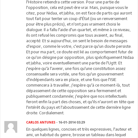
l'Histoire retiendra cette version. Pour une partie de
l'opposition, cela est peut-êre vrai. Mais, puisque vous le
citez, pour Nidaa, et Jabha, on est face de partis qui auront
tout fait pour tenter un coup d'État (ou un renversement
pour être plus précis), et n'ont pas vraiment choisi le
dialogue. Il a fallu l'aide d'un quartet, et même à ce niveau,
ils ont refusé les compromis que tous avaient, au final,
accepté. Et si aujourd'hui, on sent le besoin de messages
d'espoir, comme le votre, c'est parce qu'un doute persiste.
Et pour ma part, ce doute est lié au comportement futur de
ce qu'on désigne par opposition, plus spécifiquement Nidaa
et Jabha, voire eventuellement une partie de l'Ugtt. Et
j'espère qu'à l'avenir, une fois qu'une constitution assez
consensuelle sera votée, une fois qu'un gouvernement
d'indépendants sera en place, et une fois que l'ISIE
commencera à travailler, j'espère qu'à ce moment-là, tout
dépassement de cette opposition sera fermement et
publiquement condamnée; j'espère que nos intellectuels
feront enfin la part des choses, et qu'ils n'auront en tête que
l'intérêt du pays et l'aboutissement de cette dernière ligne
droite. Cordialement.
CARLOS ANTUNES
- 16-01-2014 03:29
En quelques lignes, concises et très expressives, l'auteur et
ami, un habitué du genre, brosse un tableau dans lequel