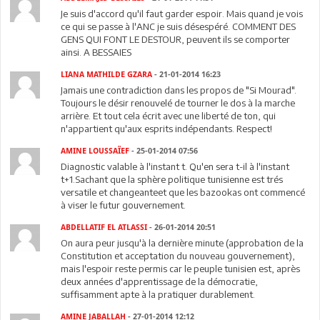
Je suis d'accord qu'il faut garder espoir. Mais quand je vois
ce qui se passe à l'ANC je suis désespéré. COMMENT DES
GENS QUI FONT LE DESTOUR, peuvent ils se comporter
ainsi. A BESSAIES
LIANA MATHILDE GZARA
- 21-01-2014 16:23
Jamais une contradiction dans les propos de "Si Mourad".
Toujours le désir renouvelé de tourner le dos à la marche
arrière. Et tout cela écrit avec une liberté de ton, qui
n'appartient qu'aux esprits indépendants. Respect!
AMINE LOUSSAÏEF
- 25-01-2014 07:56
Diagnostic valable à l'instant t. Qu'en sera t-il à l'instant
t+1.Sachant que la sphère politique tunisienne est trés
versatile et changeanteet que les bazookas ont commencé
à viser le futur gouvernement.
ABDELLATIF EL ATLASSI
- 26-01-2014 20:51
On aura peur jusqu'à la dernière minute (approbation de la
Constitution et acceptation du nouveau gouvernement),
mais l'espoir reste permis car le peuple tunisien est, après
deux années d'apprentissage de la démocratie,
suffisamment apte à la pratiquer durablement.
AMINE JABALLAH
- 27-01-2014 12:12