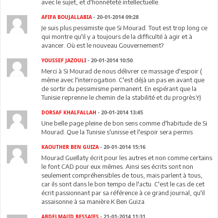
avec le sujet, et d'honnêteté intellectuelle.
AFIFA BOUJALLABIA
- 20-01-2014 09:28
Je suis plus pessimiste que Si Mourad. Tout est trop long ce
qui montre qu'il y a toujours de la difficulté à agir et à
avancer. Où est le nouveau Gouvernement?
YOUSSEF JAZOULI
- 20-01-2014 10:50
Merci à Si Mourad de nous délivrer ce massage d'espoir (
même avec l'interrogation. C'est déjà un pas en avant que
de sortir du pessimisme permanent. En espérant que la
Tunisie reprenne le chemin de la stabilité et du progrès.YJ
DORSAF KHALFALLAH
- 20-01-2014 13:45
Une belle page pleine de bon sens comme d'habitude de Si
Mourad. Que la Tunisie s'unisse et l'espoir sera permis
KAOUTHER BEN GUIZA
- 20-01-2014 15:16
Mourad Guellaty écrit pour les autres et non comme certains
le font CAD pour eux mêmes. Ainsi ses écrits sont non
seulement compréhensibles de tous, mais parlent à tous,
car ils sont dans le bon tempo de l'actu. C'est le cas de cet
écrit passionnant par sa référence à ce grand journal, qu'il
assaisonne à sa manière.K Ben Guiza
ABDELMAJID BESSAIES
- 21-01-2014 11:31