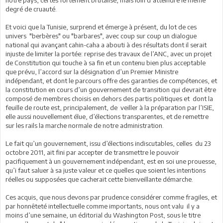
notre pays, certes fortement brutalisé, mais loin d’atteindre le même
degré de cruauté.
Et voici que la Tunisie, surprend et émerge à présent, du lot de ces
univers "berbères" ou "barbares", avec coup sur coup un dialogue
national qui avançant cahin-caha a abouti à des résultats dont il serait
injuste de limiter la portée: reprise des travaux de l’ANC, avec un projet
de Constitution qui touche à sa fin et un contenu bien plus acceptable
que prévu, l’accord sur la désignation d’un Premier Ministre
indépendant, et dont le parcours offre des garanties de compétences, et
la constitution en cours d’un gouvernement de transition qui devrait être
composé de membres choisis en dehors des partis politiques et dont la
feuille de route est, principalement, de veiller à la préparation par l’ISIE,
elle aussi nouvellement élue, d’élections transparentes, et de remettre
sur les rails la marche normale de notre administration.
Le fait qu’un gouvernement, issu d’élections indiscutables, celles du 23
octobre 2011, ait fini par accepter de transmettre le pouvoir
pacifiquement à un gouvernement indépendant, est en soi une prouesse,
qu’i faut saluer à sa juste valeur et ce quelles que soient les intentions
réelles ou supposées que cacherait cette bienveillante démarche.
Ces acquis, que nous devons par prudence considérer comme fragiles, et
par honnêteté intellectuelle comme importants, nous ont valu il y a
moins d’une semaine, un éditorial du Washington Post, sous le titre