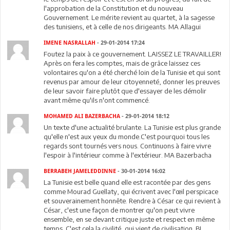
l'approbation de la Constitution et du nouveau
Gouvernement. Le mérite revient au quartet, à la sagesse
des tunisiens, et à celle de nos dirigeants. MA Allagui
IMENE NASRALLAH
- 29-01-2014 17:24
Foutez la paix à ce gouvernement. LAISSEZ LE TRAVAILLER!
Après on fera les comptes, mais de grâce laissez ces
volontaires qu'on a été cherché loin de la Tunisie et qui sont
revenus par amour de leur citoyenneté, donner les preuves
de leur savoir faire plutôt que d'essayer de les démolir
avant même qu'ils n'ont commencé.
MOHAMED ALI BAZERBACHA
- 29-01-2014 18:12
Un texte d'une actualité brulante. La Tunisie est plus grande
qu'elle n'est aux yeux du monde.C'est pourquoi tous les
regards sont tournés vers nous. Continuons à faire vivre
l'espoir à l'intérieur comme à l'extérieur. MA Bazerbacha
BERRABEH JAMELEDDINNE
- 30-01-2014 16:02
La Tunisie est belle quand elle est racontée par des gens
comme Mourad Guellaty, qui écrivent avec l'œil perspicace
et souverainement honnête. Rendre à César ce qui revient à
César, c'est une façon de montrer qu'on peut vivre
ensemble, en se devant critique juste et respect en même
temps. C'est cela la civilité, qui vient de civilisation. BJ