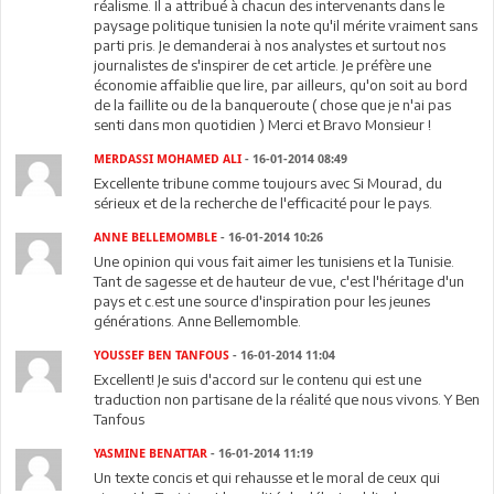
réalisme. Il a attribué à chacun des intervenants dans le
paysage politique tunisien la note qu'il mérite vraiment sans
parti pris. Je demanderai à nos analystes et surtout nos
journalistes de s'inspirer de cet article. Je préfère une
économie affaiblie que lire, par ailleurs, qu'on soit au bord
de la faillite ou de la banqueroute ( chose que je n'ai pas
senti dans mon quotidien ) Merci et Bravo Monsieur !
MERDASSI MOHAMED ALI
- 16-01-2014 08:49
Excellente tribune comme toujours avec Si Mourad, du
sérieux et de la recherche de l'efficacité pour le pays.
ANNE BELLEMOMBLE
- 16-01-2014 10:26
Une opinion qui vous fait aimer les tunisiens et la Tunisie.
Tant de sagesse et de hauteur de vue, c'est l'héritage d'un
pays et c.est une source d'inspiration pour les jeunes
générations. Anne Bellemomble.
YOUSSEF BEN TANFOUS
- 16-01-2014 11:04
Excellent! Je suis d'accord sur le contenu qui est une
traduction non partisane de la réalité que nous vivons. Y Ben
Tanfous
YASMINE BENATTAR
- 16-01-2014 11:19
Un texte concis et qui rehausse et le moral de ceux qui