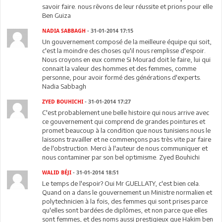
savoir faire. nous rêvons de leur réussite et prions pour elle
Ben Guiza
NADIA SABBAGH
- 31-01-2014 17:15
Un gouvernement composé de la meilleure équipe qui soit,
c'est la moindre des choses qu'il nous remplisse d'espoir.
Nous croyons en eux comme Si Mourad doit le faire, lui qui
connait la valeur des hommes et des femmes, comme
personne, pour avoir formé des générations d'experts.
Nadia Sabbagh
ZYED BOUHICHI
- 31-01-2014 17:27
C'est probablement une belle histoire qui nous arrive avec
ce gouvernement qui comprend de grandes pointures et
promet beaucoup à la condition que nous tunisiens nous le
laissons travailler et ne commençons pas très vite par faire
de l'obstruction. Merci à l'auteur de nous communiquer et
nous contaminer par son bel optimisme. Zyed Bouhichi
WALID BÉJI
- 31-01-2014 18:51
Le temps de l'espoir? Oui Mr GUELLATY, c'est bien cela.
Quand on a dans le gouvernement un Ministre normalien et
polytechnicien à la fois, des femmes qui sont prises parce
qu'elles sont bardées de diplômes, et non parce que elles
sont femmes, et des noms aussi prestigieux que Hakim ben