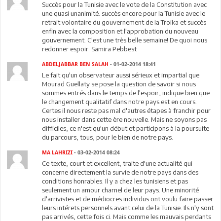
Succès pour la Tunisie avec le vote de la Constitution avec
une quasi unanimité. succès encore pour la Tunisie avec le
retrait volontaire du gouvernement de la Troika et succès
enfin avec la composition et l'approbation du nouveau
gouvernement. C'est une très belle semaine! De quoi nous
redonner espoir. Samira Pebbest
ABDELJABBAR BEN SALAH
- 01-02-2014 18:41
Le fait qu'un observateur aussi sérieux et impartial que
Mourad Guellaty se pose la question de savoir si nous
sommes entrés dans le temps de l'espoir, indique bien que
le changement qualitatif dans notre pays est en cours.
Certes il nous reste pas mal d'autres étapes à franchir pour
nous installer dans cette ère nouvelle. Mais ne soyons pas
difficiles, ce n'est qu'un début et participons à la poursuite
du parcours, tous, pour le bien de notre pays.
MA LAHRIZI
- 03-02-2014 08:24
Ce texte, court et excellent, traite d'une actualité qui
concerne directement la survie de notre pays dans des
conditions honrables. Il y a chez les tunisiens et pas
seulement un amour charnel de leur pays. Une minorité
d'arrivistes et de médiocres individus ont voulu faire passer
leurs intérets personnels avant celui de la Tunisie. Ils n'y sont
pas arrivés, cette fois ci. Mais comme les mauvais perdants