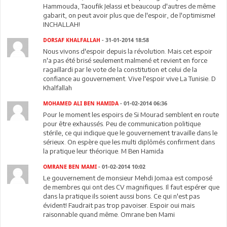
Hammouda, Taoufik Jelassi et beaucoup d'autres de même
gabarit, on peut avoir plus que de l'espoir, de l'optimisme!
INCHALLAH!
DORSAF KHALFALLAH
- 31-01-2014 18:58
Nous vivons d'espoir depuis la révolution. Mais cet espoir
n'a pas été brisé seulement malmené et revient en force
ragaillardi par le vote de la constitution et celui de la
confiance au gouvernement. Vive l'espoir vive La Tunisie. D
Khalfallah
MOHAMED ALI BEN HAMIDA
- 01-02-2014 06:36
Pour le moment les espoirs de Si Mourad semblent en route
pour être exhaussés. Peu de communication politique
stérile, ce qui indique que le gouvernement travaille dans le
sérieux. On espère que les multi diplômés confirment dans
la pratique leur théorique. M Ben Hamida
OMRANE BEN MAMI
- 01-02-2014 10:02
Le gouvernement de monsieur Mehdi Jomaa est composé
de membres qui ont des CV magnifiques. Il faut espérer que
dans la pratique ils soient aussi bons. Ce qui n'est pas
évident! Faudrait pas trop pavoiser. Espoir oui mais
raisonnable quand même. Omrane ben Mami