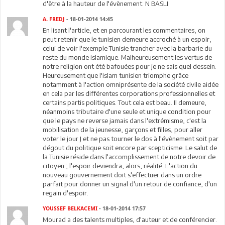
d'être à la hauteur de l'évènement. N BASLI
A. FREDJ
- 18-01-2014 14:45
En lisant l'article, et en parcourant les commentaires, on
peut retenir que le tunisien demeure accroché à un espoir,
celui de voir l'exemple Tunisie trancher avec la barbarie du
reste du monde islamique. Malheureusement les vertus de
notre religion ont été bafouées pour je ne sais quel dessein.
Heureusement que l'islam tunisien triomphe grâce
notamment à l'action omniprésente de la société civile aidée
en cela par les différentes corporations professionnelles et
certains partis politiques. Tout cela est beau. Il demeure,
néanmoins tributaire d'une seule et unique condition pour
que le pays ne reverse jamais dans l'extrémisme, c'est la
mobilisation de la jeunesse, garçons et filles, pour aller
voter le jour J et ne pas tourner le dos à l'évènement soit par
dégout du politique soit encore par scepticisme. Le salut de
la Tunisie réside dans l'accomplissement de notre devoir de
citoyen ; l'espoir deviendra, alors, réalité. L'action du
nouveau gouvernement doit s'effectuer dans un ordre
parfait pour donner un signal d'un retour de confiance, d'un
regain d'espoir.
YOUSSEF BELKACEMI
- 18-01-2014 17:57
Mourad a des talents multiples, d'auteur et de conférencier.