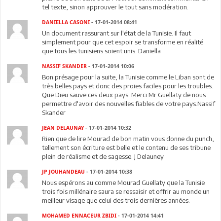
tel texte, sinon approuver le tout sans modération.
DANIELLA CASONI
- 17-01-2014 08:41
Un document rassurant sur l'état de la Tunisie. Il faut
simplement pour que cet espoir se transforme en réalité
que tous les tunisiens soient unis. Daniella
NASSIF SKANDER
- 17-01-2014 10:06
Bon présage pour la suite, la Tunisie comme le Liban sont de
très belles pays et donc des proies faciles pour les troubles.
Que Dieu sauve ces deux pays. Merci Mr Guellaty de nous
permettre d'avoir des nouvelles fiables de votre pays.Nassif
Skander
JEAN DELAUNAY
- 17-01-2014 10:32
Rien que de lire Mourad de bon matin vous donne du punch,
tellement son écriture est belle et le contenu de ses tribune
plein de réalisme et de sagesse. J Delauney
JP JOUHANDEAU
- 17-01-2014 10:38
Nous espérons au comme Mourad Guellaty que la Tunisie
trois fois millénaire saura se ressaisir et offrir au monde un
meilleur visage que celui des trois dernières années.
MOHAMED ENNACEUR ZBIDI
- 17-01-2014 14:41