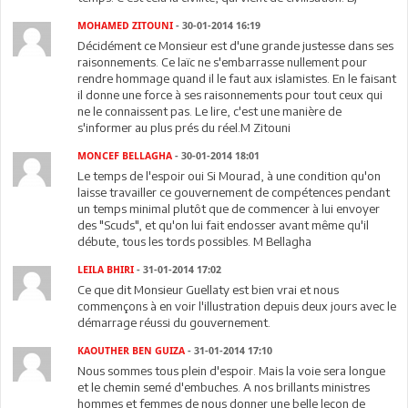
MOHAMED ZITOUNI
- 30-01-2014 16:19
Décidément ce Monsieur est d'une grande justesse dans ses
raisonnements. Ce laïc ne s'embarrasse nullement pour
rendre hommage quand il le faut aux islamistes. En le faisant
il donne une force à ses raisonnements pour tout ceux qui
ne le connaissent pas. Le lire, c'est une manière de
s'informer au plus prés du réel.M Zitouni
MONCEF BELLAGHA
- 30-01-2014 18:01
Le temps de l'espoir oui Si Mourad, à une condition qu'on
laisse travailler ce gouvernement de compétences pendant
un temps minimal plutôt que de commencer à lui envoyer
des "Scuds", et qu'on lui fait endosser avant même qu'il
débute, tous les tords possibles. M Bellagha
LEILA BHIRI
- 31-01-2014 17:02
Ce que dit Monsieur Guellaty est bien vrai et nous
commençons à en voir l'illustration depuis deux jours avec le
démarrage réussi du gouvernement.
KAOUTHER BEN GUIZA
- 31-01-2014 17:10
Nous sommes tous plein d'espoir. Mais la voie sera longue
et le chemin semé d'embuches. A nos brillants ministres
hommes et femmes de nous donner une belle leçon de