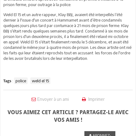
prison ferme, pour outrage à la police.
Weld El 15 et un autre rappeur, Klay BBJ, avaient été interpellés l’été
dernier à l'issue d'un concert à Hammamet avant d’être condamnés
quelques jours plus tard par contumace à 21 mois de prison ferme. Klay
BBJ s'était rendu quelques semaines plus tard. Condamné à six mois de
prison lors d'un deuxième procès, il a finalement été relaxé mi-octobre
en appel. Weld El 15 s'était finalement rendu le 5 décembre, et avait été
condamné le même jour à quatre mois de prison. Les deux artiste ont nié
les faits qui leur étaient reprochés tout en accusant les forces de l'ordre
de les avoir brutalisés lors de leur interpellation.
:
police
weld el 15
Tags
Envoyer à un ami
Imprimer
VOUS AIMEZ CET ARTICLE ? PARTAGEZ-LE AVEC
VOS AMIS !
ABONNEZ-