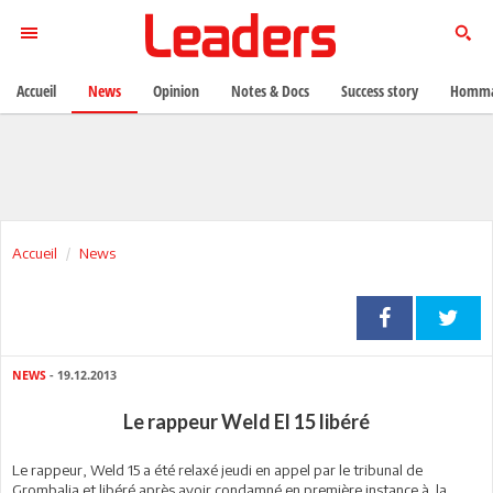
Accueil
News
Opinion
Notes & Docs
Success story
Homma
Accueil
News
NEWS
- 19.12.2013
Le rappeur Weld El 15 libéré
Le rappeur, Weld 15 a été relaxé jeudi en appel par le tribunal de
Grombalia et libéré après avoir condamné en première instance à la