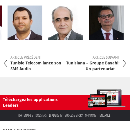
ARTICLE PRÉCÉDENT
ARTICLE SUIVANT
Tunisie Telecom lance son
Tunisiana – Groupe Bayahi:
SMS Audio
Un partenariat ...
Téléchargez les applications
Leaders
PARTENAIRES
DOSSIERS
LEADERS TV
SUCCESS STORY
OPINIONS
TENDANCE