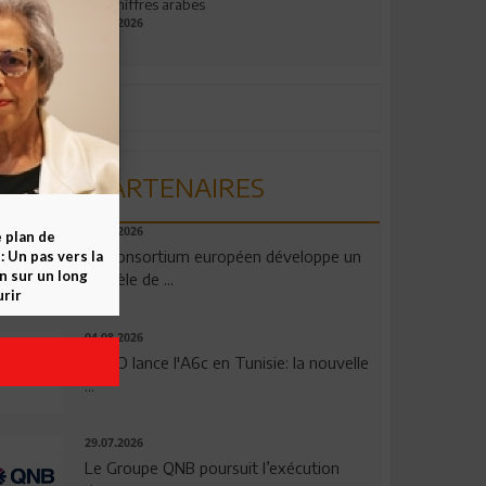
aux chiffres arabes
09.07.2026
PARTENAIRES
06.08.2026
e plan de
Un consortium européen développe un
 Un pas vers la
n sur un long
modèle de ...
rir
04.08.2026
OPPO lance l'A6c en Tunisie: la nouvelle
...
29.07.2026
Le Groupe QNB poursuit l’exécution