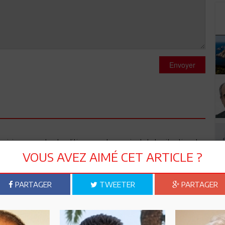
Envoyer
unisiens, peuple et politique, sont conscient de la situation du
amateurisme, naïveté ? Réveillez-vous il n’y aura jamais
VOUS AVEZ AIMÉ CET ARTICLE ?
tional avec une organisation internationale terroriste qui a
ouvoirs est une hérésie. La négociation c’est comme sur une
s on se couche, s’obstiner c’est la ruine. Quels sont les atouts
PARTAGER
TWEETER
PARTAGER
 rien. A chaque fois ils se font rouler dans la farine et ils
tion actuelle, qui est capable de renverser la vapeur c’est les
ire est capable de bouger seul, il lui faut toujours un guide pour