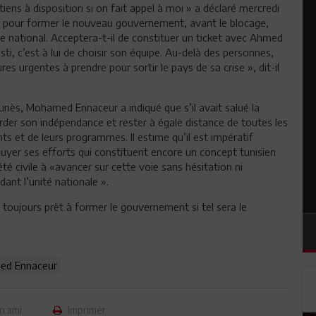
tiens à disposition si on fait appel à moi » a déclaré mercredi
i pour former le nouveau gouvernement, avant le blocage,
ue national. Acceptera-t-il de constituer un ticket avec Ahmed
vesti, c’est à lui de choisir son équipe. Au-delà des personnes,
res urgentes à prendre pour sortir le pays de sa crise », dit-il
nès, Mohamed Ennaceur a indiqué que s’il avait salué la
arder son indépendance et rester à égale distance de toutes les
nts et de leurs programmes. Il estime qu’il est impératif
ppuyer ses efforts qui constituent encore un concept tunisien
ciété civile à «avancer sur cette voie sans hésitation ni
dant l’unité nationale ».
 toujours prêt à former le gouvernement si tel sera le
d Ennaceur
n ami
Imprimer