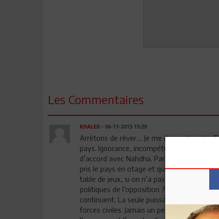
Les Commentaires
KHALED
- 06-11-2013 15:20
Arrêtons de rêver.... Je me demande si les T
pays. Ignorance, incompétence, fatalisme, 
d’accord avec Nahdha. Parler de dialogue na
pris le pays en otage et qui ont tous les p
table de jeux, si on n’a pas les bonnes carte
politiques de l’opposition ? Nada, strictement
continuent. La seule puissance, dans la situa
forces civiles. Jamais un peuple dans l’histo