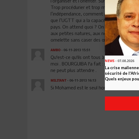
l’organiser et l’orienter. Sur la seine politiq
Trop procédurier et trop mous. Rappelez-v
l’indépendance, comment il a cristallisé tou
que l’UGTT qui a la capacité, l’expérience e
pays. On attend quoi ? On fait quoi ? On a
aux petites natures, aux nombrilistes, et à
omelette sans caser des œufs !!
AMBO
- 06-11-2013 15:51
Qu'est-ce qu'ils ont tous à dire non mais..? 
NEWS
- 07.08.2026
moi . BOURGUIBA l'a fait : pourquoi pas un
La crise malienne
ne peut plus attendre .
sécurité de l'Afr
Quels enjeux pour
MILITANT
- 06-11-2013 16:13
Si Mohamed est le seul homme de la situation