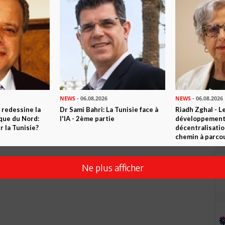
ue il n’y a aucun Leader qui a l’étoffe d’entraîner les foules.
ous l’approche de Bourguiba pour sauver le pays après
te la population. Reste les forces civiles. Actuellement on n’a
t la structure pour imposer la volonté du peuple et sauver le
ttend le Pays sombrer dans le gouffre ou on agit ? Rappelons
 ceux qui ont une vision courte qu’on ne peut faire une
On n'a besoin de quelqu'un qui affirme : oui je dirige , suivez
NEWS
- 06.08.2026
NEWS
- 06.08.2026
 autre ou est-ce la peur de manquer de démocratie? Le pays
 redessine la
Dr Sami Bahri: La Tunisie face à
Riadh Zghal - L
ique du Nord:
l'IA - 2ème partie
développement:
 la Tunisie?
décentralisatio
chemin à parcou
 !!!!!
Ne plus afficher