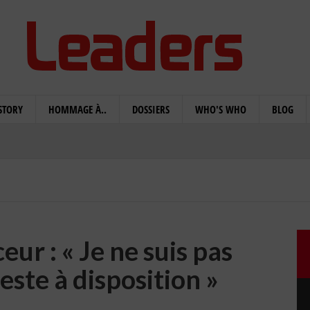
STORY
HOMMAGE À..
DOSSIERS
WHO'S WHO
BLOG
r : « Je ne suis pas
este à disposition »