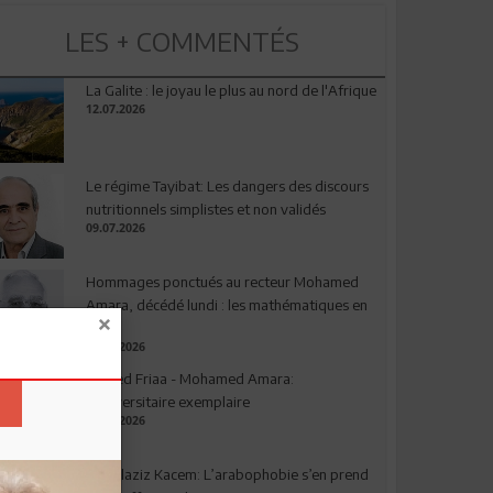
LES + COMMENTÉS
La Galite : le joyau le plus au nord de l'Afrique
12.07.2026
Le régime Tayibat: Les dangers des discours
nutritionnels simplistes et non validés
09.07.2026
Hommages ponctués au recteur Mohamed
Amara, décédé lundi : les mathématiques en
deuil
03.08.2026
Ahmed Friaa - Mohamed Amara:
l’Universitaire exemplaire
04.08.2026
Abdelaziz Kacem: L’arabophobie s’en prend