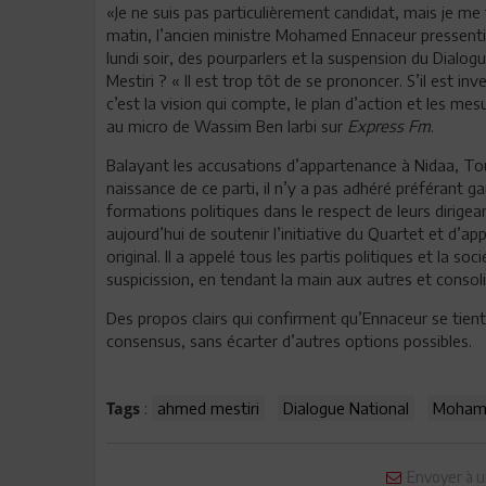
«Je ne suis pas particulièrement candidat, mais je me 
matin, l’ancien ministre Mohamed Ennaceur pressent
lundi soir, des pourparlers et la suspension du Dialog
Mestiri ? « Il est trop tôt de se prononcer. S’il est in
c’est la vision qui compte, le plan d’action et les mesu
au micro de Wassim Ben larbi sur
Express Fm
.
Balayant les accusations d’appartenance à Nidaa, Tou
naissance de ce parti, il n’y a pas adhéré préférant g
formations politiques dans le respect de leurs dirigea
aujourd’hui de soutenir l’initiative du Quartet et d’a
original. Il a appelé tous les partis politiques et la so
suspicission, en tendant la main aux autres et consoli
Des propos clairs qui confirment qu’Ennaceur se tient
consensus, sans écarter d’autres options possibles.
:
ahmed mestiri
Dialogue National
Mohame
Tags
Envoyer à u